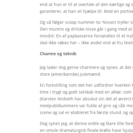
end at hun er til at overtale af den kærlige og sj
garanterer, at han vil hjælpe til. Mod en port
Og så følger scoop nummer to: Nissen tryller si
Den muntre og drilske nisse går i gang med at 
mindst: En af papkasserne forvandles til et tryl
skal ikke røbes her – ikke andet end at fru Nie
Charme og teknik
Jeg lader mig gerne charmere og synes, at det 
store (amerikanske) julemænd.
En forestilling som det her udfordrer hverken 
time i trygt og godt selskab med en aktør, som
(Karsten Nisbeth har absolut sin del af æren!) 
medpublikummere var fulde af grin og råb med
scene og sal er etableret fra første stund, og
Dog synes jeg, at denne enkle og klare lille fores
en smule dramaturgisk finale-krølle have hjulp