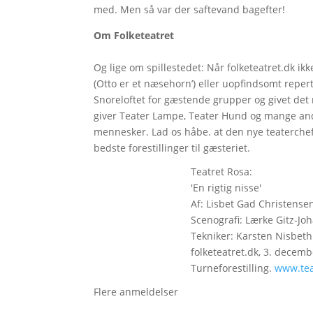
med. Men så var der saftevand bagefter!
Om Folketeatret
Og lige om spillestedet: Når folketeatret.dk ikk
(Otto er et næsehorn’) eller uopfindsomt reperto
Snoreloftet for gæstende grupper og givet det 
giver Teater Lampe, Teater Hund og mange andre,
mennesker. Lad os håbe. at den nye teaterchef 
bedste forestillinger til gæsteriet.
Teatret Rosa:
'En rigtig nisse'
Af: Lisbet Gad Christensen
Scenografi: Lærke Gitz-Jo
Tekniker: Karsten Nisbeth.
folketeatret.dk, 3. decembe
Turneforestilling.
www.tea
Flere anmeldelser