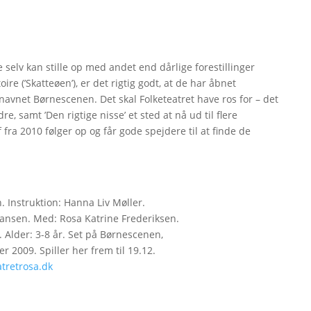
e selv kan stille op med andet end dårlige forestillinger
ire (’Skatteøen’), er det rigtig godt, at de har åbnet
navnet Børnescenen. Det skal Folketeatret have ros for – det
 samt ’Den rigtige nisse’ et sted at nå ud til flere
fra 2010 følger op og får gode spejdere til at finde de
. Instruktion: Hanna Liv Møller.
hansen. Med: Rosa Katrine Frederiksen.
 Alder: 3-8 år. Set på Børnescenen,
r 2009. Spiller her frem til 19.12.
tretrosa.dk