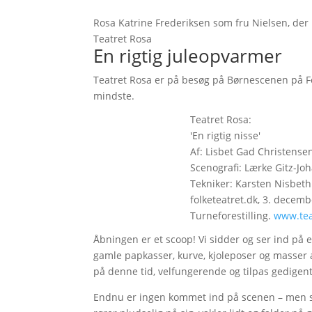
Rosa Katrine Frederiksen som fru Nielsen, der ik
Teatret Rosa
En rigtig juleopvarmer
Teatret Rosa er på besøg på Børnescenen på Fo
mindste.
Teatret Rosa:
'En rigtig nisse'
Af: Lisbet Gad Christensen
Scenografi: Lærke Gitz-Jo
Tekniker: Karsten Nisbeth.
folketeatret.dk, 3. decembe
Turneforestilling.
www.tea
Åbningen er et scoop! Vi sidder og ser ind på 
gamle papkasser, kurve, kjoleposer og masser af
på denne tid, velfungerende og tilpas gedigent 
Endnu er ingen kommet ind på scenen – men så 