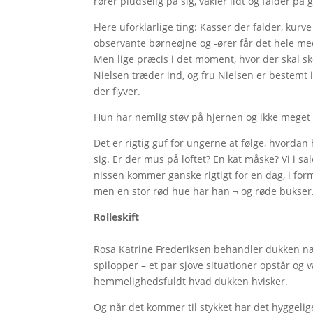
rører pludselig på sig, vakler lidt og falder på g
Flere uforklarlige ting: Kasser der falder, kur
observante børneøjne og -ører får det hele med 
Men lige præcis i det moment, hvor der skal sk
Nielsen træder ind, og fru Nielsen er bestemt i
der flyver.
Hun har nemlig støv på hjernen og ikke meget ti
Det er rigtig guf for ungerne at følge, hvord
sig. Er der mus på loftet? En kat måske? Vi i sal
nissen kommer ganske rigtigt for en dag, i form 
men en stor rød hue har han ¬ og røde bukser
Rolleskift
Rosa Katrine Frederiksen behandler dukken næ
spilopper – et par sjove situationer opstår og 
hemmelighedsfuldt hvad dukken hvisker.
Og når det kommer til stykket har det hyggelig