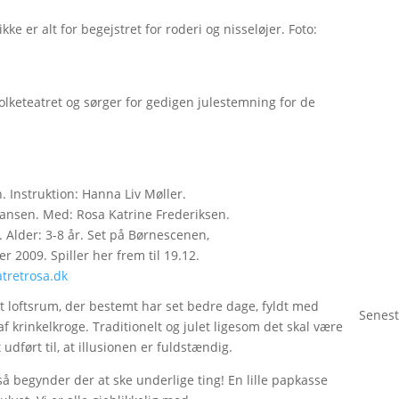
ke er alt for begejstret for roderi og nisseløjer. Foto:
lketeatret og sørger for gedigen julestemning for de
. Instruktion: Hanna Liv Møller.
hansen. Med: Rosa Katrine Frederiksen.
 Alder: 3-8 år. Set på Børnescenen,
r 2009. Spiller her frem til 19.12.
tretrosa.dk
et loftsrum, der bestemt har set bedre dage, fyldt med
Senest
 krinkelkroge. Traditionelt og julet ligesom det skal være
udført til, at illusionen er fuldstændig.
begynder der at ske underlige ting! En lille papkasse