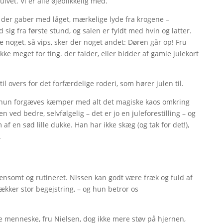
ulvet. Vi er alle øjeblikkelig med.
ve der gaber med låget, mærkelige lyde fra krogene –
sig fra første stund, og salen er fyldt med hvin og latter.
e noget, så vips, sker der noget andet: Døren går op! Fru
kke meget for ting. der falder, eller bidder af gamle julekort
l overs for det forfærdelige roderi, som hører julen til.
an hun forgæves kæmper med alt det magiske kaos omkring
en ved bedre, selvfølgelig – det er jo en juleforestilling – og
af en sød lille dukke. Han har ikke skæg (og tak for det!),
.
nsomt og rutineret. Nissen kan godt være fræk og fuld af
vækker stor begejstring, – og hun betror os
e menneske, fru Nielsen, dog ikke mere støv på hjernen,