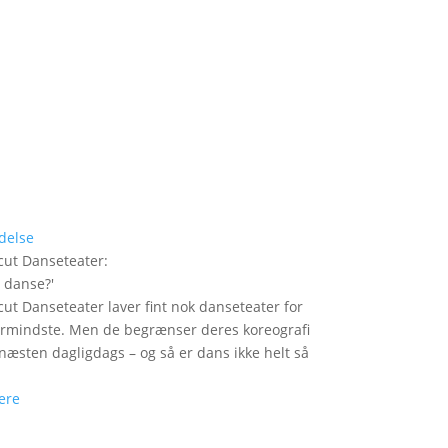
delse
ut Danseteater
:
i danse?
'
ut Danseteater laver fint nok danseteater for
ermindste. Men de begrænser deres koreografi
t næsten dagligdags – og så er dans ikke helt så
ere