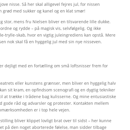
ove nisse. Så her skal alligevel fejres jul, for nissen
ion grød med sukker og kanel og en klat smør!
g stor, mens fru Nielsen bliver en tilsvarende lille dukke.
ordne og rydde – på magisk vis, selvfølgelig. Og ikke
le-trylle-skab, hvor en vigtig juleingrediens kan opstå. Mere
lsen nok skal få en hyggelig jul med sin nye nisseven.
er dejligt med en fortælling om små loftsnisser frem for
teatrets eller kunstens grænser, men bliver en hyggelig halv
 kan sit kram, en opfindsom scenografi og en dygtig tekniker
til at trække i trådene bag kulisserne. Og mine entusiastiske
 gode råd og advarsler og protester. Kontakten mellem
 opmærksomheden er i top hele vejen.
tilling bliver klippet lovligt brat over til sidst – her kunne
et på den noget aborterede følelse, man sidder tilbage