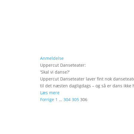
Anmeldelse
Uppercut Danseteater
:
'
Skal vi danse?
'
Uppercut Danseteater laver fint nok danseteat
til det næsten dagligdags – og så er dans ikke h
Læs mere
Forrige
1
…
304
305
306