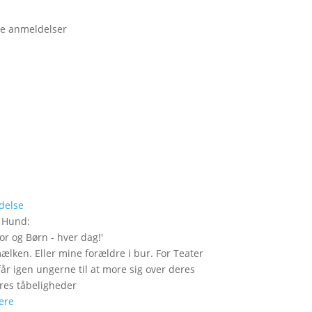
e anmeldelser
delse
r Hund
:
or og Børn - hver dag!
'
mælken. Eller mine forældre i bur. For Teater
år igen ungerne til at more sig over deres
res tåbeligheder
ere