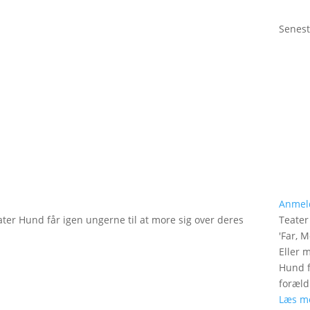
Senest
Anmel
ater Hund får igen ungerne til at more sig over deres
Teate
'
Far, M
Eller 
Hund f
foræld
Læs m