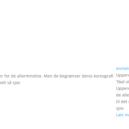
Anmel
Upperc
er for de allermindste. Men de begrænser deres koreografi
'
Skal v
elt så sjov
Upperc
de all
til de
sjov
Læs m