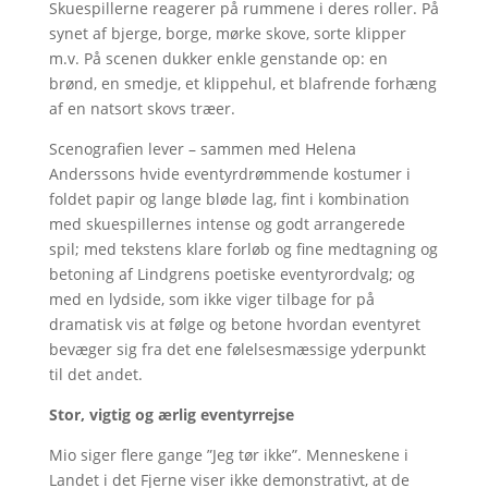
Skuespillerne reagerer på rummene i deres roller. På
synet af bjerge, borge, mørke skove, sorte klipper
m.v. På scenen dukker enkle genstande op: en
brønd, en smedje, et klippehul, et blafrende forhæng
af en natsort skovs træer.
Scenografien lever – sammen med Helena
Anderssons hvide eventyrdrømmende kostumer i
foldet papir og lange bløde lag, fint i kombination
med skuespillernes intense og godt arrangerede
spil; med tekstens klare forløb og fine medtagning og
betoning af Lindgrens poetiske eventyrordvalg; og
med en lydside, som ikke viger tilbage for på
dramatisk vis at følge og betone hvordan eventyret
bevæger sig fra det ene følelsesmæssige yderpunkt
til det andet.
Stor, vigtig og ærlig eventyrrejse
Mio siger flere gange ”Jeg tør ikke”. Menneskene i
Landet i det Fjerne viser ikke demonstrativt, at de