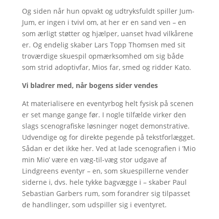
Og siden når hun opvakt og udtryksfuldt spiller Jum-
Jum, er ingen i tvivl om, at her er en sand ven – en
som ærligt støtter og hjælper, uanset hvad vilkårene
er. Og endelig skaber Lars Topp Thomsen med sit
troværdige skuespil opmærksomhed om sig både
som strid adoptivfar, Mios far, smed og ridder Kato.
Vi bladrer med, når bogens sider vendes
At materialisere en eventyrbog helt fysisk på scenen
er set mange gange før. I nogle tilfælde virker den
slags scenografiske løsninger noget demonstrative.
Udvendige og for direkte pegende på tekstforlægget.
Sådan er det ikke her. Ved at lade scenografien i ’Mio
min Mio’ være en væg-til-væg stor udgave af
Lindgreens eventyr – en, som skuespillerne vender
siderne i, dvs. hele tykke bagvægge i – skaber Paul
Sebastian Garbers rum, som forandrer sig tilpasset
de handlinger, som udspiller sig i eventyret.