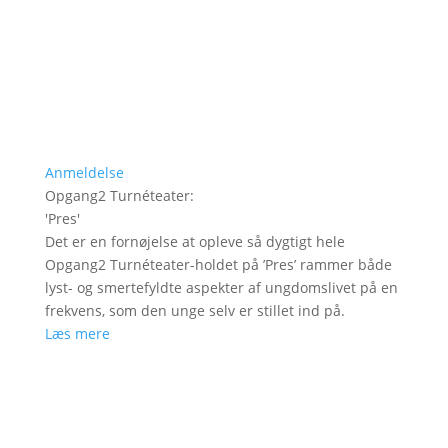
Anmeldelse
Opgang2 Turnéteater
:
'
Pres
'
Det er en fornøjelse at opleve så dygtigt hele
Opgang2 Turnéteater-holdet på ’Pres’ rammer både
lyst- og smertefyldte aspekter af ungdomslivet på en
frekvens, som den unge selv er stillet ind på.
Læs mere