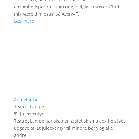
ensomhedsportræt som ung, religiøs anfører i ’Lad
mig være din Jesus’ på Aveny-T.
Læs mere
Anmeldelse
Teatret Lampe
:
'
Et Juleeventyr
'
Teatret Lampe har skab en æstetisk smuk og helstøbt
udgave af 'Et juleeventyr til mindre børn og alle
andre.