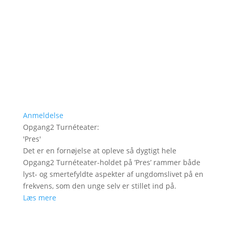
Anmeldelse
Opgang2 Turnéteater
:
'
Pres
'
Det er en fornøjelse at opleve så dygtigt hele
Opgang2 Turnéteater-holdet på ’Pres’ rammer både
lyst- og smertefyldte aspekter af ungdomslivet på en
frekvens, som den unge selv er stillet ind på.
Læs mere