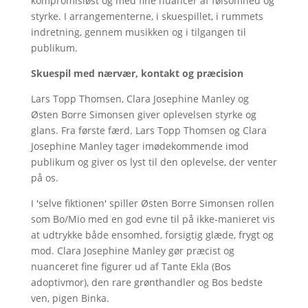
kompromisløst og med fine nuancer af følsomhed og
styrke. I arrangementerne, i skuespillet, i rummets
indretning, gennem musikken og i tilgangen til
publikum.
Skuespil med nærvær, kontakt og præcision
Lars Topp Thomsen, Clara Josephine Manley og
Østen Borre Simonsen giver oplevelsen styrke og
glans. Fra første færd. Lars Topp Thomsen og Clara
Josephine Manley tager imødekommende imod
publikum og giver os lyst til den oplevelse, der venter
på os.
I 'selve fiktionen' spiller Østen Borre Simonsen rollen
som Bo/Mio med en god evne til på ikke-manieret vis
at udtrykke både ensomhed, forsigtig glæde, frygt og
mod. Clara Josephine Manley gør præcist og
nuanceret fine figurer ud af Tante Ekla (Bos
adoptivmor), den rare grønthandler og Bos bedste
ven, pigen Binka.