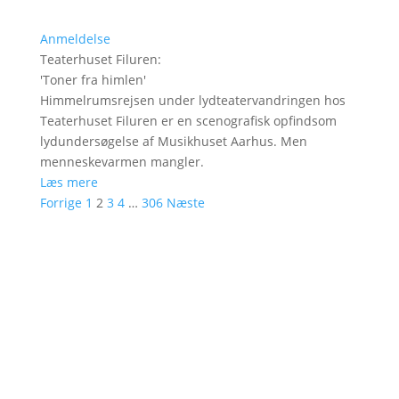
Anmeldelse
Teaterhuset Filuren
:
'
Toner fra himlen
'
Himmelrumsrejsen under lydteatervandringen hos
Teaterhuset Filuren er en scenografisk opfindsom
lydundersøgelse af Musikhuset Aarhus. Men
menneskevarmen mangler.
Læs mere
Forrige
1
2
3
4
…
306
Næste