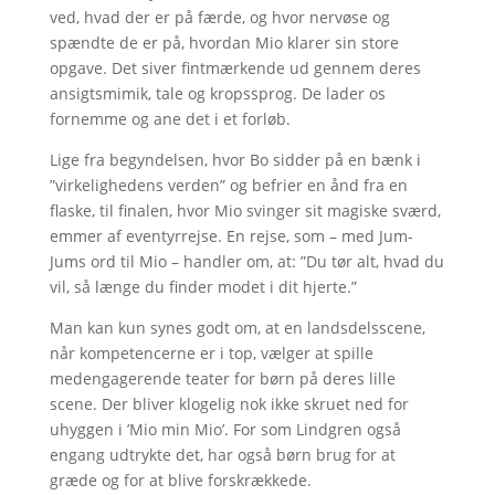
ved, hvad der er på færde, og hvor nervøse og
spændte de er på, hvordan Mio klarer sin store
opgave. Det siver fintmærkende ud gennem deres
ansigtsmimik, tale og kropssprog. De lader os
fornemme og ane det i et forløb.
Lige fra begyndelsen, hvor Bo sidder på en bænk i
”virkelighedens verden” og befrier en ånd fra en
flaske, til finalen, hvor Mio svinger sit magiske sværd,
emmer af eventyrrejse. En rejse, som – med Jum-
Jums ord til Mio – handler om, at: ”Du tør alt, hvad du
vil, så længe du finder modet i dit hjerte.”
Man kan kun synes godt om, at en landsdelsscene,
når kompetencerne er i top, vælger at spille
medengagerende teater for børn på deres lille
scene. Der bliver klogelig nok ikke skruet ned for
uhyggen i ’Mio min Mio’. For som Lindgren også
engang udtrykte det, har også børn brug for at
græde og for at blive forskrækkede.