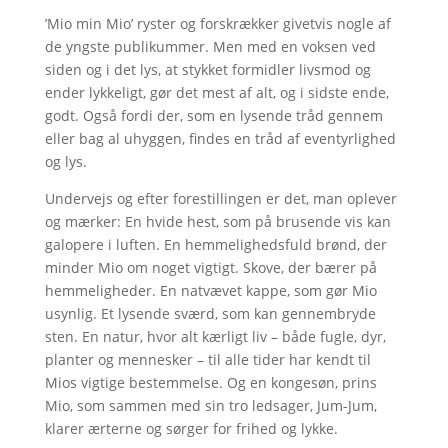
’Mio min Mio’ ryster og forskrækker givetvis nogle af
de yngste publikummer. Men med en voksen ved
siden og i det lys, at stykket formidler livsmod og
ender lykkeligt, gør det mest af alt, og i sidste ende,
godt. Også fordi der, som en lysende tråd gennem
eller bag al uhyggen, findes en tråd af eventyrlighed
og lys.
Undervejs og efter forestillingen er det, man oplever
og mærker: En hvide hest, som på brusende vis kan
galopere i luften. En hemmelighedsfuld brønd, der
minder Mio om noget vigtigt. Skove, der bærer på
hemmeligheder. En natvævet kappe, som gør Mio
usynlig. Et lysende sværd, som kan gennembryde
sten. En natur, hvor alt kærligt liv – både fugle, dyr,
planter og mennesker – til alle tider har kendt til
Mios vigtige bestemmelse. Og en kongesøn, prins
Mio, som sammen med sin tro ledsager, Jum-Jum,
klarer ærterne og sørger for frihed og lykke.