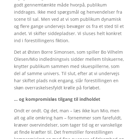
godt gennemtænkte måde hvorpå, publikum
inddrages. Ikke med spørgsmål og henvendelser fra
scene til sal. Men ved at vi som publikum dynamisk
og flere gange undervejs bevæger os fra et sted til et
andet. Vi skifter siddepladser. Vi sluses helt konkret
ind i forestillingens fiktion.
Det at Østen Borre Simonsen, som spiller Bo Vilhelm
Olesen/Mio indledningsvis sidder mellem tilskuerne,
knytter publikum sammen med skuespillerne, som
del af samme univers. Til slut, efter at vi undervejs
har skiftet plads nok engang, slår forestillingen en
skøn overraskelsesfyldt krølle på forløbet.
… og kompromisløs tilgang til indholdet
Ondt er ondt. Og det, man – læs ikke kun Mio, men
alt og alle omkring ham – fornemmer som farefuldt,
kræver overvindelser, som tager tid og er vanskelige
at finde kræfter til. Det fremstiller forestillingen