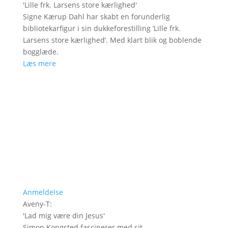
'
Lille frk. Larsens store kærlighed
'
Signe Kærup Dahl har skabt en forunderlig
bibliotekarfigur i sin dukkeforestilling ’Lille frk.
Larsens store kærlighed’. Med klart blik og boblende
bogglæde.
Læs mere
Anmeldelse
Aveny-T
:
'
Lad mig være din Jesus
'
Simon Kongsted fascinerer med sit