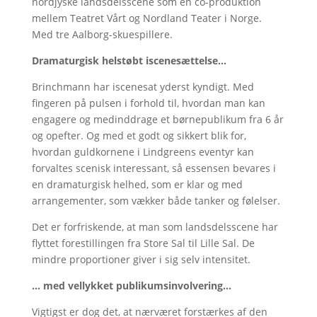
nordjyske landsdelsscene som en co-produktion
mellem Teatret Vårt og Nordland Teater i Norge.
Med tre Aalborg-skuespillere.
Dramaturgisk helstøbt iscenesættelse…
Brinchmann har iscenesat yderst kyndigt. Med
fingeren på pulsen i forhold til, hvordan man kan
engagere og medinddrage et børnepublikum fra 6 år
og opefter. Og med et godt og sikkert blik for,
hvordan guldkornene i Lindgreens eventyr kan
forvaltes scenisk interessant, så essensen bevares i
en dramaturgisk helhed, som er klar og med
arrangementer, som vækker både tanker og følelser.
Det er forfriskende, at man som landsdelsscene har
flyttet forestillingen fra Store Sal til Lille Sal. De
mindre proportioner giver i sig selv intensitet.
… med vellykket publikumsinvolvering…
Vigtigst er dog det, at nærværet forstærkes af den