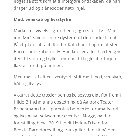
noget så stort som at tilintetgøre ondskaben, da han
drager ud og slår Ridder Kato ihjel.
Mod, venskab og livsstyrke
Mørke, fortvivlelse, grumhed og gru står i kø i ’Mio
min Mio’, som er mere dyster end den sorteste nat.
På ét plan i al fald. Ridder Kato har et hjerte af sten.
Han er ondskaben selv. Han knuser alles hjerter, gør
dem til sten, og tryller børn om til fugle, der forpint
flakser rundt på himlen.
Men mest af alt er eventyret fyldt med mod, venskab,
håb og livslys.
Akkurat dette træder bemærkelsesværdigt flot frem i
Hilde Brinchmanns opsætning på Aalborg Teater.
Brinchmann har i parentes bemærket dramatiseret
og iscenesat selvsamme eventyr i Norge, og den
forestilling blev i 2019 tildelt Hedda-Prisen for
Bedste Børneforestilling. Nu spiller den så på den