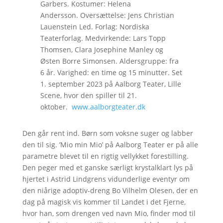
Garbers. Kostumer: Helena
Andersson. Oversættelse: Jens Christian
Lauenstein Led. Forlag: Nordiska
Teaterforlag. Medvirkende: Lars Topp
Thomsen, Clara Josephine Manley og
Østen Borre Simonsen. Aldersgruppe: fra
6 år. Varighed: en time og 15 minutter. Set
1. september 2023 på Aalborg Teater, Lille
Scene, hvor den spiller til 21.
oktober.
www.aalborgteater.dk
Den går rent ind. Børn som voksne suger og labber
den til sig. ’Mio min Mio’ på Aalborg Teater er på alle
parametre blevet til en rigtig vellykket forestilling.
Den peger med et ganske særligt krystalklart lys på
hjertet i Astrid Lindgrens vidunderlige eventyr om
den niårige adoptiv-dreng Bo Vilhelm Olesen, der en
dag på magisk vis kommer til Landet i det Fjerne,
hvor han, som drengen ved navn Mio, finder mod til