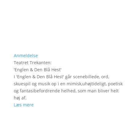
Anmeldelse
Teatret Trekanten
:
'
Englen & Den Blå Hest
'
I 'Englen & Den Blå Hest' går scenebillede, ord,
skuespil og musik op i en mimisk,uhøjtideligt, poetisk
og fantasibefordrende helhed, som man bliver helt
høj af.
Læs mere