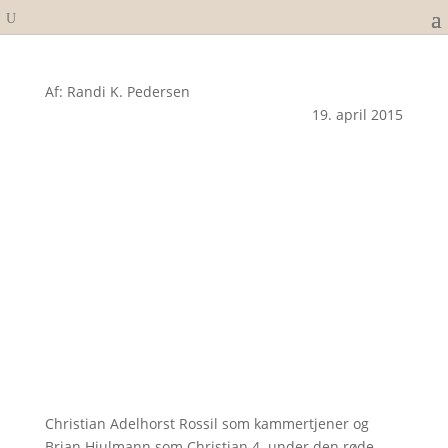
Af: Randi K. Pedersen
19. april 2015
Christian Adelhorst Rossil som kammertjener og
Brian Hjulmann som Christian 4. under den røde