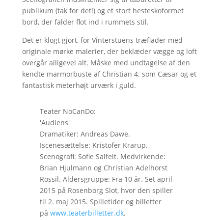
publikum (tak for det!) og et stort hesteskoformet
bord, der falder flot ind i rummets stil.
Det er klogt gjort, for Vinterstuens træflader med
originale mørke malerier, der beklæder vægge og loft
overgår alligevel alt. Måske med undtagelse af den
kendte marmorbuste af Christian 4. som Cæsar og et
fantastisk meterhøjt urværk i guld.
Teater NoCanDo:
'Audiens'
Dramatiker: Andreas Dawe.
Iscenesættelse: Kristofer Krarup.
Scenografi: Sofie Salfelt. Medvirkende:
Brian Hjulmann og Christian Adelhorst
Rossil. Aldersgruppe: Fra 10 år. Set april
2015 på Rosenborg Slot, hvor den spiller
til 2. maj 2015. Spilletider og billetter
på
www.teaterbilletter.dk
.