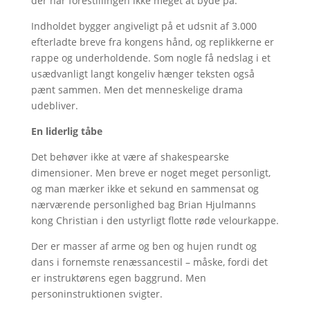
der har forestillingen ikke meget at byde på.
Indholdet bygger angiveligt på et udsnit af 3.000
efterladte breve fra kongens hånd, og replikkerne er
rappe og underholdende. Som nogle få nedslag i et
usædvanligt langt kongeliv hænger teksten også
pænt sammen. Men det menneskelige drama
udebliver.
En liderlig tåbe
Det behøver ikke at være af shakespearske
dimensioner. Men breve er noget meget personligt,
og man mærker ikke et sekund en sammensat og
nærværende personlighed bag Brian Hjulmanns
kong Christian i den ustyrligt flotte røde velourkappe.
Der er masser af arme og ben og hujen rundt og
dans i fornemste renæssancestil – måske, fordi det
er instruktørens egen baggrund. Men
personinstruktionen svigter.