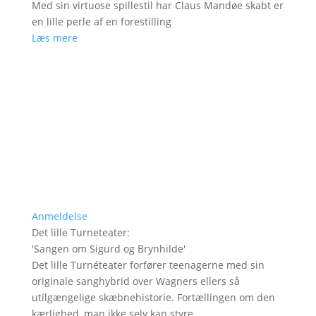
Med sin virtuose spillestil har Claus Mandøe skabt er
en lille perle af en forestilling
Læs mere
Anmeldelse
Det lille Turneteater
:
'
Sangen om Sigurd og Brynhilde
'
Det lille Turnéteater forfører teenagerne med sin
originale sanghybrid over Wagners ellers så
utilgængelige skæbnehistorie. Fortællingen om den
kærlighed, man ikke selv kan styre