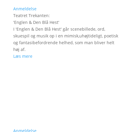
Anmeldelse
Teatret Trekanten
:
'
Englen & Den Blå Hest
'
I 'Englen & Den Blå Hest' går scenebillede, ord,
skuespil og musik op i en mimisk,uhøjtideligt, poetisk
og fantasibefordrende helhed, som man bliver helt
høj af.
Læs mere
Anmeldelse