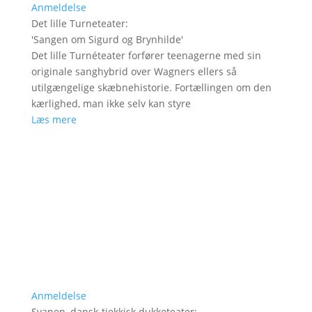
Anmeldelse
Det lille Turneteater
:
'
Sangen om Sigurd og Brynhilde
'
Det lille Turnéteater forfører teenagerne med sin
originale sanghybrid over Wagners ellers så
utilgængelige skæbnehistorie. Fortællingen om den
kærlighed, man ikke selv kan styre
Læs mere
Anmeldelse
Svanen, dansk-tjekkisk dukketeater
: