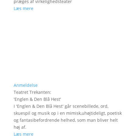
præges af virkelighedsteater
Læs mere
Anmeldelse
Teatret Trekanten
:
'
Englen & Den Blå Hest
'
I 'Englen & Den Blå Hest' går scenebillede, ord,
skuespil og musik op i en mimisk,uhøjtideligt, poetisk
og fantasibefordrende helhed, som man bliver helt
høj af.
Læs mere