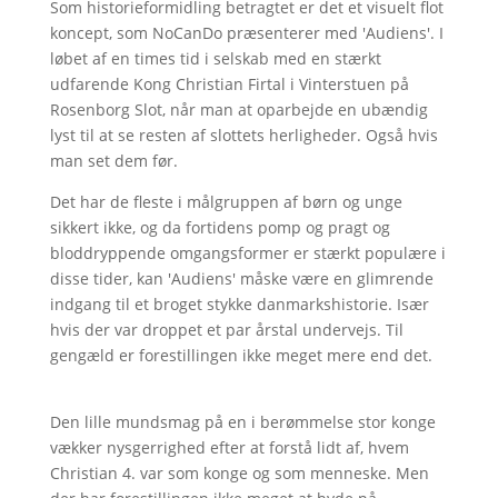
Som historieformidling betragtet er det et visuelt flot
koncept, som NoCanDo præsenterer med 'Audiens'. I
løbet af en times tid i selskab med en stærkt
udfarende Kong Christian Firtal i Vinterstuen på
Rosenborg Slot, når man at oparbejde en ubændig
lyst til at se resten af slottets herligheder. Også hvis
man set dem før.
Det har de fleste i målgruppen af børn og unge
sikkert ikke, og da fortidens pomp og pragt og
bloddryppende omgangsformer er stærkt populære i
disse tider, kan 'Audiens' måske være en glimrende
indgang til et broget stykke danmarkshistorie. Især
hvis der var droppet et par årstal undervejs. Til
gengæld er forestillingen ikke meget mere end det.
Den lille mundsmag på en i berømmelse stor konge
vækker nysgerrighed efter at forstå lidt af, hvem
Christian 4. var som konge og som menneske. Men