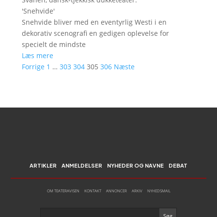
'
Snehvide
'
Snehvide bliver med en eventyrlig Westi i en
dekorativ scenografi en gedigen oplevelse for
specielt de mindste
Læs mere
Forrige
1
…
303
304
305
306
Næste
ARTIKLER
ANMELDELSER
NYHEDER OG NAVNE
DEBAT
OM TEATERAVISEN
KONTAKT
ANNONCER
ARKIV
NYHEDSMAIL