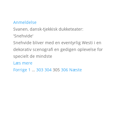
Anmeldelse
Svanen, dansk-tjekkisk dukketeater
:
'
Snehvide
'
Snehvide bliver med en eventyrlig Westi i en
dekorativ scenografi en gedigen oplevelse for
specielt de mindste
Læs mere
Forrige
1
…
303
304
305
306
Næste