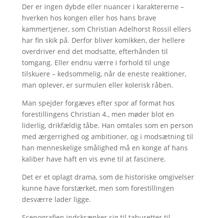
Der er ingen dybde eller nuancer i karaktererne –
hverken hos kongen eller hos hans brave
kammertjener, som Christian Adelhorst Rossil ellers
har fin skik på. Derfor bliver komikken, der hellere
overdriver end det modsatte, efterhånden til
tomgang. Eller endnu værre i forhold til unge
tilskuere – kedsommelig, når de eneste reaktioner,
man oplever, er surmulen eller kolerisk råben.
Man spejder forgæves efter spor af format hos
forestillingens Christian 4., men møder blot en
liderlig, drikfældig tåbe. Han omtales som en person
med ærgerrighed og ambitioner, og i modsætning til
han menneskelige smålighed må en konge af hans
kaliber have haft en vis evne til at fascinere.
Det er et oplagt drama, som de historiske omgivelser
kunne have forstærket, men som forestillingen
desværre lader ligge.
Scenografien indskrænker sig til taburetter til