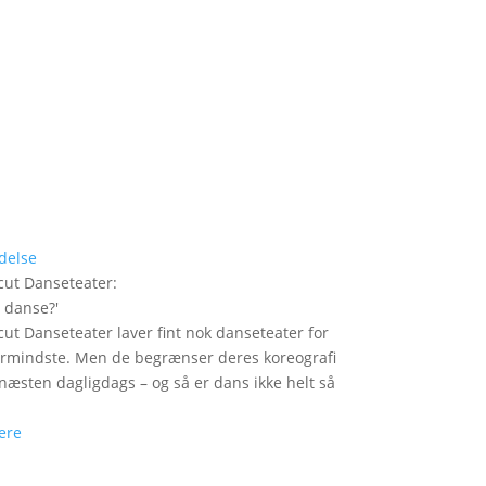
delse
ut Danseteater
:
i danse?
'
ut Danseteater laver fint nok danseteater for
ermindste. Men de begrænser deres koreografi
t næsten dagligdags – og så er dans ikke helt så
ere