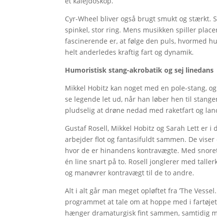
et kalejdoskop.
Cyr-Wheel bliver også brugt smukt og stærkt. 
spinkel, stor ring. Mens musikken spiller pla
fascinerende er, at følge den puls, hvormed h
helt anderledes kraftig fart og dynamik.
Humoristisk stang-akrobatik og sej linedans
Mikkel Hobitz kan noget med en pole-stang, og
se legende let ud, når han løber hen til stange
pludselig at drøne nedad med raketfart og la
Gustaf Rosell, Mikkel Hobitz og Sarah Lett er i
arbejder flot og fantasifuldt sammen. De vise
hvor de er hinandens kontravægte. Med snoretr
én line snart på to. Rosell jonglerer med talle
og manøvrer kontravægt til de to andre.
Alt i alt går man meget opløftet fra ’The Vessel
programmet at tale om at hoppe med i fartøjet
hænger dramaturgisk fint sammen, samtidig med a