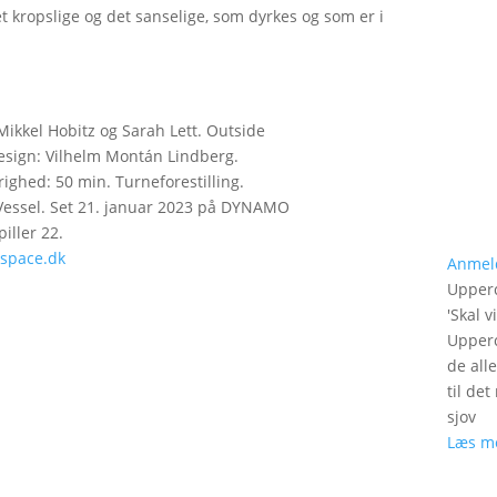
et kropslige og det sanselige, som dyrkes og som er i
Mikkel Hobitz og Sarah Lett. Outside
esign: Vilhelm Montán Lindberg.
righed: 50 min. Turneforestilling.
essel. Set 21. januar 2023 på DYNAMO
iller 22.
space.dk
Anmel
Upperc
'
Skal v
Upperc
de all
til de
sjov
Læs m