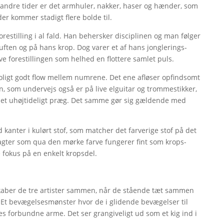
il andre tider er det armhuler, nakker, haser og hænder, som
er kommer stadigt flere bolde til.
orestilling i al fald. Han behersker disciplinen og man følger
uften og på hans krop. Dog varer et af hans jonglerings-
ve forestillingen som helhed en flottere samlet puls.
utroligt godt flow mellem numrene. Det ene afløser opfindsomt
n, som undervejs også er på live elguitar og trommestikker,
 et uhøjtideligt præg. Det samme gør sig gældende med
d kanter i kulørt stof, som matcher det farverige stof på det
Dragter som qua den mørke farve fungerer fint som krops-
 fokus på en enkelt kropsdel.
kaber de tre artister sammen, når de stående tæt sammen
Et bevægelsesmønster hvor de i glidende bevægelser til
s forbundne arme. Det ser grangiveligt ud som et kig ind i