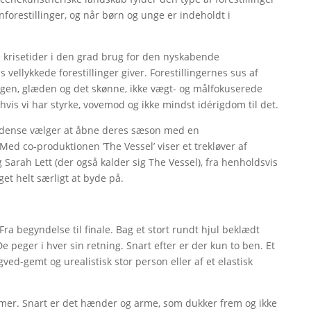
senforestillinger, og når børn og unge er indeholdt i
ve krisetider i den grad brug for den nyskabende
ellykkede forestillinger giver. Forestillingernes sus af
 Legen, glæden og det skønne, ikke vægt- og målfokuserede
hvis vi har styrke, vovemod og ikke mindst idérigdom til det.
Odense vælger at åbne deres sæson med en
. Med co-produktionen ’The Vessel’ viser et trekløver af
g Sarah Lett (der også kalder sig The Vessel), fra henholdsvis
et helt særligt at byde på.
 Fra begyndelse til finale. Bag et stort rundt hjul beklædt
 peger i hver sin retning. Snart efter er der kun to ben. Et
gved-gemt og urealistisk stor person eller af et elastisk
mer. Snart er det hænder og arme, som dukker frem og ikke