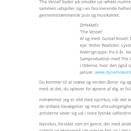
’The Vessel’ byder på smukke cyr-wheel-numre,
sammen udspiller sig i en fascinerende helhed
gennemstrømmende puls og musikalitet.
DYNAMO:
'The Vessel'
Af og med: Gustaf Rosell, 
eye: Petter Wadsten. Lysd
Aldersgruppe: fra 6 år. Va
Samproduktion med The V
i Odense, hvor den også sp
januar.
www.dynamowork
Du kommer til at svæve og verden åbner sig og
med, at det, du oplever for øjnene af dig, er f
Indrømmet: jeg er vild med nycirkus, når det er
de ordløse bevægelser og med uforudsigeligh
artisterne vover sig ud i store fysiske udford
Nycirkus, forstået som en genre, der med ander
politisk og økonomisk set overset felt, og i det