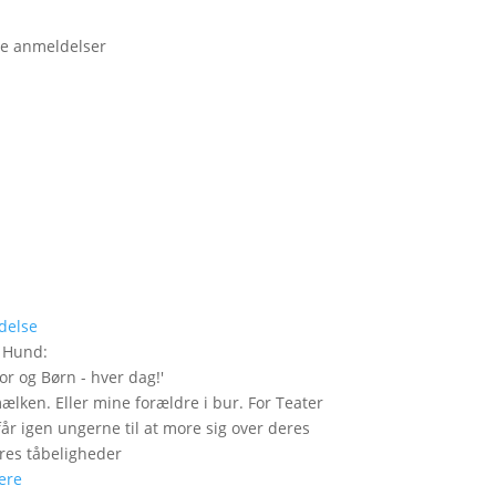
e anmeldelser
delse
r Hund
:
or og Børn - hver dag!
'
mælken. Eller mine forældre i bur. For Teater
år igen ungerne til at more sig over deres
res tåbeligheder
ere