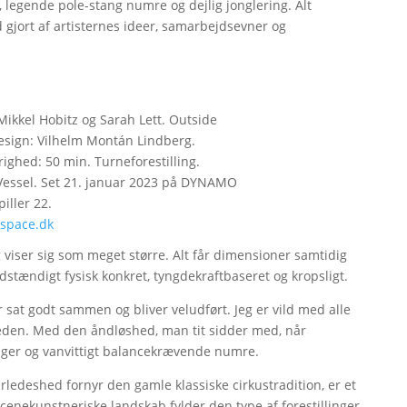
 legende pole-stang numre og dejlig jonglering. Alt
 gjort af artisternes ideer, samarbejdsevner og
Mikkel Hobitz og Sarah Lett. Outside
esign: Vilhelm Montán Lindberg.
righed: 50 min. Turneforestilling.
essel. Set 21. januar 2023 på DYNAMO
iller 22.
space.dk
 viser sig som meget større. Alt får dimensioner samtidig
uldstændigt fysisk konkret, tyngdekraftbaseret og kropsligt.
 sat godt sammen og bliver veludført. Jeg er vild med alle
eden. Med den åndløshed, man tit sidder med, når
ringer og vanvittigt balancekrævende numre.
ledeshed fornyr den gamle klassiske cirkustradition, er et
 scenekunstneriske landskab fylder den type af forestillinger