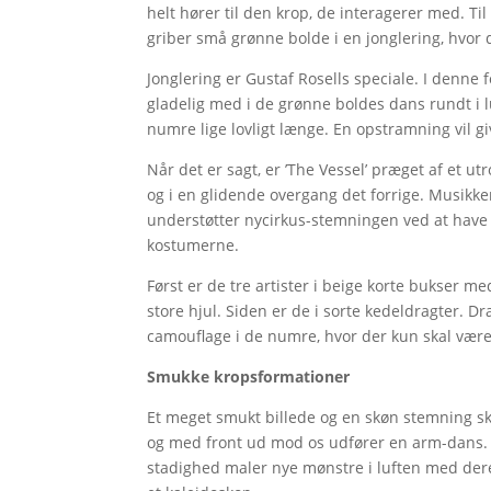
helt hører til den krop, de interagerer med. T
griber små grønne bolde i en jonglering, hvor d
Jonglering er Gustaf Rosells speciale. I denne f
gladelig med i de grønne boldes dans rundt i l
numre lige lovligt længe. En opstramning vil gi
Når det er sagt, er ’The Vessel’ præget af et 
og i en glidende overgang det forrige. Musikke
understøtter nycirkus-stemningen ved at have
kostumerne.
Først er de tre artister i beige korte bukser me
store hjul. Siden er de i sorte kedeldragter. 
camouflage i de numre, hvor der kun skal være
Smukke kropsformationer
Et meget smukt billede og en skøn stemning s
og med front ud mod os udfører en arm-dans. 
stadighed maler nye mønstre i luften med dere