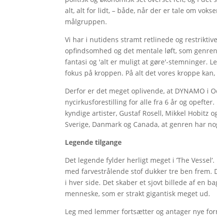
alt, alt for lidt, – både, når der er tale om vok
målgruppen.
Vi har i nutidens stramt retlinede og restrikti
opfindsomhed og det mentale løft, som genrens v
fantasi og 'alt er muligt at gøre'-stemninger.
fokus på kroppen. På alt det vores kroppe kan, 
Derfor er det meget oplivende, at DYNAMO i 
nycirkusforestilling for alle fra 6 år og opefter
kyndige artister, Gustaf Rosell, Mikkel Hobitz o
Sverige, Danmark og Canada, at genren har nog
Legende tilgange
Det legende fylder herligt meget i ’The Vessel’.
med farvestrålende stof dukker tre ben frem. De
i hver side. Det skaber et sjovt billede af en ba
menneske, som er strakt gigantisk meget ud.
Leg med lemmer fortsætter og antager nye for