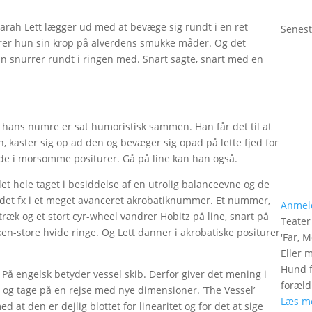
Sarah Lett lægger ud med at bevæge sig rundt i en ret
Senest
cerer hun sin krop på alverdens smukke måder. Og det
un snurrer rundt i ringen med. Snart sagte, snart med en
 hans numre er sat humoristisk sammen. Han får det til at
n, kaster sig op ad den og bevæger sig opad på lette fjed for
nde i morsomme positurer. Gå på line kan han også.
 det hele taget i besiddelse af en utrolig balanceevne og de
r det fx i et meget avanceret akrobatiknummer. Et nummer,
Anmel
æk og et stort cyr-wheel vandrer Hobitz på line, snart på
Teate
rken-store hvide ringe. Og Lett danner i akrobatiske positurer
'
Far, M
Eller 
Hund f
. På engelsk betyder vessel skib. Derfor giver det mening i
foræld
 og tage på en rejse med nye dimensioner. ’The Vessel’
Læs m
t den er dejlig blottet for linearitet og for det at sige