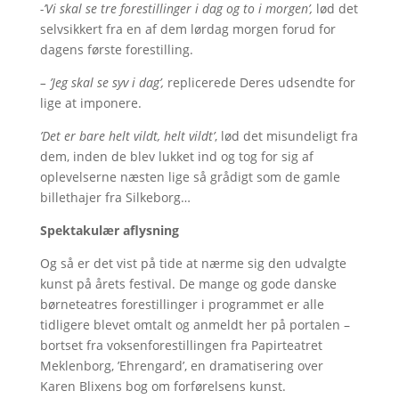
-’Vi skal se tre forestillinger i dag og to i morgen’,
lød det
selvsikkert fra en af dem lørdag morgen forud for
dagens første forestilling.
– ’Jeg skal se syv i dag’,
replicerede Deres udsendte for
lige at imponere.
’Det er bare helt vildt, helt vildt’
, lød det misundeligt fra
dem, inden de blev lukket ind og tog for sig af
oplevelserne næsten lige så grådigt som de gamle
billethajer fra Silkeborg…
Spektakulær aflysning
Og så er det vist på tide at nærme sig den udvalgte
kunst på årets festival. De mange og gode danske
børneteatres forestillinger i programmet er alle
tidligere blevet omtalt og anmeldt her på portalen –
bortset fra voksenforestillingen fra Papirteatret
Meklenborg, ’Ehrengard’, en dramatisering over
Karen Blixens bog om forførelsens kunst.