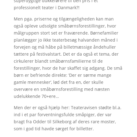
superdygtige dukkeførere til den pris i et
professionelt teater i Danmark?!
Men pga. priserne og tilgængeligheden kan man
også opleve udsolgte småbørnsforestillinger, hvor
målgruppen stort set er fraværende. Børnefamilier
planlægger jo ikke teaterbesøg halvanden måned i
forvejen og må håbe på billetmæssige åndehuller
tættere på festivalstart. Det er da også et tema, der
cirkulerer blandt småbørnsfamilierne til de
forestillinger, hvor de har skaffet sig adgang. De små
børn er befriende direkte: ’Der er sørme mange
gamle mennesker’, lød det fra en, der skulle
overvære en småbørnsforestilling med næsten
udelukkende 70+ere…
Men der er også hjælp her: Teateravisen stødte bl.a.
ind i et par forventningsfulde småpiger, der var
bragt fra Odder til Silkeborg af deres rare moster,
som i god tid havde sørget for billetter.