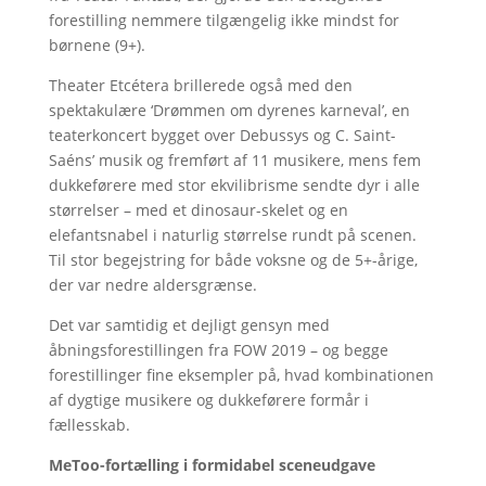
forestilling nemmere tilgængelig ikke mindst for
børnene (9+).
Theater Etcétera brillerede også med den
spektakulære ‘Drømmen om dyrenes karneval’, en
teaterkoncert bygget over Debussys og C. Saint-
Saéns’ musik og fremført af 11 musikere, mens fem
dukkeførere med stor ekvilibrisme sendte dyr i alle
størrelser – med et dinosaur-skelet og en
elefantsnabel i naturlig størrelse rundt på scenen.
Til stor begejstring for både voksne og de 5+-årige,
der var nedre aldersgrænse.
Det var samtidig et dejligt gensyn med
åbningsforestillingen fra FOW 2019 – og begge
forestillinger fine eksempler på, hvad kombinationen
af dygtige musikere og dukkeførere formår i
fællesskab.
MeToo-fortælling i formidabel sceneudgave