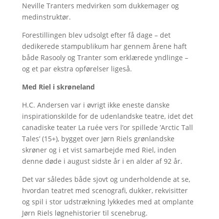
Neville Tranters medvirken som dukkemager og
medinstruktør.
Forestillingen blev udsolgt efter få dage – det
dedikerede stampublikum har gennem årene haft
både Rasooly og Tranter som erklærede yndlinge –
og et par ekstra opførelser ligeså.
Med Riel i skrøneland
H.C. Andersen var i øvrigt ikke eneste danske
inspirationskilde for de udenlandske teatre, idet det
canadiske teater La ruée vers l’or spillede ’Arctic Tall
Tales’ (15+), bygget over Jørn Riels grønlandske
skrøner og i et vist samarbejde med Riel, inden
denne døde i august sidste år i en alder af 92 år.
Det var således både sjovt og underholdende at se,
hvordan teatret med scenografi, dukker, rekvisitter
og spil i stor udstrækning lykkedes med at omplante
Jørn Riels løgnehistorier til scenebrug.