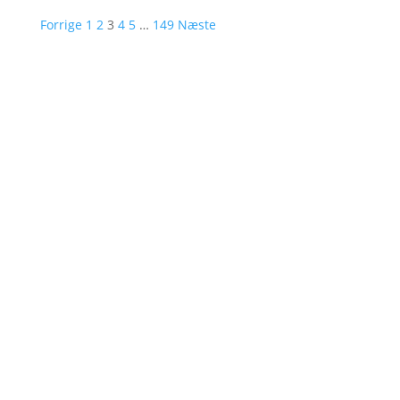
Forrige
1
2
3
4
5
…
149
Næste