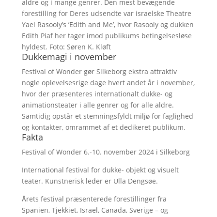
aldre og i mange genrer. Den mest bevægende
forestilling for Deres udsendte var israelske Theatre
Yael Rasooly’s ’Edith and Me’, hvor Rasooly og dukken
Edith Piaf her tager imod publikums betingelsesløse
hyldest. Foto: Søren K. Kløft
Dukkemagi i november
Festival of Wonder gør Silkeborg ekstra attraktiv
nogle oplevelsesrige dage hvert andet år i november,
hvor der præsenteres internationalt dukke- og
animationsteater i alle genrer og for alle aldre.
Samtidig opstår et stemningsfyldt miljø for faglighed
og kontakter, omrammet af et dedikeret publikum.
Fakta
Festival of Wonder 6.-10. november 2024 i Silkeborg
International festival for dukke- objekt og visuelt
teater. Kunstnerisk leder er Ulla Dengsøe.
Årets festival præsenterede forestillinger fra
Spanien, Tjekkiet, Israel, Canada, Sverige – og