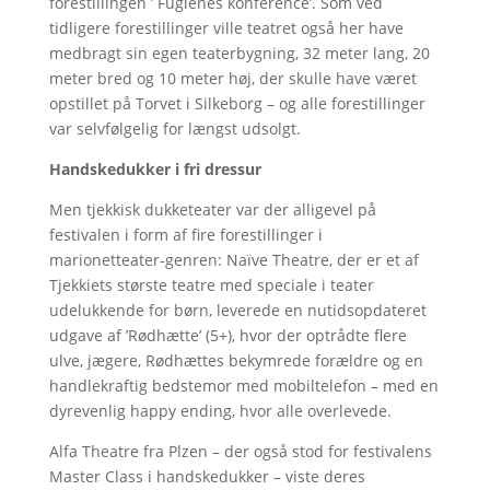
forestillingen ’ Fuglenes konference’. Som ved
tidligere forestillinger ville teatret også her have
medbragt sin egen teaterbygning, 32 meter lang, 20
meter bred og 10 meter høj, der skulle have været
opstillet på Torvet i Silkeborg – og alle forestillinger
var selvfølgelig for længst udsolgt.
Handskedukker i fri dressur
Men tjekkisk dukketeater var der alligevel på
festivalen i form af fire forestillinger i
marionetteater-genren: Naïve Theatre, der er et af
Tjekkiets største teatre med speciale i teater
udelukkende for børn, leverede en nutidsopdateret
udgave af ’Rødhætte’ (5+), hvor der optrådte flere
ulve, jægere, Rødhættes bekymrede forældre og en
handlekraftig bedstemor med mobiltelefon – med en
dyrevenlig happy ending, hvor alle overlevede.
Alfa Theatre fra Plzen – der også stod for festivalens
Master Class i handskedukker – viste deres