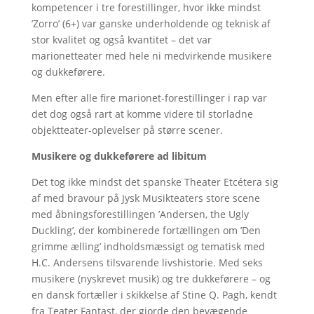
kompetencer i tre forestillinger, hvor ikke mindst
’Zorro’ (6+) var ganske underholdende og teknisk af
stor kvalitet og også kvantitet – det var
marionetteater med hele ni medvirkende musikere
og dukkeførere.
Men efter alle fire marionet-forestillinger i rap var
det dog også rart at komme videre til storladne
objektteater-oplevelser på større scener.
Musikere og dukkeførere ad libitum
Det tog ikke mindst det spanske Theater Etcétera sig
af med bravour på Jysk Musikteaters store scene
med åbningsforestillingen ’Andersen, the Ugly
Duckling’, der kombinerede fortællingen om ’Den
grimme ælling’ indholdsmæssigt og tematisk med
H.C. Andersens tilsvarende livshistorie. Med seks
musikere (nyskrevet musik) og tre dukkeførere – og
en dansk fortæller i skikkelse af Stine Q. Pagh, kendt
fra Teater Fantast, der gjorde den bevægende