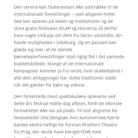
Den service kan Teateravisen ikke udstrække til de
internationale forestillinger – som alligevel heller
ikke kan opleves på skoler og institutioner og de
store gratis-festivaler (KLAP og Horsens), så derfor
bare nogle små pip om dem fra Deres udsendte, der
havde muligheden i Silkeborg. Og en passant kan
glæde sig over, at de danske
børneteaterforestillinger stod rigtig flot i det samlede
kvalitetsbillede. Mange af de internationale
kompagnier kommer jo fra lande, hvor dukketeatret i
alle dets afskygninger har stolte traditioner, både
når det gælder for børn og voksne.
Den forventede mest spektakulære oplevelse ved
dette års festival måtte dog aflyses, fordi de tekniske
formaliteter ikke var på plads. Til stor ærgrelse for
festivalleder Ulla Dengsøe, hvis kunstneriske hjerte
banker ekstra heftigt for Forman Brothers Theatre
fra Prag, der skulle have beriget FOW med