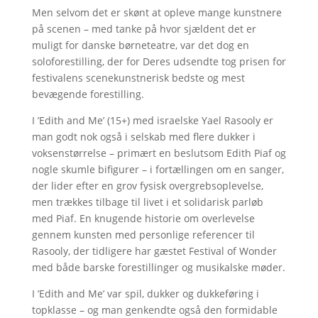
Men selvom det er skønt at opleve mange kunstnere
på scenen – med tanke på hvor sjældent det er
muligt for danske børneteatre, var det dog en
soloforestilling, der for Deres udsendte tog prisen for
festivalens scenekunstnerisk bedste og mest
bevægende forestilling.
I ’Edith and Me’ (15+) med israelske Yael Rasooly er
man godt nok også i selskab med flere dukker i
voksenstørrelse – primært en beslutsom Edith Piaf og
nogle skumle bifigurer – i fortællingen om en sanger,
der lider efter en grov fysisk overgrebsoplevelse,
men trækkes tilbage til livet i et solidarisk parløb
med Piaf. En knugende historie om overlevelse
gennem kunsten med personlige referencer til
Rasooly, der tidligere har gæstet Festival of Wonder
med både barske forestillinger og musikalske møder.
I ’Edith and Me’ var spil, dukker og dukkeføring i
topklasse – og man genkendte også den formidable