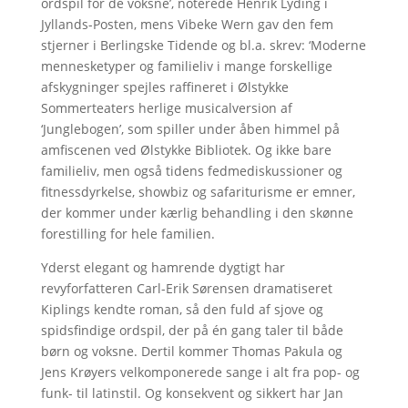
ordspil for de voksne’, noterede Henrik Lyding i
Jyllands-Posten, mens Vibeke Wern gav den fem
stjerner i Berlingske Tidende og bl.a. skrev: ‘Moderne
mennesketyper og familieliv i mange forskellige
afskygninger spejles raffineret i Ølstykke
Sommerteaters herlige musicalversion af
‘Junglebogen’, som spiller under åben himmel på
amfiscenen ved Ølstykke Bibliotek. Og ikke bare
familieliv, men også tidens fedmediskussioner og
fitnessdyrkelse, showbiz og safariturisme er emner,
der kommer under kærlig behandling i den skønne
forestilling for hele familien.
Yderst elegant og hamrende dygtigt har
revyforfatteren Carl-Erik Sørensen dramatiseret
Kiplings kendte roman, så den fuld af sjove og
spidsfindige ordspil, der på én gang taler til både
børn og voksne. Dertil kommer Thomas Pakula og
Jens Krøyers velkomponerede sange i alt fra pop- og
funk- til latinstil. Og konsekvent og sikkert har Jan