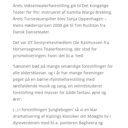
Årets Voksenteaterforestilling gik til Det Kongelige
Teater for ‘Pis’, instrueret af Kamilla Wargo Brekling.
Årets Turneskuespiller blev Sonja Oppenhagen –
mens Hædersprisen 2008 gik til Tim Rushton fra
Dansk Danseteater.
Det var DT-bestyrelsesmedlem Ole Rasmussen fra
Horsensegnens Teaterforening, der stod for
prismotiveringen, hvori det bl.a. hed:
‘Sæsonen bød på mange seværdige forestillinger for
alle aldersklasser, og i år har mange foreninger
peget på en børne-/familieforestilling med
iørefaldende musik og sang, en velindstuderet
forestilling med masser for både fantasi, øjne og
ører.
(…) I forestillingen ‘Junglebogen’ så vi en klar
dramatisering af Kiplings klassiker om Mowglis liv i
dyreverdenen med bl.a. panteren Bagheera og