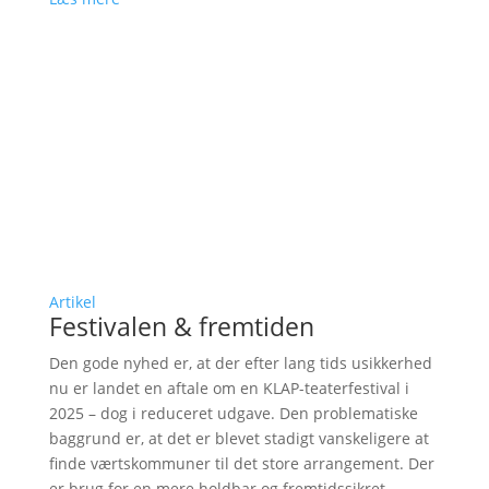
Artikel
Festivalen & fremtiden
Den gode nyhed er, at der efter lang tids usikkerhed
nu er landet en aftale om en KLAP-teaterfestival i
2025 – dog i reduceret udgave. Den problematiske
baggrund er, at det er blevet stadigt vanskeligere at
finde værtskommuner til det store arrangement. Der
er brug for en mere holdbar og fremtidssikret