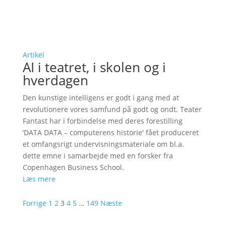
Artikel
AI i teatret, i skolen og i
hverdagen
Den kunstige intelligens er godt i gang med at
revolutionere vores samfund på godt og ondt. Teater
Fantast har i forbindelse med deres forestilling
’DATA DATA – computerens historie' fået produceret
et omfangsrigt undervisningsmateriale om bl.a.
dette emne i samarbejde med en forsker fra
Copenhagen Business School.
Læs mere
Forrige
1
2
3
4
5
…
149
Næste