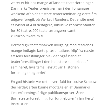
været et hit hos mange af landets teaterforeninger.
Danmarks Teaterforeninger har i den forgangne
weekend afholdt sit store teaterseminar, og dette års
udgave foregik på Værket i Randers. Det endte med
et rykind af 430 deltagere, inklusive repræsentanter
for 80 teatre, 200 teaterarrangører samt
kulturpolitikere m.fl.
Dermed gik teatersnakken livligt, og med teatrenes
mange indlagte korte præsentations-‘klip’ fra næste
sæsons forestillinger blev der også handlet
teaterforestillinger i den helt store stil i løbet af
seminaret, hvis tema i øvrigt var ‘Historien,
fortællingen og ordet’.
En god historie var det i hvert fald for Louise Schouw,
der lørdag aften kunne modtage en af Danmarks
Teaterforenings årlige publikumspriser, Årets
Børneteaterforestilling, for ‘Junglebogen’ i Jan Hertz’
instruktion.