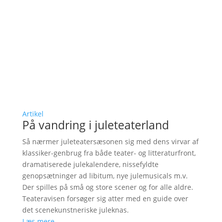
Artikel
På vandring i juleteaterland
Så nærmer juleteatersæsonen sig med dens virvar af
klassiker-genbrug fra både teater- og litteraturfront,
dramatiserede julekalendere, nissefyldte
genopsætninger ad libitum, nye julemusicals m.v.
Der spilles på små og store scener og for alle aldre.
Teateravisen forsøger sig atter med en guide over
det scenekunstneriske juleknas.
Læs mere