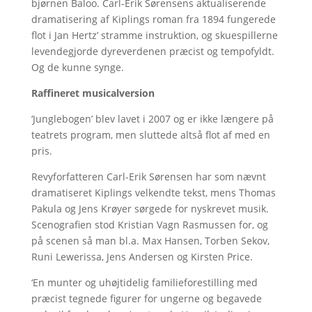
bjørnen Baloo. Carl-Erik Sørensens aktualiserende
dramatisering af Kiplings roman fra 1894 fungerede
flot i Jan Hertz’ stramme instruktion, og skuespillerne
levendegjorde dyreverdenen præcist og tempofyldt.
Og de kunne synge.
Raffineret musicalversion
‘Junglebogen’ blev lavet i 2007 og er ikke længere på
teatrets program, men sluttede altså flot af med en
pris.
Revyforfatteren Carl-Erik Sørensen har som nævnt
dramatiseret Kiplings velkendte tekst, mens Thomas
Pakula og Jens Krøyer sørgede for nyskrevet musik.
Scenografien stod Kristian Vagn Rasmussen for, og
på scenen så man bl.a. Max Hansen, Torben Sekov,
Runi Lewerissa, Jens Andersen og Kirsten Price.
‘En munter og uhøjtidelig familieforestilling med
præcist tegnede figurer for ungerne og begavede