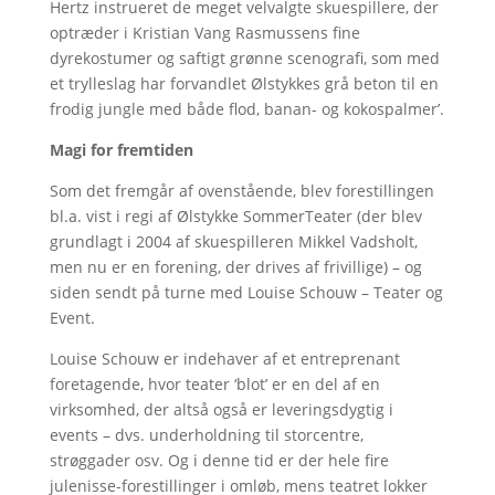
Hertz instrueret de meget velvalgte skuespillere, der
optræder i Kristian Vang Rasmussens fine
dyrekostumer og saftigt grønne scenografi, som med
et trylleslag har forvandlet Ølstykkes grå beton til en
frodig jungle med både flod, banan- og kokospalmer’.
Magi for fremtiden
Som det fremgår af ovenstående, blev forestillingen
bl.a. vist i regi af Ølstykke SommerTeater (der blev
grundlagt i 2004 af skuespilleren Mikkel Vadsholt,
men nu er en forening, der drives af frivillige) – og
siden sendt på turne med Louise Schouw – Teater og
Event.
Louise Schouw er indehaver af et entreprenant
foretagende, hvor teater ‘blot’ er en del af en
virksomhed, der altså også er leveringsdygtig i
events – dvs. underholdning til storcentre,
strøggader osv. Og i denne tid er der hele fire
julenisse-forestillinger i omløb, mens teatret lokker