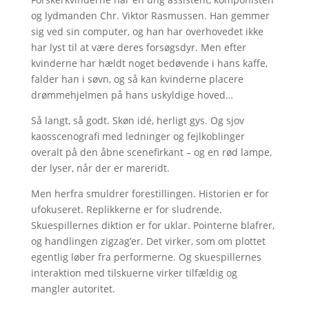
og lydmanden Chr. Viktor Rasmussen. Han gemmer
sig ved sin computer, og han har overhovedet ikke
har lyst til at være deres forsøgsdyr. Men efter
kvinderne har hældt noget bedøvende i hans kaffe,
falder han i søvn, og så kan kvinderne placere
drømmehjelmen på hans uskyldige hoved…
Så langt, så godt. Skøn idé, herligt gys. Og sjov
kaosscenografi med ledninger og fejlkoblinger
overalt på den åbne scenefirkant – og en rød lampe,
der lyser, når der er mareridt.
Men herfra smuldrer forestillingen. Historien er for
ufokuseret. Replikkerne er for sludrende.
Skuespillernes diktion er for uklar. Pointerne blafrer,
og handlingen zigzag’er. Det virker, som om plottet
egentlig løber fra performerne. Og skuespillernes
interaktion med tilskuerne virker tilfældig og
mangler autoritet.