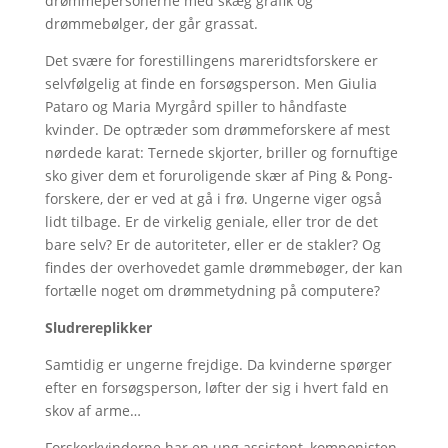
drømmepersonerne med skæg grafik og
drømmebølger, der går grassat.
Det svære for forestillingens mareridtsforskere er
selvfølgelig at finde en forsøgsperson. Men Giulia
Pataro og Maria Myrgård spiller to håndfaste
kvinder. De optræder som drømmeforskere af mest
nørdede karat: Ternede skjorter, briller og fornuftige
sko giver dem et foruroligende skær af Ping & Pong-
forskere, der er ved at gå i frø. Ungerne viger også
lidt tilbage. Er de virkelig geniale, eller tror de det
bare selv? Er de autoriteter, eller er de stakler? Og
findes der overhovedet gamle drømmebøger, der kan
fortælle noget om drømmetydning på computere?
Sludrereplikker
Samtidig er ungerne frejdige. Da kvinderne spørger
efter en forsøgsperson, løfter der sig i hvert fald en
skov af arme…
Forskerkvinderne har en ung assistent, komponisten