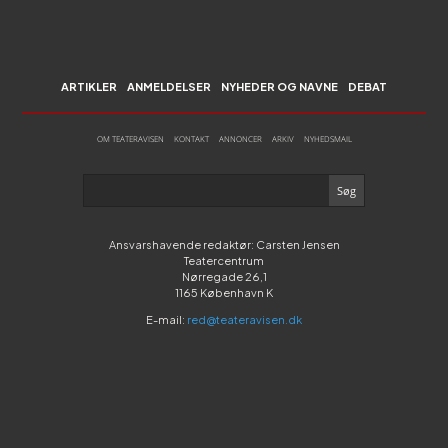
ARTIKLER
ANMELDELSER
NYHEDER OG NAVNE
DEBAT
OM TEATERAVISEN
KONTAKT
ANNONCER
ARKIV
NYHEDSMAIL
Ansvarshavende redaktør: Carsten Jensen
Teatercentrum
Nørregade 26,1
1165 København K
E-mail:
red@teateravisen.dk