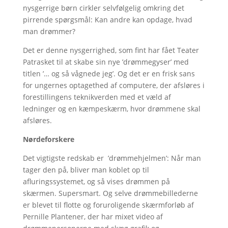
nysgerrige børn cirkler selvfølgelig omkring det
pirrende spørgsmål: Kan andre kan opdage, hvad
man drømmer?
Det er denne nysgerrighed, som fint har fået Teater
Patrasket til at skabe sin nye ’drømmegyser’ med
titlen ’… og så vågnede jeg’. Og det er en frisk sans
for ungernes optagethed af computere, der afsløres i
forestillingens teknikverden med et væld af
ledninger og en kæmpeskærm, hvor drømmene skal
afsløres.
Nørdeforskere
Det vigtigste redskab er ’drømmehjelmen’: Når man
tager den på, bliver man koblet op til
afluringssystemet, og så vises drømmen på
skærmen. Supersmart. Og selve drømmebillederne
er blevet til flotte og foruroligende skærmforløb af
Pernille Plantener, der har mixet video af