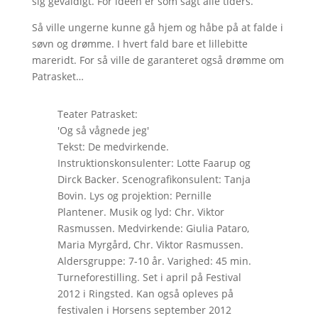
sig gevaldigt. For idéen er som sagt alle tiders.
Så ville ungerne kunne gå hjem og håbe på at falde i
søvn og drømme. I hvert fald bare et lillebitte
mareridt. For så ville de garanteret også drømme om
Patrasket…
Teater Patrasket:
'Og så vågnede jeg'
Tekst: De medvirkende.
Instruktionskonsulenter: Lotte Faarup og
Dirck Backer. Scenografikonsulent: Tanja
Bovin. Lys og projektion: Pernille
Plantener. Musik og lyd: Chr. Viktor
Rasmussen. Medvirkende: Giulia Pataro,
Maria Myrgård, Chr. Viktor Rasmussen.
Aldersgruppe: 7-10 år. Varighed: 45 min.
Turneforestilling. Set i april på Festival
2012 i Ringsted. Kan også opleves på
festivalen i Horsens september 2012