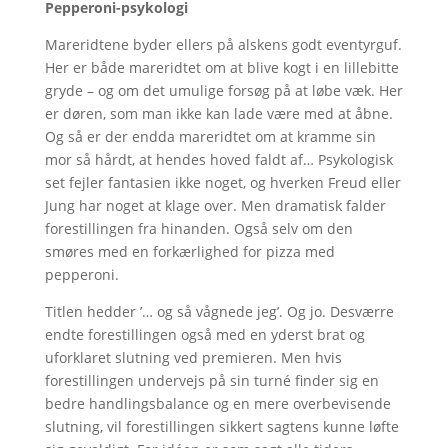
Pepperoni-psykologi
Mareridtene byder ellers på alskens godt eventyrguf.
Her er både mareridtet om at blive kogt i en lillebitte
gryde – og om det umulige forsøg på at løbe væk. Her
er døren, som man ikke kan lade være med at åbne.
Og så er der endda mareridtet om at kramme sin
mor så hårdt, at hendes hoved faldt af… Psykologisk
set fejler fantasien ikke noget, og hverken Freud eller
Jung har noget at klage over. Men dramatisk falder
forestillingen fra hinanden. Også selv om den
smøres med en forkærlighed for pizza med
pepperoni.
Titlen hedder ’… og så vågnede jeg’. Og jo. Desværre
endte forestillingen også med en yderst brat og
uforklaret slutning ved premieren. Men hvis
forestillingen undervejs på sin turné finder sig en
bedre handlingsbalance og en mere overbevisende
slutning, vil forestillingen sikkert sagtens kunne løfte