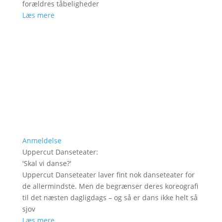
forældres tåbeligheder
Læs mere
Anmeldelse
Uppercut Danseteater
:
'
Skal vi danse?
'
Uppercut Danseteater laver fint nok danseteater for
de allermindste. Men de begrænser deres koreografi
til det næsten dagligdags – og så er dans ikke helt så
sjov
Læs mere