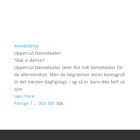
Anmeldelse
Uppercut Danseteater
:
'
Skal vi danse?
'
Uppercut Danseteater laver fint nok danseteater for
de allermindste. Men de begrænser deres koreografi
til det næsten dagligdags – og så er dans ikke helt så
sjov
Læs mere
Forrige
1
…
304
305
306