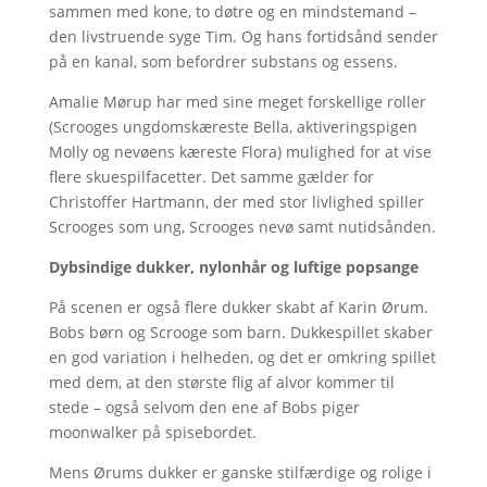
sammen med kone, to døtre og en mindstemand –
den livstruende syge Tim. Og hans fortidsånd sender
på en kanal, som befordrer substans og essens.
Amalie Mørup har med sine meget forskellige roller
(Scrooges ungdomskæreste Bella, aktiveringspigen
Molly og nevøens kæreste Flora) mulighed for at vise
flere skuespilfacetter. Det samme gælder for
Christoffer Hartmann, der med stor livlighed spiller
Scrooges som ung, Scrooges nevø samt nutidsånden.
Dybsindige dukker, nylonhår og luftige popsange
På scenen er også flere dukker skabt af Karin Ørum.
Bobs børn og Scrooge som barn. Dukkespillet skaber
en god variation i helheden, og det er omkring spillet
med dem, at den største flig af alvor kommer til
stede – også selvom den ene af Bobs piger
moonwalker på spisebordet.
Mens Ørums dukker er ganske stilfærdige og rolige i