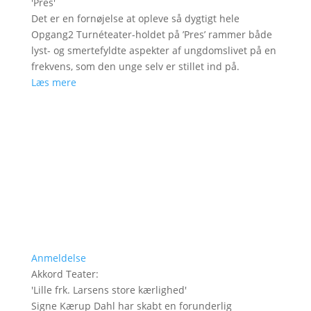
'
Pres
'
Det er en fornøjelse at opleve så dygtigt hele
Opgang2 Turnéteater-holdet på ’Pres’ rammer både
lyst- og smertefyldte aspekter af ungdomslivet på en
frekvens, som den unge selv er stillet ind på.
Læs mere
Anmeldelse
Akkord Teater
:
'
Lille frk. Larsens store kærlighed
'
Signe Kærup Dahl har skabt en forunderlig