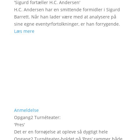
'
Sigurd fortæller H.C. Andersen
'
H.C. Andersen har en smittende formidler i Sigurd
Barrett. Når han lader være med at analysere på
sine egne eventyrfortolkninger, er han forrygende.
Læs mere
Anmeldelse
Opgang2 Turnéteater
:
'
Pres
'
Det er en fornøjelse at opleve så dygtigt hele
Opgang2 Turnéteater-holdet på ’Pres’ rammer både