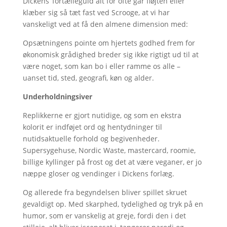
Dickens’ fortælleguld alt for ofte går fløjten eller
klæber sig så tæt fast ved Scrooge, at vi har
vanskeligt ved at få den almene dimension med:
Opsætningens pointe om hjertets godhed frem for
økonomisk grådighed breder sig ikke rigtigt ud til at
være noget, som kan bo i eller ramme os alle –
uanset tid, sted, geografi, køn og alder.
Underholdningsiver
Replikkerne er gjort nutidige, og som en ekstra
kolorit er indføjet ord og hentydninger til
nutidsaktuelle forhold og begivenheder.
Supersygehuse, Nordic Waste, mastercard, roomie,
billige kyllinger på frost og det at være veganer, er jo
næppe gloser og vendinger i Dickens forlæg.
Og allerede fra begyndelsen bliver spillet skruet
gevaldigt op. Med skarphed, tydelighed og tryk på en
humor, som er vanskelig at greje, fordi den i det