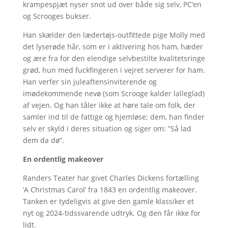
krampespjæt nyser snot ud over både sig selv, PC’en
og Scrooges bukser.
Han skælder den lædertøjs-outfittede pige Molly med
det lyserøde hår, som er i aktivering hos ham, hæder
og ære fra for den elendige selvbestilte kvalitetsringe
grød, hun med fuckfingeren i vejret serverer for ham.
Han verfer sin juleaftensinviterende og
imødekommende nevø (som Scrooge kalder lalleglad)
af vejen. Og han tåler ikke at høre tale om folk, der
samler ind til de fattige og hjemløse; dem, han finder
selv er skyld i deres situation og siger om: ”Så lad
dem da dø”.
En ordentlig makeover
Randers Teater har givet Charles Dickens fortælling
’A Christmas Carol’ fra 1843 en ordentlig makeover.
Tanken er tydeligvis at give den gamle klassiker et
nyt og 2024-tidssvarende udtryk. Og den får ikke for
lidt.