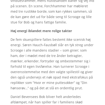
vinduesrammer, mens nutidsånden baner sig vej ind
på scenen. En scene, Forchhammer har møbleret
med tre rustikke borde, som kan rykkes sammen, så
de kan gøre det ud for både seng til Scrooge og lille
stue for Bob og hans fattige familie.
Høj energi iblandet mere rolige takter
De fem skuespillere fattes bestemt ikke scenisk høj
energi. Søren Hauch-Fausbøll slår en tyk streg under
Scrooge i alle mandens stadier – som gnier; som
ham, der i mødet med de tre ånder betragter,
mærker, erkender, fortryder og ombestemmer sig i
forhold til egen livsførelse. Han turnerer Scrooge i
overensstemmelse med den valgte spillestil og giver
den også undervejs et nøk opad med ekstrafokus på
replikker som ”Hvor er mine puttesokker” og ”Din
hønserøv…” og på det at slå en ordentlig prut.
Daniel Bevensees Bob bliver helt anderledes
afdæmpet, når han spiller far i familiens skød