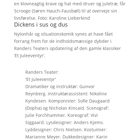
en klovneagtig krave og hat med druer og juletræ, får
Scrooge (Søren Hauch-Fausbøll) til at overveje sin
livsførelse. Foto: Karoline Lieberkind
Dickens i sus og dus
Nylonhår og situationskomik synes at have fået
forrang frem for de indholdsmæssige dybder i
Randers Teaters opdatering af den gamle klassiker
’Et Juleeventyr’.
Randers Teater:
'Et Juleeventyr'
Dramatiker og instruktør: Gunvor
Reynberg. Instruktørassistent: Nikoline
Kyndesen. Komponister: Sofie Daugaard
(Dopha) og Nicholas Kincaid. Scenograf:
Julie Forchhammer. Koreograf: Vivi
Siggaard. Lysdesigner: Anders Kjems.
Lyddesigner: Chris Nielsen. Kostumier:
Marianne Meyer. Dukkedesigner: Karin