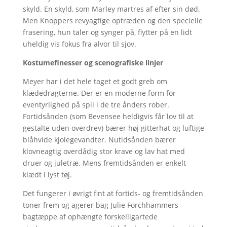
skyld. En skyld, som Marley martres af efter sin død.
Men Knoppers revyagtige optræden og den specielle
frasering, hun taler og synger på, flytter på en lidt
uheldig vis fokus fra alvor til sjov.
Kostumefinesser og scenografiske linjer
Meyer har i det hele taget et godt greb om
klædedragterne. Der er en moderne form for
eventyrlighed på spil i de tre ånders rober.
Fortidsånden (som Bevensee heldigvis får lov til at
gestalte uden overdrev) bærer høj gitterhat og luftige
blåhvide kjolegevandter. Nutidsånden bærer
klovneagtig overdådig stor krave og lav hat med
druer og juletræ. Mens fremtidsånden er enkelt
klædt i lyst tøj.
Det fungerer i øvrigt fint at fortids- og fremtidsånden
toner frem og agerer bag Julie Forchhammers
bagtæppe af ophængte forskelligartede