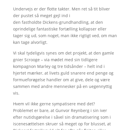
Undervejs er der flotte takter. Men ret så tit bliver
der pustet så meget gejl ind i
den fastholdte Dickens-grundhandling, at den
oprindelige fantastiske fortælling kollapser eller
tager sig ud, som noget, man ikke rigtigt ved, om man
kan tage alvorligt.
Vi skal tydeligvis synes om det projekt, at den gamle
gnier Scrooge – via mødet med sin tidligere
kompagnon Marley og tre tidsånder – helt ind i
hjertet mærker, at livets guld snarere end penge og
formueforøgelse handler om at give, dele og være
sammen med andre mennesker på en uegennyttig
vis.
Hvem vil ikke gerne sympatisere med det?
Problemet er bare, at Gunvor Reynberg i sin iver
efter nutidsgørelse i såvel sin dramatisering som i
iscenesættelsen skruer så meget op for blusset, at