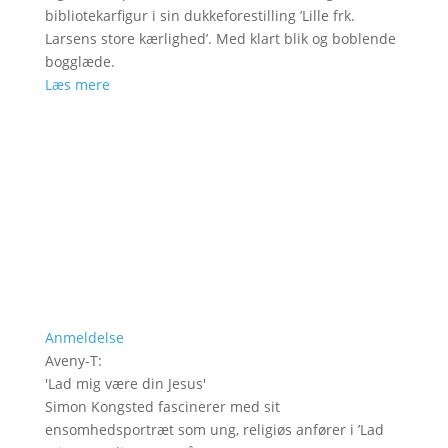
bibliotekarfigur i sin dukkeforestilling ’Lille frk.
Larsens store kærlighed’. Med klart blik og boblende
bogglæde.
Læs mere
Anmeldelse
Aveny-T
:
'
Lad mig være din Jesus
'
Simon Kongsted fascinerer med sit
ensomhedsportræt som ung, religiøs anfører i ’Lad