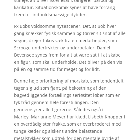
stilleje, alt bliver iscenesat i, tangerer parodi og
karikatur. Situationskomik synes at have forrang
frem for indholdsmæssige dybder.
Fx Bobs voldsomme nysescener. Det, at Bob hver
gang knækker fysisk sammen og tørrer sit snot af alle
vegne, drejer fokus væk fra en medarbejder, som
Scrooge undertrykker og underbetaler. Daniel
Bevensee synes frem for alt at være sat til at skabe
en figur, som skal underholde. Det bliver på den vis
på én og samme tid for meget og for lidt.
Denne høje prioritering af morskab, som tendentielt
tager sig ud som fjant, på bekostning af den
bagvedliggende fortællings seriøsitet løber som en
tyk tråd gennem hele forestillingen. Den
gennemsyrer alle figurerne. Således også i
Marley. Marianne Meyer har klædt Lisbeth Knopper i
en overdådig stor frakke, som er overbroderet med
tunge kæder og alskens andre belastende
metalstykker som udtryk for den mentale byrde af