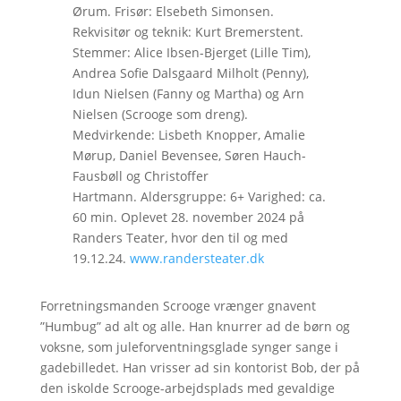
Ørum. Frisør: Elsebeth Simonsen.
Rekvisitør og teknik: Kurt Bremerstent.
Stemmer: Alice Ibsen-Bjerget (Lille Tim),
Andrea Sofie Dalsgaard Milholt (Penny),
Idun Nielsen (Fanny og Martha) og Arn
Nielsen (Scrooge som dreng).
Medvirkende: Lisbeth Knopper, Amalie
Mørup, Daniel Bevensee, Søren Hauch-
Fausbøll og Christoffer
Hartmann. Aldersgruppe: 6+ Varighed: ca.
60 min. Oplevet 28. november 2024 på
Randers Teater, hvor den til og med
19.12.24.
www.randersteater.dk
Forretningsmanden Scrooge vrænger gnavent
”Humbug” ad alt og alle. Han knurrer ad de børn og
voksne, som juleforventningsglade synger sange i
gadebilledet. Han vrisser ad sin kontorist Bob, der på
den iskolde Scrooge-arbejdsplads med gevaldige