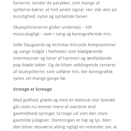
farverne, sender de parykker, som mange af
spillerne bærer, et helt andet signal. Her står den på
kunstighed, nylon og syntetiske farver.
Skuespilscenerne glider undervejs – lidt
musicalagtigt – over i sang og koreograferede trin.
Sofie Daugaards og Nicholas Kincaids kompositioner
og sange indgår i helheden som blødgørende
intermezzoer og toner af harmoni og iørefaldende
pop-bløde takter. Og de bliver velklingende serveret
af skuespillerne, som udfører trin, der koreografisk
synes set mange gange før.
Scrooge er Scrooge
Med godhed, glæde og med en kolossal stor lyserød
gås (som nu emmer mere af overdrev end
gavmildhed) springer Scrooge ud som den store
gavmilde julegiver. Stemningen er høj og lys. Men
den bliver desværre aldrig rigtigt en reminder om, at