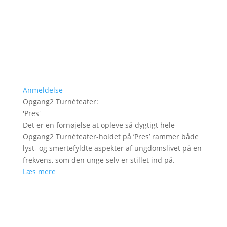
Anmeldelse
Opgang2 Turnéteater
:
'
Pres
'
Det er en fornøjelse at opleve så dygtigt hele
Opgang2 Turnéteater-holdet på ’Pres’ rammer både
lyst- og smertefyldte aspekter af ungdomslivet på en
frekvens, som den unge selv er stillet ind på.
Læs mere