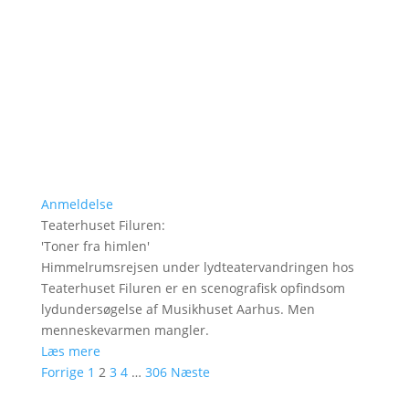
Anmeldelse
Teaterhuset Filuren
:
'
Toner fra himlen
'
Himmelrumsrejsen under lydteatervandringen hos
Teaterhuset Filuren er en scenografisk opfindsom
lydundersøgelse af Musikhuset Aarhus. Men
menneskevarmen mangler.
Læs mere
Forrige
1
2
3
4
…
306
Næste