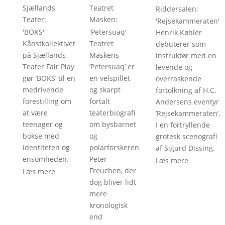
Sjællands
Teatret
Riddersalen
: 
Teater
: 
Masken
: 
'
Rejsekammeraten
'
'
BOKS
'
'
Petersuaq
'
Henrik Køhler
Kånstkollektivet
Teatret
debuterer som
på Sjællands
Maskens
instruktør med en
Teater Fair Play
’Petersuaq’ er
levende og
gør ’BOKS’ til en
en velspillet
overraskende
medrivende
og skarpt
fortolkning af H.C.
forestilling om
fortalt
Andersens eventyr
at være
teaterbiografi
’Rejsekammeraten’.
teenager og
om bysbarnet
I en fortryllende
bokse med
og
grotesk scenografi
identiteten og
polarforskeren
af Sigurd Dissing.
ensomheden.
Peter
Læs mere
Freuchen, der
Læs mere
dog bliver lidt
mere
kronologisk
end