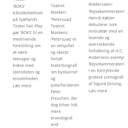
Riddersalen
: 
Teatret
'
BOKS
'
'
Rejsekammeraten
'
Masken
: 
Kånstkollektivet
Henrik Køhler
på Sjællands
'
Petersuaq
'
debuterer som
Teater Fair Play
Teatret
instruktør med en
gør ’BOKS’ til en
Maskens
levende og
medrivende
’Petersuaq’ er
overraskende
forestilling om
en velspillet
fortolkning af H.C.
at være
og skarpt
Andersens eventyr
teenager og
fortalt
’Rejsekammeraten’.
bokse med
teaterbiografi
I en fortryllende
identiteten og
om bysbarnet
grotesk scenografi
ensomheden.
og
af Sigurd Dissing.
polarforskeren
Læs mere
Læs mere
Peter
Freuchen, der
dog bliver lidt
mere
kronologisk
end