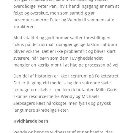
overdådige 'Peter Pan', hvis handlingsgang er nem at
følge og overskue, men som samtidig gør
hovedpersonerne Peter og Wendy til sammensatte
karakterer.
Med vitalitet og godt humør sætter forestillingen
fokus på det normalt uomgængelige faktum, at børn
bliver voksne. Det er ikke problemfrit og bliver klart
sværere, når børn som dem i Evighedslandet
mangler en kærlig mor til at hjælpe processen på vej.
Den del af historien er ikke i centrum på Folketeatret.
Det er til gengæld mødet – og den spirende søde
teenageforelskelse – mellem debutanten Mille Goris
skønne resourcestærke Wendy og Michaels
Slebsagers kært hårdkogte, men fysisk og psykisk
langt mere skrøbelige Peter.
Hvidhårede børn
Wendy og hendes vildbasser af et par brødre, der