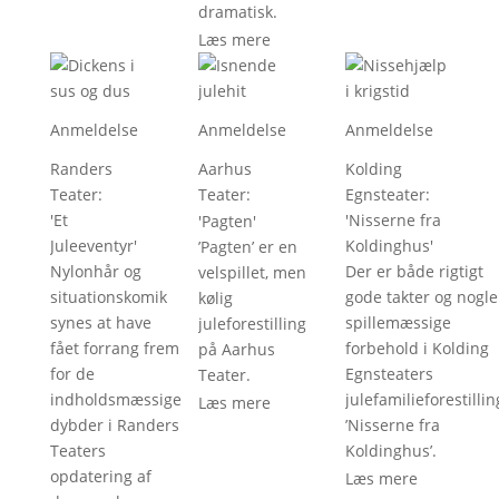
dramatisk.
Læs mere
Anmeldelse
Anmeldelse
Anmeldelse
Randers
Aarhus
Kolding
Teater
: 
Teater
: 
Egnsteater
: 
'
Et
'
Nisserne fra
'
Pagten
'
Juleeventyr
'
Koldinghus
'
’Pagten’ er en
Nylonhår og
Der er både rigtigt
velspillet, men
situationskomik
gode takter og nogle
kølig
synes at have
spillemæssige
juleforestilling
fået forrang frem
forbehold i Kolding
på Aarhus
for de
Egnsteaters
Teater.
indholdsmæssige
julefamilieforestillin
Læs mere
dybder i Randers
’Nisserne fra
Teaters
Koldinghus’.
opdatering af
Læs mere