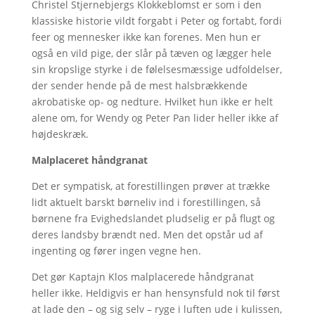
Christel Stjernebjergs Klokkeblomst er som i den
klassiske historie vildt forgabt i Peter og fortabt, fordi
feer og mennesker ikke kan forenes. Men hun er
også en vild pige, der slår på tæven og lægger hele
sin kropslige styrke i de følelsesmæssige udfoldelser,
der sender hende på de mest halsbrækkende
akrobatiske op- og nedture. Hvilket hun ikke er helt
alene om, for Wendy og Peter Pan lider heller ikke af
højdeskræk.
Malplaceret håndgranat
Det er sympatisk, at forestillingen prøver at trække
lidt aktuelt barskt børneliv ind i forestillingen, så
børnene fra Evighedslandet pludselig er på flugt og
deres landsby brændt ned. Men det opstår ud af
ingenting og fører ingen vegne hen.
Det gør Kaptajn Klos malplacerede håndgranat
heller ikke. Heldigvis er han hensynsfuld nok til først
at lade den – og sig selv – ryge i luften ude i kulissen,