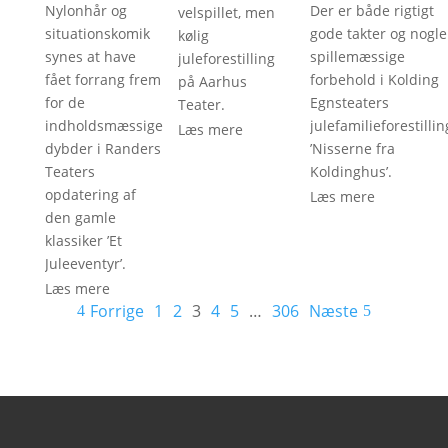
Nylonhår og
Der er både rigtigt
velspillet, men
situationskomik
gode takter og nogle
kølig
synes at have
spillemæssige
juleforestilling
fået forrang frem
forbehold i Kolding
på Aarhus
for de
Egnsteaters
Teater.
indholdsmæssige
julefamilieforestillin
Læs mere
dybder i Randers
’Nisserne fra
Teaters
Koldinghus’.
opdatering af
Læs mere
den gamle
klassiker ’Et
Juleeventyr’.
Læs mere
Forrige
1
2
3
4
5
…
306
Næste