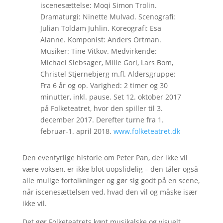
iscenesættelse: Moqi Simon Trolin.
Dramaturgi: Ninette Mulvad. Scenografi:
Julian Toldam Juhlin. Koreografi: Esa
Alanne. Komponist: Anders Ortman.
Musiker: Tine Vitkov. Medvirkende:
Michael Slebsager, Mille Gori, Lars Bom,
Christel Stjernebjerg m.fl. Aldersgruppe:
Fra 6 år og op. Varighed: 2 timer og 30
minutter, inkl. pause. Set 12. oktober 2017
på Folketeatret, hvor den spiller til 3.
december 2017. Derefter turne fra 1.
februar-1. april 2018.
www.folketeatret.dk
Den eventyrlige historie om Peter Pan, der ikke vil
være voksen, er ikke blot uopslidelig – den tåler også
alle mulige fortolkninger og gør sig godt på en scene,
når iscenesættelsen ved, hvad den vil og måske især
ikke vil.
Det gør Folketeatrets kønt musikalske og visuelt