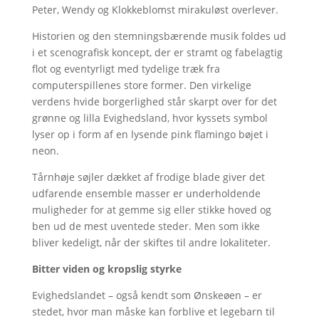
Peter, Wendy og Klokkeblomst mirakuløst overlever.
Historien og den stemningsbærende musik foldes ud
i et scenografisk koncept, der er stramt og fabelagtig
flot og eventyrligt med tydelige træk fra
computerspillenes store former. Den virkelige
verdens hvide borgerlighed står skarpt over for det
grønne og lilla Evighedsland, hvor kyssets symbol
lyser op i form af en lysende pink flamingo bøjet i
neon.
Tårnhøje søjler dækket af frodige blade giver det
udfarende ensemble masser er underholdende
muligheder for at gemme sig eller stikke hoved og
ben ud de mest uventede steder. Men som ikke
bliver kedeligt, når der skiftes til andre lokaliteter.
Bitter viden og kropslig styrke
Evighedslandet – også kendt som Ønskeøen – er
stedet, hvor man måske kan forblive et legebarn til