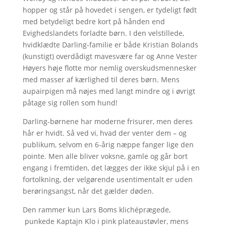
hopper og står på hovedet i sengen, er tydeligt født
med betydeligt bedre kort på hånden end
Evighedslandets forladte børn. I den velstillede,
hvidklædte Darling-familie er både Kristian Bolands
(kunstigt) overdådigt mavesvære far og Anne Vester
Høyers høje flotte mor nemlig overskudsmennesker
med masser af kærlighed til deres børn. Mens
aupairpigen må nøjes med langt mindre og i øvrigt
påtage sig rollen som hund!
Darling-børnene har moderne frisurer, men deres
hår er hvidt. Så ved vi, hvad der venter dem – og
publikum, selvom en 6-årig næppe fanger lige den
pointe. Men alle bliver voksne, gamle og går bort
engang i fremtiden, det lægges der ikke skjul på i en
fortolkning, der velgørende usentimentalt er uden
berøringsangst, når det gælder døden.
Den rammer kun Lars Boms klichéprægede,
punkede Kaptajn Klo i pink plateaustøvler, mens