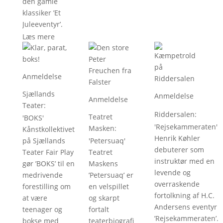
den gamle
klassiker ’Et
Juleeventyr’.
Læs mere
Anmeldelse
Sjællands
Anmeldelse
Anmeldelse
Teater
:
Riddersalen
:
Teatret
'
BOKS
'
'
Rejsekammeraten
'
Masken
:
Kånstkollektivet
Henrik Køhler
på Sjællands
'
Petersuaq
'
debuterer som
Teater Fair Play
Teatret
instruktør med en
gør ’BOKS’ til en
Maskens
levende og
medrivende
’Petersuaq’ er
overraskende
forestilling om
en velspillet
fortolkning af H.C.
at være
og skarpt
Andersens eventyr
teenager og
fortalt
’Rejsekammeraten’.
bokse med
teaterbiografi