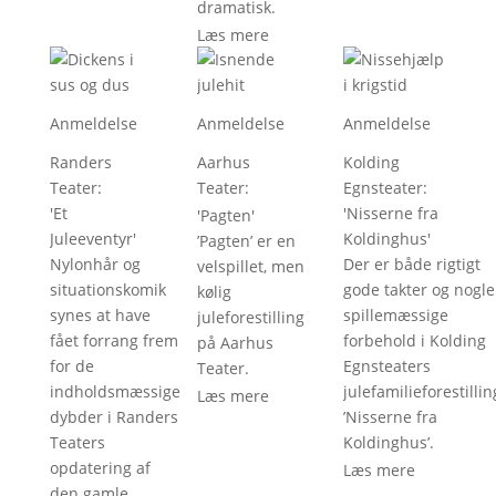
dramatisk.
Læs mere
Anmeldelse
Anmeldelse
Anmeldelse
Randers
Aarhus
Kolding
Teater
: 
Teater
: 
Egnsteater
: 
'
Et
'
Nisserne fra
'
Pagten
'
Juleeventyr
'
Koldinghus
'
’Pagten’ er en
Nylonhår og
Der er både rigtigt
velspillet, men
situationskomik
gode takter og nogle
kølig
synes at have
spillemæssige
juleforestilling
fået forrang frem
forbehold i Kolding
på Aarhus
for de
Egnsteaters
Teater.
indholdsmæssige
julefamilieforestillin
Læs mere
dybder i Randers
’Nisserne fra
Teaters
Koldinghus’.
opdatering af
Læs mere
den gamle