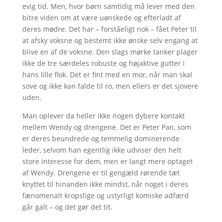
evig tid. Men, hvor børn samtidig må lever med den
bitre viden om at være uønskede og efterladt af
deres mødre. Det har – forståeligt nok – fået Peter til
at afsky voksne og bestemt ikke ønske selv engang at
blive en af de voksne. Den slags mørke tanker plager
ikke de tre særdeles robuste og højaktive gutter i
hans lille flok. Det er fint med en mor, når man skal
sove og ikke kan falde til ro, men ellers er det sjovere
uden.
Man oplever da heller ikke nogen dybere kontakt
mellem Wendy og drengene. Det er Peter Pan, som
er deres beundrede og temmelig dominerende
leder, selvom han egentlig ikke udviser den helt
store interesse for dem, men er langt mere optaget
af Wendy. Drengene er til gengæld rørende tæt
knyttet til hinanden ikke mindst, når noget i deres
fænomenalt kropslige og ustyrligt komiske adfærd
går galt – og det gør det tit.