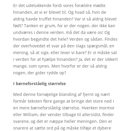
Er det udelukkende fordi vores forældre mødte
hinanden, at vi er blevet til. Og hvad så, hvis de
aldrig havde truffet hinanden? Var vi så aldrig blevet
født? Tanken er grum, for er der nogen, der ikke kan
undværes i denne verden, må det da være os! Og
hvordan begyndte det hele? Verden og sådan. Findes
der overhovedet et svar på den slags spørgsmål, en
mening, så at sige, eller lever vi bare? Er vi måske sat
i verden for at hjælpe hinanden? Ja, det er der sikkert
mange, som synes. Men hvorfor er der så aldrig
nogen, der gider rydde op?
I børneforståelig størrelse
Med denne fornøjelige blanding af fjernt og nært
formår teksten flere gange at bringe det store ned i
en mere børneforståelig størrelse. Hverken mormor
eller William, der vender tilbage til allersidst, finder
svarene, og det er næppe heller meningen. Den er
snarere at sætte ord på og måske tilføje et dybere