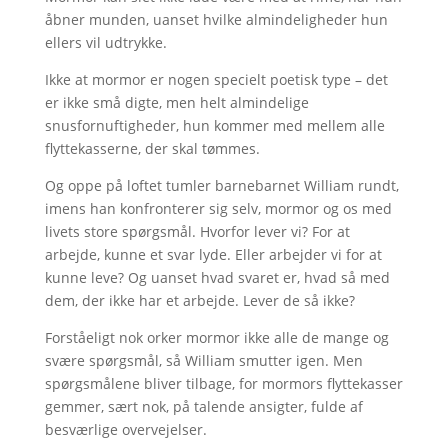
åbner munden, uanset hvilke almindeligheder hun
ellers vil udtrykke.
Ikke at mormor er nogen specielt poetisk type – det
er ikke små digte, men helt almindelige
snusfornuftigheder, hun kommer med mellem alle
flyttekasserne, der skal tømmes.
Og oppe på loftet tumler barnebarnet William rundt,
imens han konfronterer sig selv, mormor og os med
livets store spørgsmål. Hvorfor lever vi? For at
arbejde, kunne et svar lyde. Eller arbejder vi for at
kunne leve? Og uanset hvad svaret er, hvad så med
dem, der ikke har et arbejde. Lever de så ikke?
Forståeligt nok orker mormor ikke alle de mange og
svære spørgsmål, så William smutter igen. Men
spørgsmålene bliver tilbage, for mormors flyttekasser
gemmer, sært nok, på talende ansigter, fulde af
besværlige overvejelser.