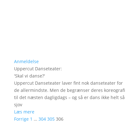
Anmeldelse
Uppercut Danseteater
:
'
Skal vi danse?
'
Uppercut Danseteater laver fint nok danseteater for
de allermindste. Men de begrænser deres koreografi
til det næsten dagligdags – og så er dans ikke helt så
sjov
Læs mere
Forrige
1
…
304
305
306