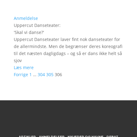
Anmeldelse
Uppercut Danseteater
:
'
Skal vi danse?
'
Uppercut Danseteater laver fint nok danseteater for
de allermindste. Men de begrænser deres koreografi
til det næsten dagligdags – og så er dans ikke helt så
sjov
Læs mere
Forrige
1
…
304
305
306
ARTIKLER
ANMELDELSER
NYHEDER OG NAVNE
DEBAT