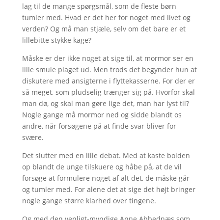
lag til de mange spørgsmål, som de fleste børn
tumler med. Hvad er det her for noget med livet og
verden? Og må man stjæle, selv om det bare er et
lillebitte stykke kage?
Måske er der ikke noget at sige til, at mormor ser en
lille smule plaget ud. Men trods det begynder hun at
diskutere med ansigterne i flyttekasserne. For der er
så meget, som pludselig trænger sig på. Hvorfor skal
man dø, og skal man gøre lige det, man har lyst til?
Nogle gange må mormor ned og sidde blandt os
andre, når forsøgene på at finde svar bliver for
svære.
Det slutter med en lille debat. Med at kaste bolden
op blandt de unge tilskuere og håbe på, at de vil
forsøge at formulere noget af alt det, de måske går
og tumler med. For alene det at sige det højt bringer
nogle gange større klarhed over tingene.
Og med den venligt-myndige Anne Abbednæs som