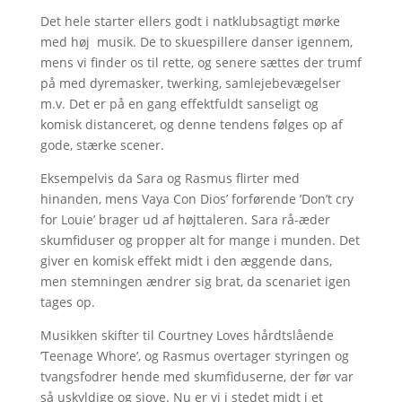
Det hele starter ellers godt i natklubsagtigt mørke
med høj musik. De to skuespillere danser igennem,
mens vi finder os til rette, og senere sættes der trumf
på med dyremasker, twerking, samlejebevægelser
m.v. Det er på en gang effektfuldt sanseligt og
komisk distanceret, og denne tendens følges op af
gode, stærke scener.
Eksempelvis da Sara og Rasmus flirter med
hinanden, mens Vaya Con Dios’ forførende ’Don’t cry
for Louie’ brager ud af højttaleren. Sara rå-æder
skumfiduser og propper alt for mange i munden. Det
giver en komisk effekt midt i den æggende dans,
men stemningen ændrer sig brat, da scenariet igen
tages op.
Musikken skifter til Courtney Loves hårdtslående
’Teenage Whore’, og Rasmus overtager styringen og
tvangsfodrer hende med skumfiduserne, der før var
så uskyldige og sjove. Nu er vi i stedet midt i et