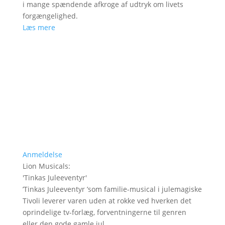
i mange spændende afkroge af udtryk om livets
forgængelighed.
Læs mere
Anmeldelse
Lion Musicals
:
'
Tinkas Juleeventyr
'
’Tinkas Juleeventyr ’som familie-musical i julemagiske
Tivoli leverer varen uden at rokke ved hverken det
oprindelige tv-forlæg, forventningerne til genren
eller den gode gamle jul.