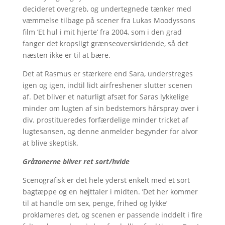
decideret overgreb, og undertegnede tænker med
væmmelse tilbage på scener fra Lukas Moodyssons
film ’Et hul i mit hjerte’ fra 2004, som i den grad
fanger det kropsligt grænseoverskridende, så det
næsten ikke er til at bære.
Det at Rasmus er stærkere end Sara, understreges
igen og igen, indtil lidt airfreshener slutter scenen
af. Det bliver et naturligt afsæt for Saras lykkelige
minder om lugten af sin bedstemors hårspray over i
div. prostitueredes forfærdelige minder tricket af
lugtesansen, og denne anmelder begynder for alvor
at blive skeptisk.
Gråzonerne bliver ret sort/hvide
Scenografisk er det hele yderst enkelt med et sort
bagtæppe og en højttaler i midten. ’Det her kommer
til at handle om sex, penge, frihed og lykke’
proklameres det, og scenen er passende inddelt i fire