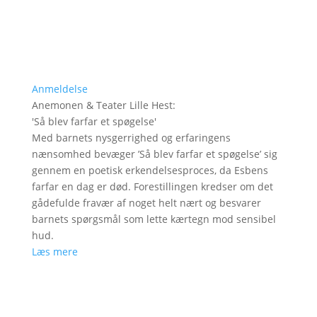
Anmeldelse
Anemonen & Teater Lille Hest
:
'
Så blev farfar et spøgelse
'
Med barnets nysgerrighed og erfaringens
nænsomhed bevæger ’Så blev farfar et spøgelse’ sig
gennem en poetisk erkendelsesproces, da Esbens
farfar en dag er død. Forestillingen kredser om det
gådefulde fravær af noget helt nært og besvarer
barnets spørgsmål som lette kærtegn mod sensibel
hud.
Læs mere