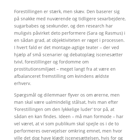
Forestillingen er stærk, men skæv. Den baserer sig
på snakke med nuværende og tidligere sexarbejdere,
sugarbabes og sexkunder, og den research har
muligvis påvirket deto performere (Sara og Rasmus) i
en sådan grad, at objektiviteten er røget i processen.
I hvert fald er det montage-agtige teater – der ved
hjælp af små scenarier og debatoplæg iscenesætter
tvivl, forestillinger og fordomme om
prostitutionsmiljøet – meget langt fra at være en
afbalanceret fremstilling om kvindens ældste
erhverv.
Spørgsmål og dilemmaer flyver os om ørerne, men
man skal være ualmindelig stålsat, hvis man efter
’Forestillingen om den lykkelige luder’ tror på, at
sådan en kan findes. Ideen – må man formode – har
vel været, at vi som publikum skal spejle os i de to
performeres overvejelser omkring emnet, men hvor
ville det dog have klædt iscenesættelsen, hvis for og