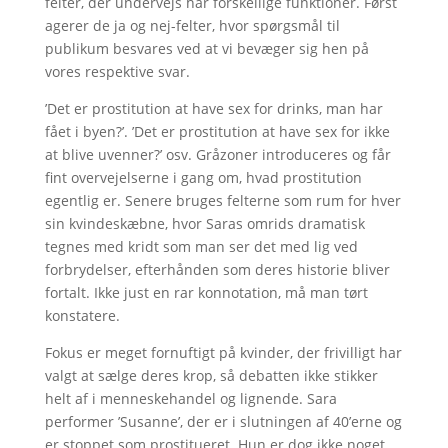
felter, der undervejs har forskellige funktioner. Først
agerer de ja og nej-felter, hvor spørgsmål til
publikum besvares ved at vi bevæger sig hen på
vores respektive svar.
’Det er prostitution at have sex for drinks, man har
fået i byen?’. ’Det er prostitution at have sex for ikke
at blive uvenner?’ osv. Gråzoner introduceres og får
fint overvejelserne i gang om, hvad prostitution
egentlig er. Senere bruges felterne som rum for hver
sin kvindeskæbne, hvor Saras omrids dramatisk
tegnes med kridt som man ser det med lig ved
forbrydelser, efterhånden som deres historie bliver
fortalt. Ikke just en rar konnotation, må man tørt
konstatere.
Fokus er meget fornuftigt på kvinder, der frivilligt har
valgt at sælge deres krop, så debatten ikke stikker
helt af i menneskehandel og lignende. Sara
performer ’Susanne’, der er i slutningen af 40’erne og
er stoppet som prostitueret. Hun er dog ikke noget