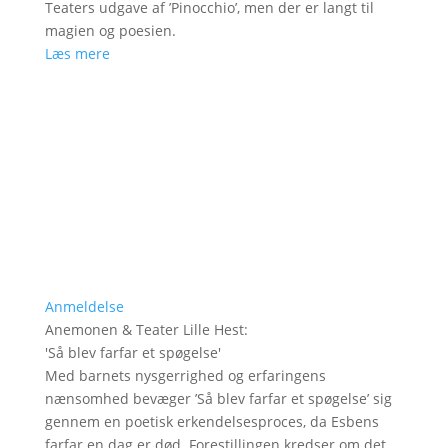
Teaters udgave af ’Pinocchio’, men der er langt til
magien og poesien.
Læs mere
Anmeldelse
Anemonen & Teater Lille Hest
:
'
Så blev farfar et spøgelse
'
Med barnets nysgerrighed og erfaringens
nænsomhed bevæger ’Så blev farfar et spøgelse’ sig
gennem en poetisk erkendelsesproces, da Esbens
farfar en dag er død. Forestillingen kredser om det