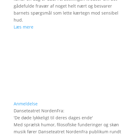
gådefulde fravær af noget helt nært og besvarer
barnets spørgsmål som lette kærtegn mod sensibel
hud.
Læs mere
Anmeldelse
Danseteatret NordenFra
:
'
De døde lykkeligt til deres dages ende
'
Med sprælsk humor, filosofiske funderinger og skøn
musik fører Danseteatret NordenFra publikum rundt