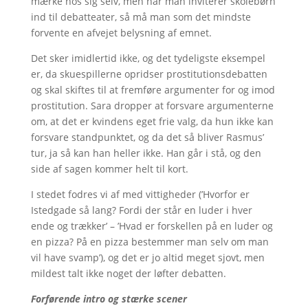
mærke hos sig selv, men når man inviterer skolebørn
ind til debatteater, så må man som det mindste
forvente en afvejet belysning af emnet.
Det sker imidlertid ikke, og det tydeligste eksempel
er, da skuespillerne opridser prostitutionsdebatten
og skal skiftes til at fremføre argumenter for og imod
prostitution. Sara dropper at forsvare argumenterne
om, at det er kvindens eget frie valg, da hun ikke kan
forsvare standpunktet, og da det så bliver Rasmus’
tur, ja så kan han heller ikke. Han går i stå, og den
side af sagen kommer helt til kort.
I stedet fodres vi af med vittigheder (’Hvorfor er
Istedgade så lang? Fordi der står en luder i hver
ende og trækker’ – ’Hvad er forskellen på en luder og
en pizza? På en pizza bestemmer man selv om man
vil have svamp’), og det er jo altid meget sjovt, men
mildest talt ikke noget der løfter debatten.
Forførende intro og stærke scener