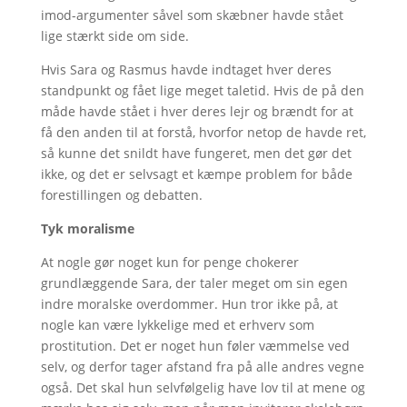
imod-argumenter såvel som skæbner havde stået
lige stærkt side om side.
Hvis Sara og Rasmus havde indtaget hver deres
standpunkt og fået lige meget taletid. Hvis de på den
måde havde stået i hver deres lejr og brændt for at
få den anden til at forstå, hvorfor netop de havde ret,
så kunne det snildt have fungeret, men det gør det
ikke, og det er selvsagt et kæmpe problem for både
forestillingen og debatten.
Tyk moralisme
At nogle gør noget kun for penge chokerer
grundlæggende Sara, der taler meget om sin egen
indre moralske overdommer. Hun tror ikke på, at
nogle kan være lykkelige med et erhverv som
prostitution. Det er noget hun føler væmmelse ved
selv, og derfor tager afstand fra på alle andres vegne
også. Det skal hun selvfølgelig have lov til at mene og