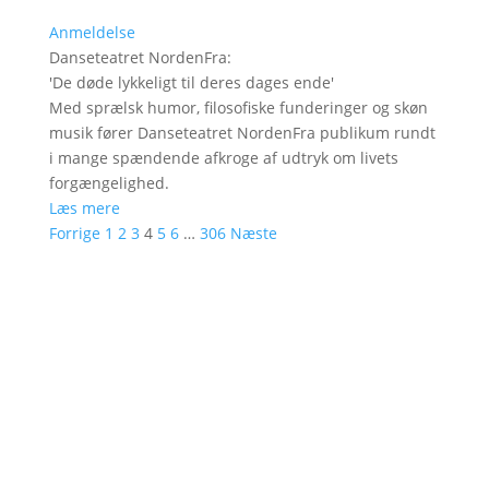
Anmeldelse
Danseteatret NordenFra
:
'
De døde lykkeligt til deres dages ende
'
Med sprælsk humor, filosofiske funderinger og skøn
musik fører Danseteatret NordenFra publikum rundt
i mange spændende afkroge af udtryk om livets
forgængelighed.
Læs mere
Forrige
1
2
3
4
5
6
…
306
Næste