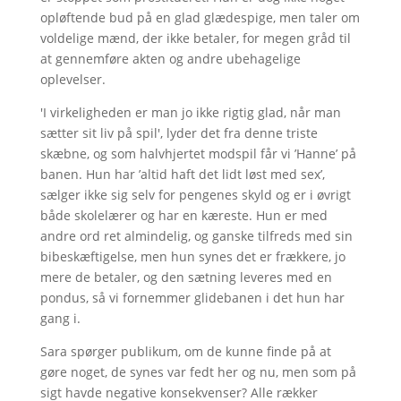
opløftende bud på en glad glædespige, men taler om
voldelige mænd, der ikke betaler, for megen gråd til
at gennemføre akten og andre ubehagelige
oplevelser.
'I virkeligheden er man jo ikke rigtig glad, når man
sætter sit liv på spil', lyder det fra denne triste
skæbne, og som halvhjertet modspil får vi ’Hanne’ på
banen. Hun har ’altid haft det lidt løst med sex’,
sælger ikke sig selv for pengenes skyld og er i øvrigt
både skolelærer og har en kæreste. Hun er med
andre ord ret almindelig, og ganske tilfreds med sin
bibeskæftigelse, men hun synes det er frækkere, jo
mere de betaler, og den sætning leveres med en
pondus, så vi fornemmer glidebanen i det hun har
gang i.
Sara spørger publikum, om de kunne finde på at
gøre noget, de synes var fedt her og nu, men som på
sigt havde negative konsekvenser? Alle rækker