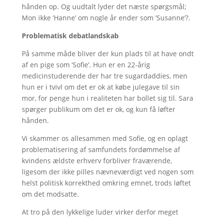
hånden op. Og uudtalt lyder det næste spørgsmål;
Mon ikke ’Hanne’ om nogle år ender som ’Susanne’?.
Problematisk debatlandskab
På samme måde bliver der kun plads til at have ondt
af en pige som ’Sofie’. Hun er en 22-årig
medicinstuderende der har tre sugardaddies, men
hun er i tvivl om det er ok at købe julegave til sin
mor, for penge hun i realiteten har bollet sig til. Sara
spørger publikum om det er ok, og kun få løfter
hånden.
Vi skammer os allesammen med Sofie, og en oplagt
problematisering af samfundets fordømmelse af
kvindens ældste erhverv forbliver fraværende,
ligesom der ikke pilles nævneværdigt ved nogen som
helst politisk korrekthed omkring emnet, trods løftet
om det modsatte.
At tro på den lykkelige luder virker derfor meget