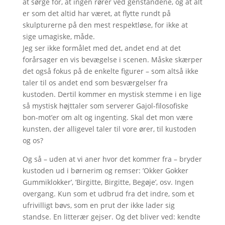
at sørge for, at ingen rører ved genstandene, og at alt
er som det altid har været, at flytte rundt på
skulpturerne på den mest respektløse, for ikke at
sige umagiske, måde.
Jeg ser ikke formålet med det, andet end at det
forårsager en vis bevægelse i scenen. Måske skærper
det også fokus på de enkelte figurer – som altså ikke
taler til os andet end som besværgelser fra
kustoden. Dertil kommer en mystisk stemme i en lige
så mystisk højttaler som serverer Gajol-filosofiske
bon-mot’er om alt og ingenting. Skal det mon være
kunsten, der alligevel taler til vore ører, til kustoden
og os?
Og så – uden at vi aner hvor det kommer fra – bryder
kustoden ud i børnerim og remser: ’Okker Gokker
Gummiklokker’, ’Birgitte, Birgitte, Begøje’, osv. Ingen
overgang. Kun som et udbrud fra det indre, som et
ufrivilligt bøvs, som en prut der ikke lader sig
standse. En litterær gejser. Og det bliver ved: kendte