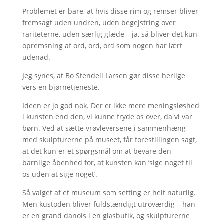
Problemet er bare, at hvis disse rim og remser bliver
fremsagt uden undren, uden begejstring over
rariteterne, uden særlig glæde – ja, så bliver det kun
opremsning af ord, ord, ord som nogen har lært
udenad.
Jeg synes, at Bo Stendell Larsen gør disse herlige
vers en bjørnetjeneste.
Ideen er jo god nok. Der er ikke mere meningsløshed
i kunsten end den, vi kunne fryde os over, da vi var
børn. Ved at sætte vrøvleversene i sammenhæng
med skulpturerne på museet, får forestillingen sagt,
at det kun er et spørgsmål om at bevare den
barnlige åbenhed for, at kunsten kan ’sige noget til
os uden at sige noget’.
Så valget af et museum som setting er helt naturlig.
Men kustoden bliver fuldstændigt utroværdig – han
er en grand danois i en glasbutik, og skulpturerne