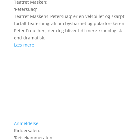
Teatret Masken
:
'
Petersuaq
'
Teatret Maskens ’Petersuaq’ er en velspillet og skarpt
fortalt teaterbiografi om bysbarnet og polarforskeren
Peter Freuchen, der dog bliver lidt mere kronologisk
end dramatisk.
Læs mere
Anmeldelse
Riddersalen
:
'
Rejsekammeraten
'