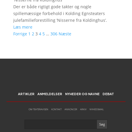
Der er både rigtigt gode takter og nogle
spillemæssige forbehold i Kolding Egnsteaters
julefamilieforestilling ’Nisserne fra Koldinghus’.
Læs mere
Forrige
1
2
3
4
5
…
306
Næste
ARTIKLER
ANMELDELSER
NYHEDER OG NAVNE
DEBAT
OM TEATERAVISEN
KONTAKT
ANNONCER
ARKIV
NYHEDSMAIL