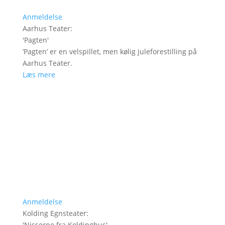
Anmeldelse
Aarhus Teater
:
'
Pagten
'
’Pagten’ er en velspillet, men kølig juleforestilling på
Aarhus Teater.
Læs mere
Anmeldelse
Kolding Egnsteater
:
'
Nisserne fra Koldinghus
'