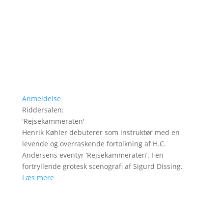
Anmeldelse
Riddersalen
:
'
Rejsekammeraten
'
Henrik Køhler debuterer som instruktør med en
levende og overraskende fortolkning af H.C.
Andersens eventyr ’Rejsekammeraten’. I en
fortryllende grotesk scenografi af Sigurd Dissing.
Læs mere