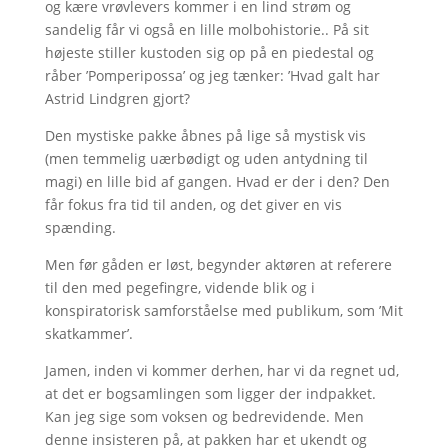
og kære vrøvlevers kommer i en lind strøm og
sandelig får vi også en lille molbohistorie.. På sit
højeste stiller kustoden sig op på en piedestal og
råber ’Pomperipossa’ og jeg tænker: ’Hvad galt har
Astrid Lindgren gjort?
Den mystiske pakke åbnes på lige så mystisk vis
(men temmelig uærbødigt og uden antydning til
magi) en lille bid af gangen. Hvad er der i den? Den
får fokus fra tid til anden, og det giver en vis
spænding.
Men før gåden er løst, begynder aktøren at referere
til den med pegefingre, vidende blik og i
konspiratorisk samforståelse med publikum, som ’Mit
skatkammer’.
Jamen, inden vi kommer derhen, har vi da regnet ud,
at det er bogsamlingen som ligger der indpakket.
Kan jeg sige som voksen og bedrevidende. Men
denne insisteren på, at pakken har et ukendt og