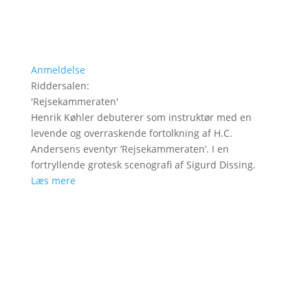
Anmeldelse
Riddersalen
:
'
Rejsekammeraten
'
Henrik Køhler debuterer som instruktør med en
levende og overraskende fortolkning af H.C.
Andersens eventyr ’Rejsekammeraten’. I en
fortryllende grotesk scenografi af Sigurd Dissing.
Læs mere