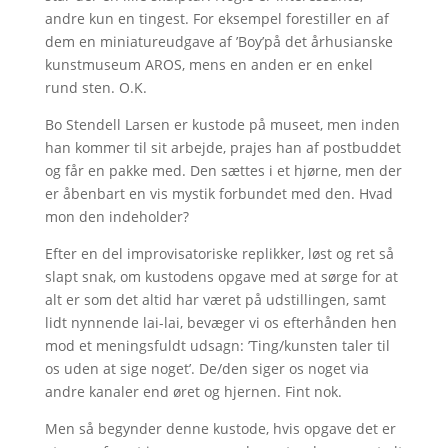
andre kun en tingest. For eksempel forestiller en af
dem en miniatureudgave af ’Boy’på det århusianske
kunstmuseum AROS, mens en anden er en enkel
rund sten. O.K.
Bo Stendell Larsen er kustode på museet, men inden
han kommer til sit arbejde, prajes han af postbuddet
og får en pakke med. Den sættes i et hjørne, men der
er åbenbart en vis mystik forbundet med den. Hvad
mon den indeholder?
Efter en del improvisatoriske replikker, løst og ret så
slapt snak, om kustodens opgave med at sørge for at
alt er som det altid har været på udstillingen, samt
lidt nynnende lai-lai, bevæger vi os efterhånden hen
mod et meningsfuldt udsagn: ’Ting/kunsten taler til
os uden at sige noget’. De/den siger os noget via
andre kanaler end øret og hjernen. Fint nok.
Men så begynder denne kustode, hvis opgave det er