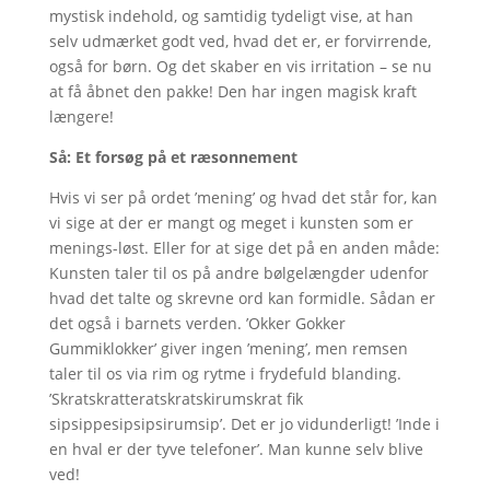
mystisk indehold, og samtidig tydeligt vise, at han
selv udmærket godt ved, hvad det er, er forvirrende,
også for børn. Og det skaber en vis irritation – se nu
at få åbnet den pakke! Den har ingen magisk kraft
længere!
Så: Et forsøg på et ræsonnement
Hvis vi ser på ordet ’mening’ og hvad det står for, kan
vi sige at der er mangt og meget i kunsten som er
menings-løst. Eller for at sige det på en anden måde:
Kunsten taler til os på andre bølgelængder udenfor
hvad det talte og skrevne ord kan formidle. Sådan er
det også i barnets verden. ’Okker Gokker
Gummiklokker’ giver ingen ’mening’, men remsen
taler til os via rim og rytme i frydefuld blanding.
’Skratskratteratskratskirumskrat fik
sipsippesipsipsirumsip’. Det er jo vidunderligt! ’Inde i
en hval er der tyve telefoner’. Man kunne selv blive
ved!