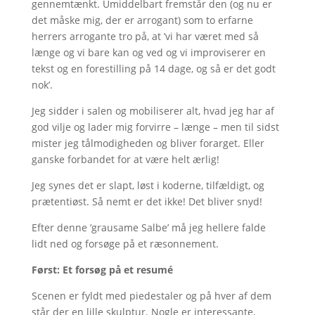
gennemtænkt. Umiddelbart fremstår den (og nu er
det måske mig, der er arrogant) som to erfarne
herrers arrogante tro på, at ’vi har været med så
længe og vi bare kan og ved og vi improviserer en
tekst og en forestilling på 14 dage, og så er det godt
nok’.
Jeg sidder i salen og mobiliserer alt, hvad jeg har af
god vilje og lader mig forvirre – længe – men til sidst
mister jeg tålmodigheden og bliver forarget. Eller
ganske forbandet for at være helt ærlig!
Jeg synes det er slapt, løst i koderne, tilfældigt, og
prætentiøst. Så nemt er det ikke! Det bliver snyd!
Efter denne ’grausame Salbe’ må jeg hellere falde
lidt ned og forsøge på et ræsonnement.
Først: Et forsøg på et resumé
Scenen er fyldt med piedestaler og på hver af dem
står der en lille skulptur. Nogle er interessante,