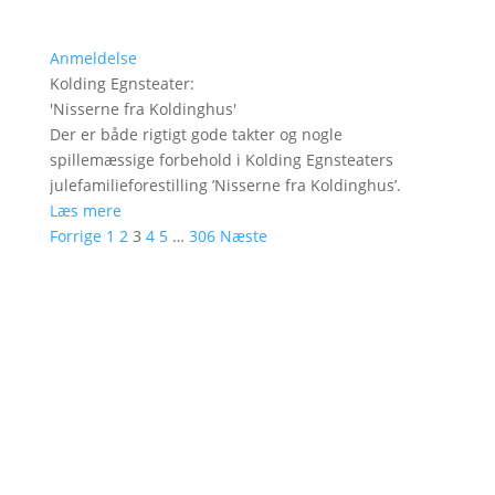
Anmeldelse
Kolding Egnsteater
:
'
Nisserne fra Koldinghus
'
Der er både rigtigt gode takter og nogle
spillemæssige forbehold i Kolding Egnsteaters
julefamilieforestilling ’Nisserne fra Koldinghus’.
Læs mere
Forrige
1
2
3
4
5
…
306
Næste