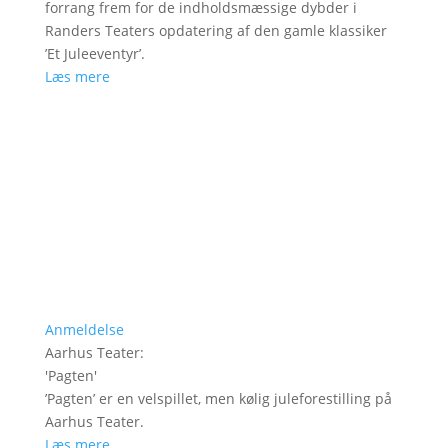
forrang frem for de indholdsmæssige dybder i
Randers Teaters opdatering af den gamle klassiker
’Et Juleeventyr’.
Læs mere
Anmeldelse
Aarhus Teater
:
'
Pagten
'
’Pagten’ er en velspillet, men kølig juleforestilling på
Aarhus Teater.
Læs mere