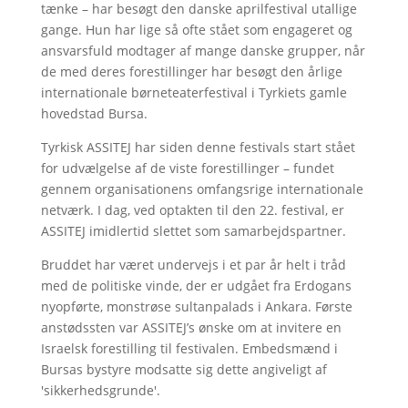
tænke – har besøgt den danske aprilfestival utallige
gange. Hun har lige så ofte stået som engageret og
ansvarsfuld modtager af mange danske grupper, når
de med deres forestillinger har besøgt den årlige
internationale børneteaterfestival i Tyrkiets gamle
hovedstad Bursa.
Tyrkisk ASSITEJ har siden denne festivals start stået
for udvælgelse af de viste forestillinger – fundet
gennem organisationens omfangsrige internationale
netværk. I dag, ved optakten til den 22. festival, er
ASSITEJ imidlertid slettet som samarbejdspartner.
Bruddet har været undervejs i et par år helt i tråd
med de politiske vinde, der er udgået fra Erdogans
nyopførte, monstrøse sultanpalads i Ankara. Første
anstødssten var ASSITEJ’s ønske om at invitere en
Israelsk forestilling til festivalen. Embedsmænd i
Bursas bystyre modsatte sig dette angiveligt af
'sikkerhedsgrunde'.