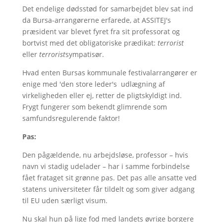
Det endelige dødsstød for samarbejdet blev sat ind
da Bursa-arrangørerne erfarede, at ASSITEJ's
præsident var blevet fyret fra sit professorat og
bortvist med det obligatoriske prædikat:
terrorist
eller
terrorist
sympatisør.
Hvad enten Bursas kommunale festivalarrangører er
enige med 'den store leder's udlægning af
virkeligheden eller ej, retter de pligtskyldigt ind.
Frygt fungerer som bekendt glimrende som
samfundsregulerende faktor!
Pas:
Den pågældende, nu arbejdsløse, professor – hvis
navn vi stadig udelader – har i samme forbindelse
fået frataget sit grønne pas. Det pas alle ansatte ved
statens universiteter får tildelt og som giver adgang
til EU uden særligt visum.
Nu skal hun på lige fod med landets øvrige borgere