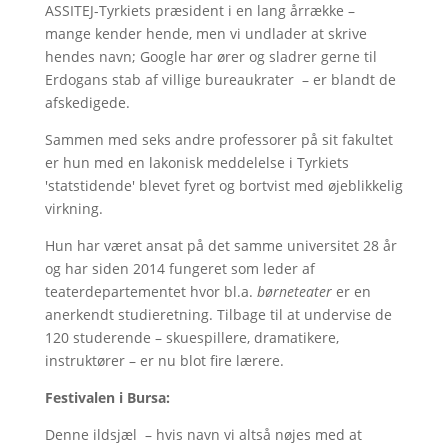
ASSITEJ-Tyrkiets præsident i en lang årrække –
mange kender hende, men vi undlader at skrive
hendes navn; Google har ører og sladrer gerne til
Erdogans stab af villige bureaukrater – er blandt de
afskedigede.
Sammen med seks andre professorer på sit fakultet
er hun med en lakonisk meddelelse i Tyrkiets
'statstidende' blevet fyret og bortvist med øjeblikkelig
virkning.
Hun har været ansat på det samme universitet 28 år
og har siden 2014 fungeret som leder af
teaterdepartementet hvor bl.a.
børneteater
er en
anerkendt studieretning. Tilbage til at undervise de
120 studerende – skuespillere, dramatikere,
instruktører – er nu blot fire lærere.
Festivalen i Bursa:
Denne ildsjæl – hvis navn vi altså nøjes med at