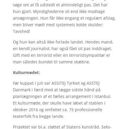
søge om at få udstedt et almindeligt pas. Det har
hun gjort. Myndighederne vil end ikke modtage
ansøgningen. Hun får ikke engang et regulært afslag,
men bliver mødt med systemets kolde skulder:
Tavshed!
Og hun kan altså ikke forlade landet. Hendes mand,
en kendt journalist, har også fået sit pas inddraget.
Gift med en
terrorist
eller en
terrorist
sympatitør er
man således bundet til samme skæbne.
Kulturmødet:
Før kuppet i juli var ASSITEJ Tyrkiet og ASSTEJ
Danmark i færd med at lægge sidste hånd på
planlægningen af et fælles arrangement i Istanbul.
Et kulturmøde, der skulle have løbet af stablen i
oktober 2016 og omfattet ca. 75 professionelle
teaterfolk fra begge lande.
Projektet var bl.a. støttet af Statens kunstråd. Seks-