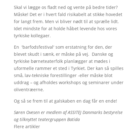
Skal vi lægge os fladt ned og vente på bedre tider?
Måske! Det er i hvert fald risikabelt at stikke hovedet
for langt frem. Men vi bliver nødt til at sprælle lidt.
Idet mindste for at holde håbet levende hos vores
tyrkiske kollegaer.
En 'barfodsfestival' som erstatning for den, der
blevet skudt i sænk, er måske på vej. Danske og
tyrkiske børneteaterfolk planlægger at mødes i
uformelle rammer et sted i Tyrkiet. Der kan så spilles
små, lav-tekniske forestillinger -eller måske blot
uddrag – og afholdes workshops og seminarer under
oliventræerne.
Og så se frem til at galskaben en dag får en ende!
Søren Ovesen er medlem af ASSITEJ Danmarks bestyrelse
og tilknyttet teatergruppen Batida
Flere artikler