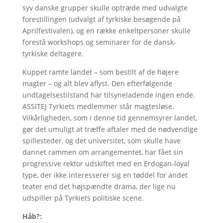
syv danske grupper skulle optræde med udvalgte
forestillingen (udvalgt af tyrkiske besøgende på
Aprilfestivalen), og en række enkeltpersoner skulle
forestå workshops og seminarer for de dansk-
tyrkiske deltagere.
Kuppet ramte landet – som bestilt af de højere
magter – og alt blev aflyst. Den efterfølgende
undtagelsestilstand har tilsyneladende ingen ende.
ASSITEJ Tyrkiets medlemmer står magtesløse.
Vilkårligheden, som i denne tid gennemsyrer landet,
gør det umuligt at træffe aftaler med de nødvendige
spillesteder, og det universitet, som skulle have
dannet rammen om arrangementet, har fået sin
progressive rektor udskiftet med en Erdogan-loyal
type, der ikke interesserer sig en tøddel for andet
teater end det højspændte drama, der lige nu
udspiller på Tyrkiets politiske scene.
Håb?: