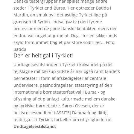
Danske teatergrupper har spillet mange andre
steder i Tyrkiet end Bursa. Her optræder Batida i
Mardin, en smuk by i det østlige Tyrkiet lige på
grænsen til Syrien. Indsat (øv.tv.) den fyrede
professor med de gode danske kontakter, mens der
endnu var noget at grine af. Dog - for en sikkerheds
skyld formummet bag et par store solbriller... Foto:
Batida
Den er helt gal i Tyrkiet!
Undtagelsestilstanden i Tyrkiet i kølvandet på det
fejlslagne militærkup sidste år har også ramt landets
børneteater i form af afskedigelser af centrale
undervisere, pasinddragelser, statsstyring af den
internationale børneteaterfestival i Bursa - og
aflysning af et planlagt kulturmøde mellem danske
og tyrkiske børneteatre. Søren Ovesen, der er
bestyrelsesmedlem i ASSITEJ Danmark og flittig
teatergæst i Tyrkiet, fortæller om uhyrlighederne.
Undtagelsestilstand: