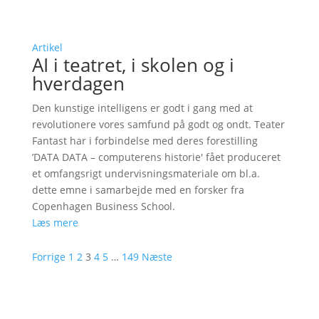
Artikel
AI i teatret, i skolen og i
hverdagen
Den kunstige intelligens er godt i gang med at
revolutionere vores samfund på godt og ondt. Teater
Fantast har i forbindelse med deres forestilling
’DATA DATA – computerens historie' fået produceret
et omfangsrigt undervisningsmateriale om bl.a.
dette emne i samarbejde med en forsker fra
Copenhagen Business School.
Læs mere
Forrige
1
2
3
4
5
…
149
Næste