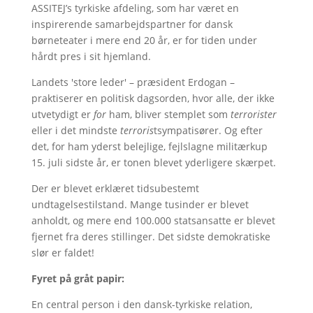
ASSITEJ’s tyrkiske afdeling, som har været en
inspirerende samarbejdspartner for dansk
børneteater i mere end 20 år, er for tiden under
hårdt pres i sit hjemland.
Landets 'store leder' – præsident Erdogan –
praktiserer en politisk dagsorden, hvor alle, der ikke
utvetydigt er
for
ham, bliver stemplet som
terrorister
eller i det mindste
terroris
tsympatisører. Og efter
det, for ham yderst belejlige, fejlslagne militærkup
15. juli sidste år, er tonen blevet yderligere skærpet.
Der er blevet erklæret tidsubestemt
undtagelsestilstand. Mange tusinder er blevet
anholdt, og mere end 100.000 statsansatte er blevet
fjernet fra deres stillinger. Det sidste demokratiske
slør er faldet!
Fyret på gråt papir:
En central person i den dansk-tyrkiske relation,