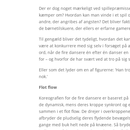
Der er dog noget mærkeligt ved spillepræmissen
kæmper om? Hvordan kan man vinde i et spil om
andre, der angribes af angsten? Det bliver fakti
de børnetilskuere, der ellers er erfarne game
Til gengæld bliver det tydeligt, hvordan det 
være at konkurrere med sig selv i forsøget på at
ord, når de fire dansere én efter én danser en 
for – og hvorfor de har svært ved at tro på sig s
Eller som det lyder om en af figurerne: ’Han tr
nok.’
Flot flow
Koreografien for de fire dansere er baseret p
de dynamisk, mens deres kroppe synkront og en
sammen i et flot flow. De drejer i overkroppe
afbryder de pludselig deres flydende bevægelse
gange med buk helt nede på knæene. Så bryder 