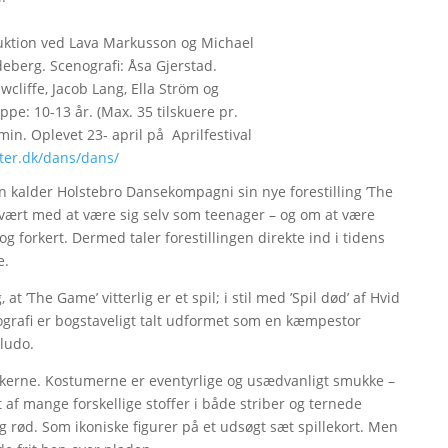
duktion ved Lava Markusson og Michael
eberg. Scenografi: Åsa Gjerstad.
liffe, Jacob Lang, Ella Ström og
pe: 10-13 år. (Max. 35 tilskuere pr.
 min. Oplevet 23- april på Aprilfestival
ater.dk/dans/dans/
an kalder Holstebro Dansekompagni sin nye forestilling ’The
svært med at være sig selv som teenager – og om at være
g forkert. Dermed taler forestillingen direkte ind i tidens
e.
t ’The Game’ vitterlig er et spil; i stil med ’Spil død’ af Hvid
ografi er bogstaveligt talt udformet som en kæmpestor
 ludo.
rikkerne. Kostumerne er eventyrlige og usædvanligt smukke –
 af mange forskellige stoffer i både striber og ternede
g rød. Som ikoniske figurer på et udsøgt sæt spillekort. Men