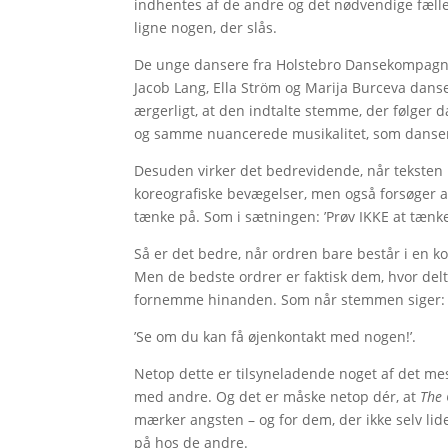
indhentes af de andre og det nødvendige fælles
ligne nogen, der slås.
De unge dansere fra Holstebro Dansekompagni 
Jacob Lang, Ella Ström og Marija Burceva danse
ærgerligt, at den indtalte stemme, der følger 
og samme nuancerede musikalitet, som danser
Desuden virker det bedrevidende, når teksten u
koreografiske bevægelser, men også forsøger a
tænke på. Som i sætningen: ’Prøv IKKE at tænke
Så er det bedre, når ordren bare består i en kon
Men de bedste ordrer er faktisk dem, hvor delta
fornemme hinanden. Som når stemmen siger:
’Se om du kan få øjenkontakt med nogen!’.
Netop dette er tilsyneladende noget af det mes
med andre. Og det er måske netop dér, at
The
mærker angsten – og for dem, der ikke selv lid
på hos de andre.