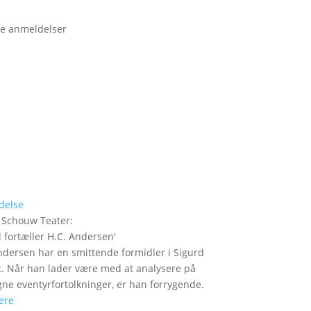
e anmeldelser
delse
 Schouw Teater
:
 fortæller H.C. Andersen
'
ndersen har en smittende formidler i Sigurd
t. Når han lader være med at analysere på
gne eventyrfortolkninger, er han forrygende.
ere