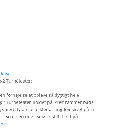
delse
g2 Turnéteater
:
 en fornøjelse at opleve så dygtigt hele
2 Turnéteater-holdet på ’Pres’ rammer både
og smertefyldte aspekter af ungdomslivet på en
ns, som den unge selv er stillet ind på.
ere