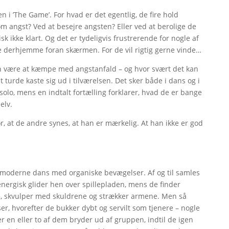
 i ’The Game’. For hvad er det egentlig, de fire hold
 angst? Ved at besejre angsten? Eller ved at berolige de
sk ikke klart. Og det er tydeligvis frustrerende for nogle af
re derhjemme foran skærmen. For de vil rigtig gerne vinde…
kan være at kæmpe med angstanfald – og hvor svært det kan
 turde kaste sig ud i tilværelsen. Det sker både i dans og i
solo, mens en indtalt fortælling forklarer, hvad de er bange
elv.
or, at de andre synes, at han er mærkelig. At han ikke er god
å moderne dans med organiske bevægelser. Af og til samles
ergisk glider hen over spillepladen, mens de finder
ne, skvulper med skuldrene og strækker armene. Men så
r, hvorefter de bukker dybt og servilt som tjenere – nogle
en eller to af dem bryder ud af gruppen, indtil de igen