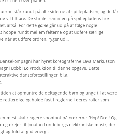
de frit hen over pladen.
uerne står rundt på alle siderne af spillepladsen, og de får
rne vil tilhøre. De stimler sammen på spillepladens fire
et, altså. For dette
game
går ud på at følge nogle
At hoppe rundt mellem felterne og at udføre særlige
ke når at udføre ordren, ryger ud…
ro Dansekompagni har hyret koreograferne Lava Markusson
gni Bobbi Lo Produktion til denne opgave. Dette
nteraktive danseforestillinger, bl.a.
2.
e tiden at opmuntre de deltagende børn og unge til at være
retfærdige og holde fast i reglerne i deres roller som
 fremmest skal reagere spontant på ordrerne. ’Hop! Drej! Og
per og drejer til Jonatan Lundebergs elektroniske musik, der
t og fuld af god energi.