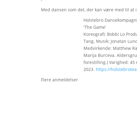
Med dansen som det, der kan være med til at i
Holstebro Dansekompagni
'The Game'
Koreografi: Bobbi Lo Pro
Tang. Musik: Jonatan Lund
Medvirkende: Matthew Rawc
Marija Burceva. Aldersgrup
forestilling.) Varighed: 45
2023.
https://holstebrote
Flere anmeldelser