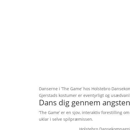
Danserne i ’The Game’ hos Holstebro Dansekom
Gjerstads kostumer er eventyrligt og usædvanl
Dans dig gennem angsten
’The Game’ er en sjov, interaktiv forestilling o
uklar i selve spilpræmissen.
Holstebro Dansekompagni