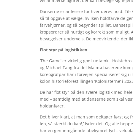
vel at mærke figurer, der kan bevæge sig fejen
Danserne er anførere for hver deres hold. Tilsk
så til opgave at vælge, hvilken holdfarve de ge
farvehjørner, og så begynder spillet. Dansespill
kropsordrer så hurtigt og korrekt som muligt. 
bevægelser undervejs. De medvirkende, der ik
Flot styr på logistikken
’The Game’ er virkelig godt udtænkt. Holsteb
og Michael Tang fra det Malmø-baserede kompa
koreografpar har i forvejen specialiseret sig i i
kolonihistorieforestillingen ’Kolonisterne’ i 202
De har flot styr på den svære logistik med hel
med – samtidig med at danserne som skal være 
holdanfører.
Det bliver klart, at man som deltager først og
løb, så stærkt du kan!,’ lyder det. Og alle hop
har en gennemgående ubekymret lyd – veloplag