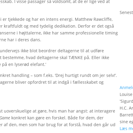
skab. I visse passager så voldsomt, at de er lige ved at
Senest
er tjekkede og har en intens energi. Matthew Rawcliffe,
r kraftfuldt og med tydelig dedikation. Derfor er det også
danserne i højttalerne, ikke har samme professionelle timing
ne har i deres dans.
ndervejs ikke blot beordrer deltagerne til at udføre
t bestemme, hvad deltagerne skal TÆNKE på. Eller ikke
 på en lyserød elefant.’
kret handling – som f.eks. ’Drej hurtigt rundt om jer selv!’.
gerne bliver opfordret til at indgå i fællesskabet og
Anmel
Louise
'
Sigurd
H.C. A
t uoverskuelige at gøre, hvis man har angst: at interagere
Barret
 Game
konkret kan gøre en forskel. Både for dem, der
sine e
er af den, men som har brug for at forstå, hvad den går ud
Læs m