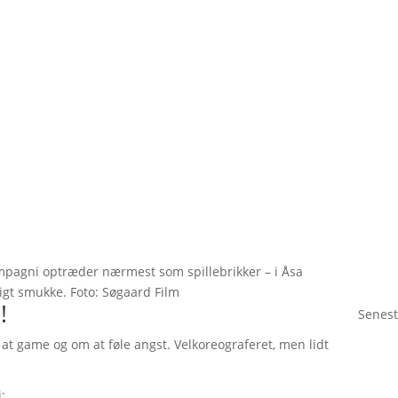
pagni optræder nærmest som spillebrikker – i Åsa
igt smukke. Foto: Søgaard Film
!
Senest
m at game og om at føle angst. Velkoreograferet, men lidt
: