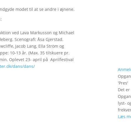
ndgyde modet til at se andre i øjnene.
:
duktion ved Lava Markusson og Michael
eberg. Scenografi: Åsa Gjerstad.
liffe, Jacob Lang, Ella Ström og
pe: 10-13 år. (Max. 35 tilskuere pr.
 min. Oplevet 23- april på Aprilfestival
ater.dk/dans/dans/
Anmel
Opgan
'
Pres
'
Det er
Opgang
lyst- 
frekve
Læs m