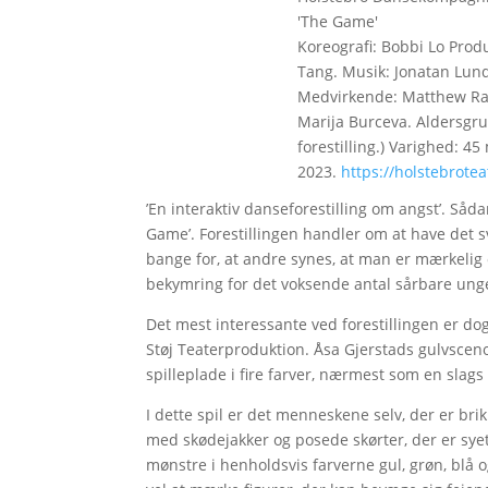
'The Game'
Koreografi: Bobbi Lo Pro
Tang. Musik: Jonatan Lund
Medvirkende: Matthew Rawc
Marija Burceva. Aldersgrup
forestilling.) Varighed: 45
2023.
https://holstebrote
’En interaktiv danseforestilling om angst’. Såd
Game’. Forestillingen handler om at have det 
bange for, at andre synes, at man er mærkelig o
bekymring for det voksende antal sårbare ung
Det mest interessante ved forestillingen er dog, a
Støj Teaterproduktion. Åsa Gjerstads gulvscen
spilleplade i fire farver, nærmest som en slags
I dette spil er det menneskene selv, der er b
med skødejakker og posede skørter, der er syet
mønstre i henholdsvis farverne gul, grøn, blå o