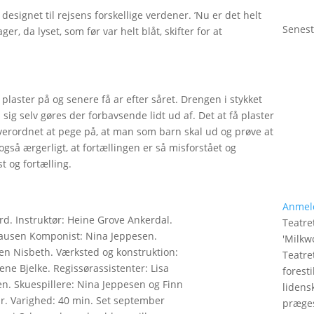
designet til rejsens forskellige verdener. ’Nu er det helt
Senest
ger, da lyset, som før var helt blåt, skifter for at
å plaster på og senere få ar efter såret. Drengen i stykket
 sig selv gøres der forbavsende lidt ud af. Det at få plaster
overordnet at pege på, at man som barn skal ud og prøve at
også ærgerligt, at fortællingen er så misforstået og
t og fortælling.
Anmel
d. Instruktør: Heine Grove Ankerdal.
Teatret
lausen Komponist: Nina Jeppesen.
'
Milkw
ten Nisbeth. Værksted og konstruktion:
Teatre
ne Bjelke. Regissørassistenter: Lisa
foresti
n. Skuespillere: Nina Jeppesen og Finn
lidens
år. Varighed: 40 min. Set september
præges