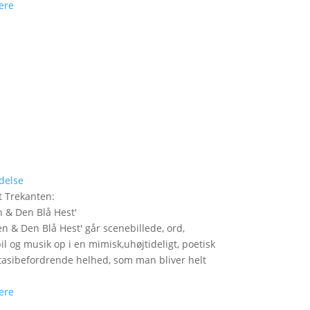
ere
delse
t Trekanten
:
n & Den Blå Hest
'
len & Den Blå Hest' går scenebillede, ord,
il og musik op i en mimisk,uhøjtideligt, poetisk
tasibefordrende helhed, som man bliver helt
ere