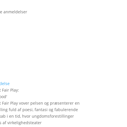
e anmeldelser
delse
 Fair Play
:
ood
'
t Fair Play vover pelsen og præsenterer en
lling fuld af poesi, fantasi og fabulerende
kab i en tid, hvor ungdomsforestillinger
 af virkelighedsteater