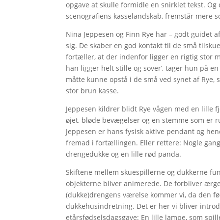
opgave at skulle formidle en snirklet tekst. O
scenografiens kasselandskab, fremstår mere so
Nina Jeppesen og Finn Rye har – godt guidet a
sig. De skaber en god kontakt til de små tilsku
fortæller, at der indenfor ligger en rigtig sto
han ligger helt stille og sover’, tager hun på
måtte kunne opstå i de små ved synet af Rye, s
stor brun kasse.
Jeppesen kildrer blidt Rye vågen med en lille f
øjet, bløde bevægelser og en stemme som er r
Jeppesen er hans fysisk aktive pendant og hen
fremad i fortællingen. Eller rettere: Nogle gang
drengedukke og en lille rød panda.
Skiftene mellem skuespillerne og dukkerne funge
objekterne bliver animerede. De forbliver ærger
(dukke)drengens værelse kommer vi, da den før
dukkehusindretning. Det er her vi bliver intro
etårsfødselsdagsgave: En lille lampe, som spill