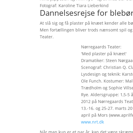
Fotograf: Karoline Tiara Lieberkind
Dannelsesrejse for bleb
At slå sig og få plaster på knæet kender alle b
Men fortællingen bliver trods nænsomt spil og m
Teater.
Nørregaards Teater:
'Med plaster på knæet'
Dramatiker: Steen Nørgaar
Scenograf: Christian Q. C
Lysdesign og teknik: Kars
Ole Funch. Kostumer: Male
Trædholm og Sophie Villse
Rye. Aldersgruppe: 1,5-5 
2012 på Nørregaards Teate
13.-16. og 25-27. marts 20
april på Mors (www.aprilfes
www.nrt.dk
Når man kun er et par år, kan det være skræmm