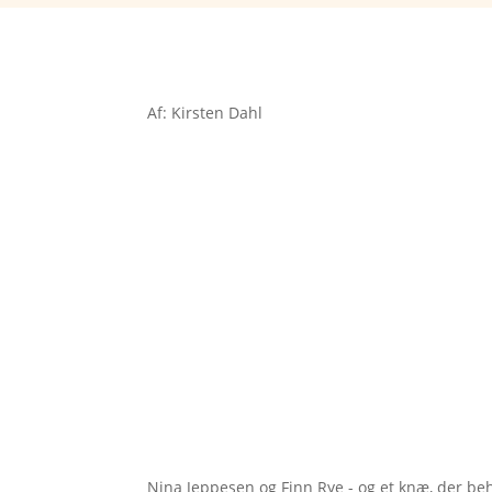
Af: Kirsten Dahl
Nina Jeppesen og Finn Rye - og et knæ, der beh