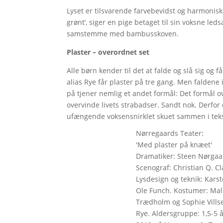
Lyset er tilsvarende farvebevidst og harmonisk 
grønt’, siger en pige betaget til sin voksne ledsa
samstemme med bambusskoven.
Plaster – overordnet set
Alle børn kender til det at falde og slå sig og f
alias Rye får plaster på tre gang. Men faldene i
på tjener nemlig et andet formål: Det formål 
overvinde livets strabadser. Sandt nok. Derfor 
ufængende voksensnirklet skuet sammen i teks
Nørregaards Teater:
'Med plaster på knæet'
Dramatiker: Steen Nørgaar
Scenograf: Christian Q. C
Lysdesign og teknik: Kars
Ole Funch. Kostumer: Male
Trædholm og Sophie Villse
Rye. Aldersgruppe: 1,5-5 