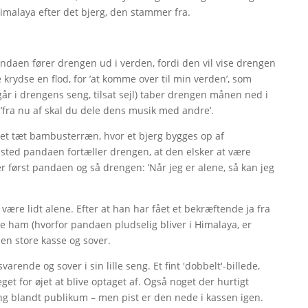
Himalaya efter det bjerg, den stammer fra.
ndaen fører drengen ud i verden, fordi den vil vise drengen
e krydse en flod, for ’at komme over til min verden’, som
år i drengens seng, tilsat sejl) taber drengen månen ned i
’fra nu af skal du dele dens musik med andre’.
l et tæt bambusterræn, hvor et bjerg bygges op af
 sted pandaen fortæller drengen, at den elsker at være
 først pandaen og så drengen: ’Når jeg er alene, så kan jeg
l være lidt alene. Efter at han har fået et bekræftende ja fra
 ham (hvorfor pandaen pludselig bliver i Himalaya, er
den store kasse og sover.
rende og sover i sin lille seng. Et fint 'dobbelt'-billede,
get for øjet at blive optaget af. Også noget der hurtigt
reng blandt publikum – men pist er den nede i kassen igen.