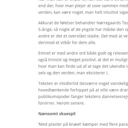
end der, hvor man plejer at sove sammen med 
verden, kan være noget, man helt intuitivt siger
Akkurat de følelser behandler Nørregaards Teate
5-årige, så nogle af de yngste har måske den op
andre er det et overstået stadie. Det med at 
derimod et vilkår for dem alle.
Emnet er med andre ord både godt og relevant. 
også trinvist og meget positivt, at det er mulig
hvor man kan finde ud af at tage det ukendte ind
selv og den verden, man eksisterer i.
Teksten er imidlertid desværre noget vanskeligt 
hovedtænkende forhippet på at ville være drama
publikumspoder fanger tekstens dannelsesrejsein
forvirrer. Herom senere.
Nænsomt skuespil
’Med plaster på knæet’ kæmper med flere parad