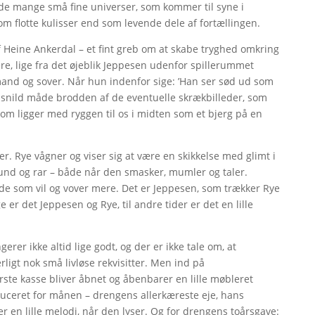
g de mange små fine universer, som kommer til syne i
m flotte kulisser end som levende dele af fortællingen.
f Heine Ankerdal – et fint greb om at skabe tryghed omkring
ere, lige fra det øjeblik Jeppesen udenfor spillerummet
r mand og sover. Når hun indenfor sige: ’Han ser sød ud som
 en snild måde brodden af de eventuelle skrækbilleder, som
om ligger med ryggen til os i midten som et bjerg på en
jer. Rye vågner og viser sig at være en skikkelse med glimt i
und og rar – både når den smasker, mumler og taler.
de som vil og vover mere. Det er Jeppesen, som trækker Rye
e er det Jeppesen og Rye, til andre tider er det en lille
rer ikke altid lige godt, og der er ikke tale om, at
ligt nok små livløse rekvisitter. Men ind på
ste kasse bliver åbnet og åbenbarer en lille møbleret
duceret for månen – drengens allerkæreste eje, hans
er en lille melodi, når den lyser. Og for drengens toårsgave: