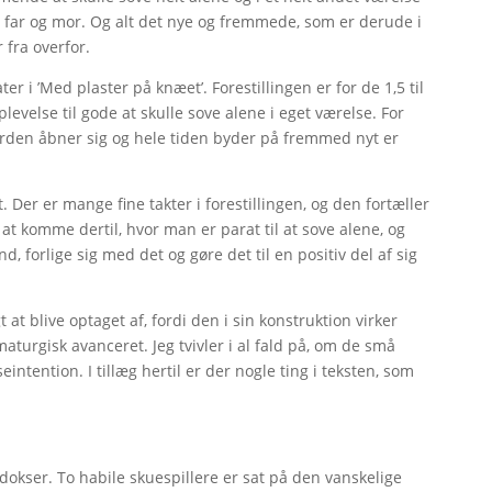
far og mor. Og alt det nye og fremmede, som er derude i
 fra overfor.
r i ’Med plaster på knæet’. Forestillingen er for de 1,5 til
levelse til gode at skulle sove alene i eget værelse. For
verden åbner sig og hele tiden byder på fremmed nyt er
Der er mange fine takter i forestillingen, og den fortæller
t at komme dertil, hvor man er parat til at sove alene, og
, forlige sig med det og gøre det til en positiv del af sig
at blive optaget af, fordi den i sin konstruktion virker
turgisk avanceret. Jeg tvivler i al fald på, om de små
tention. I tillæg hertil er der nogle ting i teksten, som
okser. To habile skuespillere er sat på den vanskelige