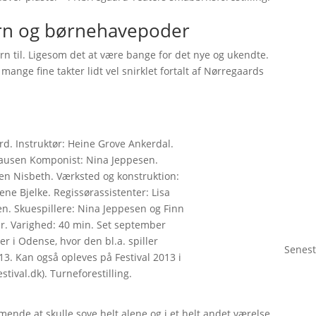
ørn og børnehavepoder
ørn til. Ligesom det at være bange for det nye og ukendte.
ange fine takter lidt vel snirklet fortalt af Nørregaards
d. Instruktør: Heine Grove Ankerdal.
lausen Komponist: Nina Jeppesen.
ten Nisbeth. Værksted og konstruktion:
ne Bjelke. Regissørassistenter: Lisa
n. Skuespillere: Nina Jeppesen og Finn
år. Varighed: 40 min. Set september
r i Odense, hvor den bl.a. spiller
Senest
13. Kan også opleves på Festival 2013 i
tival.dk). Turneforestilling.
ende at skulle sove helt alene og i et helt andet værelse