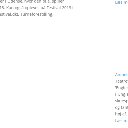
r i Odense, hvor den bl.a. spiller
Læs m
13. Kan også opleves på Festival 2013 i
tival.dk). Turneforestilling.
Anmel
Teatre
'
Engle
I 'Eng
skuesp
og fan
høj af.
Læs m