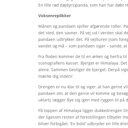
En lille rød (tøjdyrs)panda, som han har døbt 
Voksenreplikker
Månen og pandaen spiller afgørende roller. Pa
det sted, den savner. På vej ud i verden skal d
pandaen udtrykker det. På sejlturen (som foreg
vandet og må – som pandaen siger – sande, at 
Fra floden kommer de til en ørken og herfra ti
scenografiens kasser. Bjerget er Himalaya. Det
alene. Sammen bestiger de bjerget. Derpå siger
mærke dig indeni’.
Drengen er nu klar til og siger, at han gerne vi
pandaen om, at den gerne vil komme og besøge
uklart), lægger Rye sig igen med ryggen til på 
På toppen af Himalaya ligger dukkedrengen tilsva
der ligesom resten af forestillingen tilbyder me
bliver forbigået. ’En bold’ udbryder en lille d