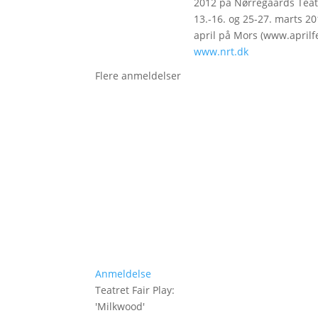
2012 på Nørregaards Teate
13.-16. og 25-27. marts 20
april på Mors (www.aprilfes
www.nrt.dk
Flere anmeldelser
Anmeldelse
Teatret Fair Play
:
'
Milkwood
'