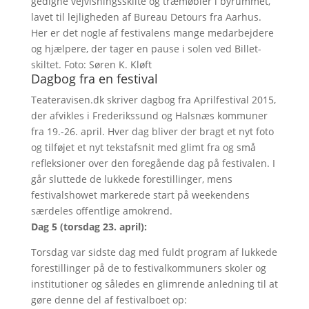
gedigne vejvisningsskilte og træmøbler i byrummet,
lavet til lejligheden af Bureau Detours fra Aarhus.
Her er det nogle af festivalens mange medarbejdere
og hjælpere, der tager en pause i solen ved Billet-
skiltet. Foto: Søren K. Kløft
Dagbog fra en festival
Teateravisen.dk skriver dagbog fra Aprilfestival 2015,
der afvikles i Frederikssund og Halsnæs kommuner
fra 19.-26. april. Hver dag bliver der bragt et nyt foto
og tilføjet et nyt tekstafsnit med glimt fra og små
refleksioner over den foregående dag på festivalen. I
går sluttede de lukkede forestillinger, mens
festivalshowet markerede start på weekendens
særdeles offentlige amokrend.
Dag 5 (torsdag 23. april):
Torsdag var sidste dag med fuldt program af lukkede
forestillinger på de to festivalkommuners skoler og
institutioner og således en glimrende anledning til at
gøre denne del af festivalboet op: