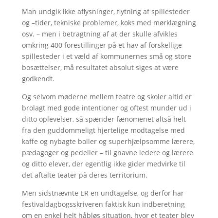
Man undgik ikke aflysninger, flytning af spillesteder
og –tider, tekniske problemer, koks med mørklægning
osv. – men i betragtning af at der skulle afvikles
omkring 400 forestillinger på et hav af forskellige
spillesteder i et væld af kommunernes små og store
bosættelser, må resultatet absolut siges at være
godkendt.
Og selvom møderne mellem teatre og skoler altid er
brolagt med gode intentioner og oftest munder ud i
ditto oplevelser, så spænder fænomenet altså helt
fra den guddommeligt hjertelige modtagelse med
kaffe og nybagte boller og superhjælpsomme lærere,
pædagoger og pedeller – til gnavne ledere og lærere
og ditto elever, der egentlig ikke gider medvirke til
det aftalte teater på deres territorium.
Men sidstnævnte ER en undtagelse, og derfor har
festivaldagbogsskriveren faktisk kun indberetning
om en enkel helt håbløs situation, hvor et teater blev