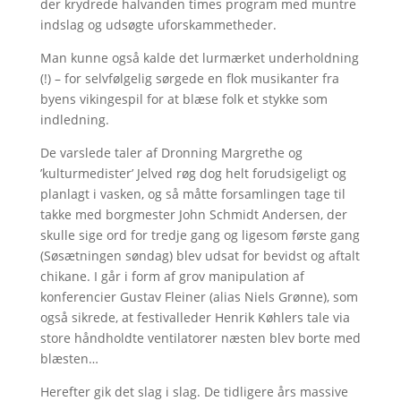
der krydrede halvanden times program med muntre
indslag og udsøgte uforskammetheder.
Man kunne også kalde det lurmærket underholdning
(!) – for selvfølgelig sørgede en flok musikanter fra
byens vikingespil for at blæse folk et stykke som
indledning.
De varslede taler af Dronning Margrethe og
’kulturmedister’ Jelved røg dog helt forudsigeligt og
planlagt i vasken, og så måtte forsamlingen tage til
takke med borgmester John Schmidt Andersen, der
skulle sige ord for tredje gang og ligesom første gang
(Søsætningen søndag) blev udsat for bevidst og aftalt
chikane. I går i form af grov manipulation af
konferencier Gustav Fleiner (alias Niels Grønne), som
også sikrede, at festivalleder Henrik Køhlers tale via
store håndholdte ventilatorer næsten blev borte med
blæsten…
Herefter gik det slag i slag. De tidligere års massive