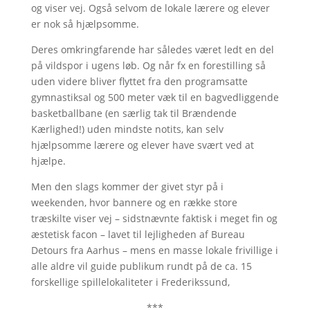
og viser vej. Også selvom de lokale lærere og elever
er nok så hjælpsomme.
Deres omkringfarende har således været ledt en del
på vildspor i ugens løb. Og når fx en forestilling så
uden videre bliver flyttet fra den programsatte
gymnastiksal og 500 meter væk til en bagvedliggende
basketballbane (en særlig tak til Brændende
Kærlighed!) uden mindste notits, kan selv
hjælpsomme lærere og elever have svært ved at
hjælpe.
Men den slags kommer der givet styr på i
weekenden, hvor bannere og en række store
træskilte viser vej – sidstnævnte faktisk i meget fin og
æstetisk facon – lavet til lejligheden af Bureau
Detours fra Aarhus – mens en masse lokale frivillige i
alle aldre vil guide publikum rundt på de ca. 15
forskellige spillelokaliteter i Frederikssund,
***