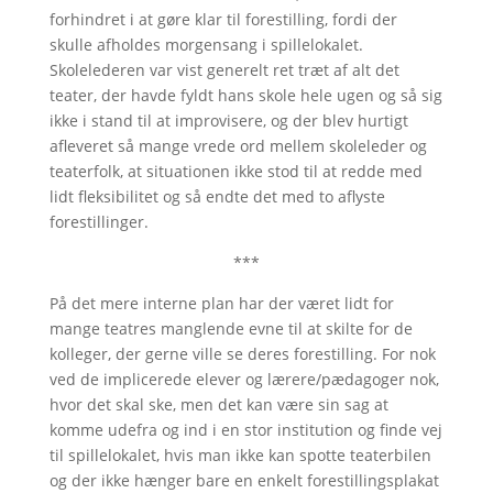
forhindret i at gøre klar til forestilling, fordi der
skulle afholdes morgensang i spillelokalet.
Skolelederen var vist generelt ret træt af alt det
teater, der havde fyldt hans skole hele ugen og så sig
ikke i stand til at improvisere, og der blev hurtigt
afleveret så mange vrede ord mellem skoleleder og
teaterfolk, at situationen ikke stod til at redde med
lidt fleksibilitet og så endte det med to aflyste
forestillinger.
***
På det mere interne plan har der været lidt for
mange teatres manglende evne til at skilte for de
kolleger, der gerne ville se deres forestilling. For nok
ved de implicerede elever og lærere/pædagoger nok,
hvor det skal ske, men det kan være sin sag at
komme udefra og ind i en stor institution og finde vej
til spillelokalet, hvis man ikke kan spotte teaterbilen
og der ikke hænger bare en enkelt forestillingsplakat