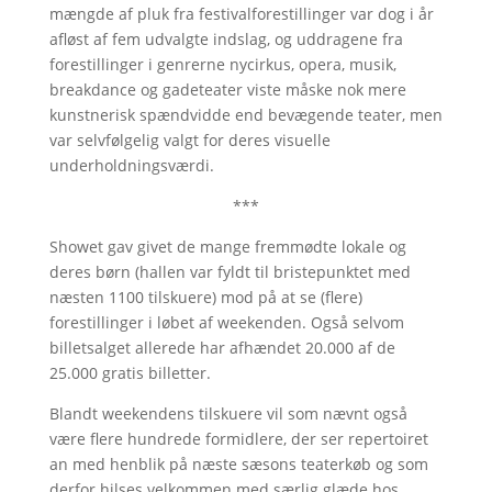
mængde af pluk fra festivalforestillinger var dog i år
afløst af fem udvalgte indslag, og uddragene fra
forestillinger i genrerne nycirkus, opera, musik,
breakdance og gadeteater viste måske nok mere
kunstnerisk spændvidde end bevægende teater, men
var selvfølgelig valgt for deres visuelle
underholdningsværdi.
***
Showet gav givet de mange fremmødte lokale og
deres børn (hallen var fyldt til bristepunktet med
næsten 1100 tilskuere) mod på at se (flere)
forestillinger i løbet af weekenden. Også selvom
billetsalget allerede har afhændet 20.000 af de
25.000 gratis billetter.
Blandt weekendens tilskuere vil som nævnt også
være flere hundrede formidlere, der ser repertoiret
an med henblik på næste sæsons teaterkøb og som
derfor hilses velkommen med særlig glæde hos