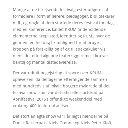
Mange af de tilrejsende festivalgæster udgøres af
formidlere i form af lærere, pædagoger, bibliotekarer
m.fl., og nogle af dem startede deres festival torsdag
med en konference, kaldet KRUM (indeholdende
elementerne Krop, sted, identitet og RUM), hvor de
gennem en hel dag fik mulighed for at bruge
kroppen på forskellig og af og til spektakulær vis,
mens det efterfølgende teaterkiggeri mest kræver
bentøj og mental tilstedeværelse.
Der var udtalt begejstring at spore over KRUM-
oplevelsen, da deltagerne efterfølgende sammen
med hundredvis af lokale borgere myldrede til det
festivalshow, som var det officielle startskud på
Aprilfestival 2015’s offentlige weekenddel med
omkring 400 teateropførelser.
Det stort anlagte show var i år lagt i hænderne på
Dansk Rakkerpaks Niels Grønne og Niels Peter Kløft,