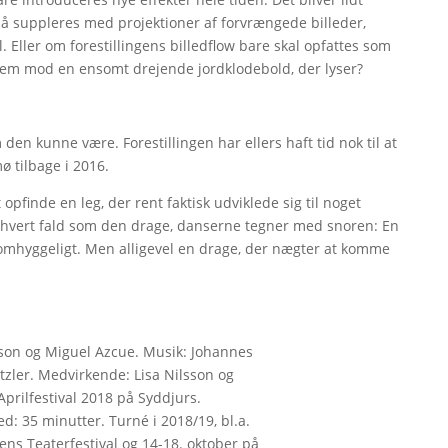
å suppleres med projektioner af forvrængede billeder,
il. Eller om forestillingens billedflow bare skal opfattes som
m mod en ensomt drejende jordklodebold, der lyser?
 den kunne være. Forestillingen har ellers haft tid nok til at
ø tilbage i 2016.
opfinde en leg, der rent faktisk udviklede sig til noget
n i hvert fald som den drage, danserne tegner med snoren: En
 omhyggeligt. Men alligevel en drage, der nægter at komme
sson og Miguel Azcue. Musik: Johannes
zler. Medvirkende: Lisa Nilsson og
Aprilfestival 2018 på Syddjurs.
d: 35 minutter. Turné i 2018/19, bl.a.
ns Teaterfestival og 14-18. oktober på