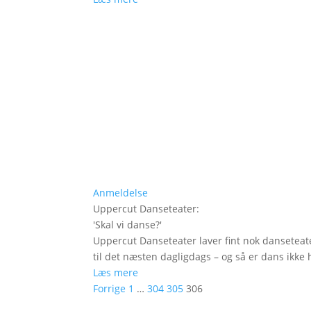
Anmeldelse
Uppercut Danseteater
:
'
Skal vi danse?
'
Uppercut Danseteater laver fint nok danseteat
til det næsten dagligdags – og så er dans ikke h
Læs mere
Forrige
1
…
304
305
306