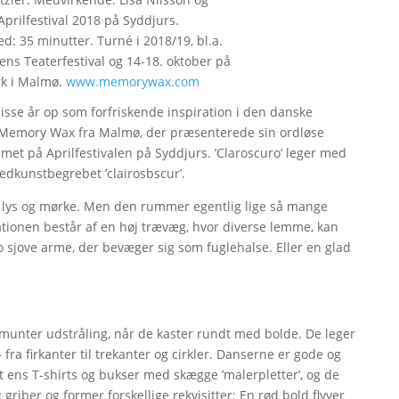
Aprilfestival 2018 på Syddjurs.
d: 35 minutter. Turné i 2018/19, bl.a.
ns Teaterfestival og 14-18. oktober på
rk i Malmø.
www.memorywax.com
disse år op som forfriskende inspiration i den danske
 Memory Wax fra Malmø, der præsenterede sin ordløse
mmet på Aprilfestivalen på Syddjurs. ’Claroscuro’ leger med
ledkunstbegrebet ’clairosbscur’.
de lys og mørke. Men den rummer egentlig lige så mange
ationen består af en høj trævæg, hvor diverse lemme, kan
o sjove arme, der bevæger sig som fuglehalse. Eller en glad
 munter udstråling, når de kaster rundt med bolde. De leger
ra firkanter til trekanter og cirkler. Danserne er gode og
t ens T-shirts og bukser med skægge ’malerpletter’, og de
riber og former forskellige rekvisitter: En rød bold flyver