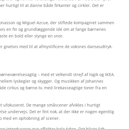
 hurtigt til at danne både firkanter og cirkler. Det er
a Jonasson og Miguel Azcue, der stiftede kompagniet sammen
ligvis en fin og grundlæggende idé om at fange børnenes
te en bold eller slynge en snor.
r givetvis med til at afmystificere de voksnes danseudtryk.
børneværelsesagtig – med et velkendt strejf af logik og IKEA.
mellem lyskegler og skygger. Og musikken af Johannes
de cirkus og børne-tv, med lirekasseagtige toner fra en
et ufokuseret. De mange småscener afvikles i hurtigt
se undervejs. Det er fint nok, at der ikke er nogen egentlig
ndo med en ophobning af scener.
e introduceres nye effekter hele tiden. Det bliver lidt