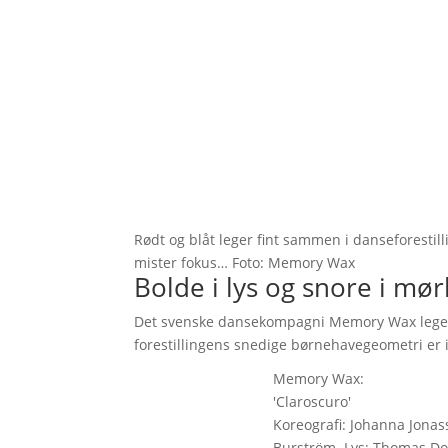
Rødt og blåt leger fint sammen i danseforestill
mister fokus… Foto: Memory Wax
Bolde i lys og snore i mø
Det svenske dansekompagni Memory Wax leger 
forestillingens snedige børnehavegeometri e
Memory Wax:
'Claroscuro'
Koreografi: Johanna Jona
Burström. Lys: Thomas Dot