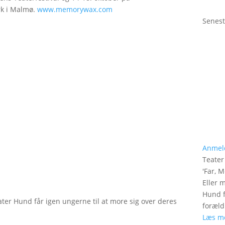
rk i Malmø.
www.memorywax.com
Senest
Anmel
Teate
'
Far, M
Eller 
Hund f
ater Hund får igen ungerne til at more sig over deres
foræld
Læs m