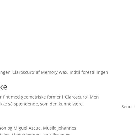
ingen ’Claroscuro’ af Memory Wax. Indtil forestillingen
rke
fint med geometriske former i ’Claroscuro’. Men
r ikke så spændende, som den kunne være.
Senest
sson og Miguel Azcue. Musik: Johannes
zler. Medvirkende: Lisa Nilsson og