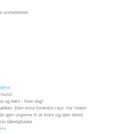
e anmeldelser
delse
r Hund
:
or og Børn - hver dag!
'
mælken. Eller mine forældre i bur. For Teater
år igen ungerne til at more sig over deres
res tåbeligheder
ere