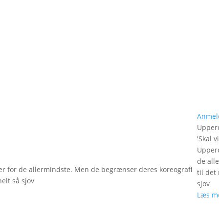
Anmel
Upperc
'
Skal v
Upperc
de all
er for de allermindste. Men de begrænser deres koreografi
til de
elt så sjov
sjov
Læs m