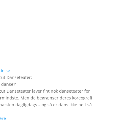
delse
ut Danseteater
:
i danse?
'
ut Danseteater laver fint nok danseteater for
ermindste. Men de begrænser deres koreografi
t næsten dagligdags – og så er dans ikke helt så
ere