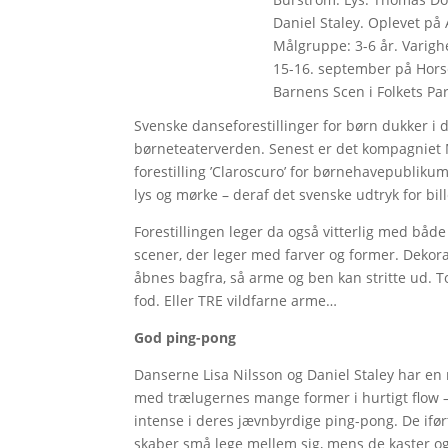
Daniel Staley. Oplevet på 
Målgruppe: 3-6 år. Varighe
15-16. september på Horse
Barnens Scen i Folkets Pa
Svenske danseforestillinger for børn dukker i 
børneteaterverden. Senest er det kompagniet
forestilling ’Claroscuro’ for børnehavepubliku
lys og mørke – deraf det svenske udtryk for bil
Forestillingen leger da også vitterlig med bå
scener, der leger med farver og former. Dekor
åbnes bagfra, så arme og ben kan stritte ud. T
fod. Eller TRE vildfarne arme…
God ping-pong
Danserne Lisa Nilsson og Daniel Staley har en
med trælugernes mange former i hurtigt flow – f
intense i deres jævnbyrdige ping-pong. De ifør
skaber små lege mellem sig, mens de kaster og g