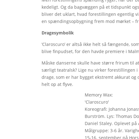
kedeligt. Og da bagvæggen på et tidspunkt ogs
bliver det uklart, hvad forestillingen egentlig v
en spændingsopbygning frem mod mørket – fre
Dragesymbolik
’Claroscuro’ er altså ikke helt så fængende, som
blive finpudset, for den havde premiere i Malm
Måske danserne skulle have større frirum til at 
særligt teatralsk? Lige nu virker forestillinge
drage, som er har bygget ekstremt akkurat og
helt op at flyve.
Memory Wax:
'Claroscuro'
Koreografi: Johanna Jona
Burström. Lys: Thomas Dot
Daniel Staley. Oplevet på 
Målgruppe: 3-6 år. Varighe
15-16. september på Horse