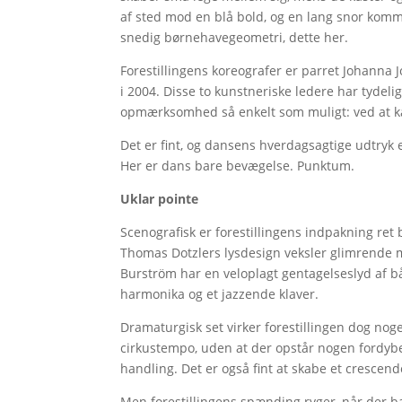
af sted mod en blå bold, og en lang snor kommer
snedig børnehavegeometri, dette her.
Forestillingens koreografer er parret Johann
i 2004. Disse to kunstneriske ledere har tyde
opmærksomhed så enkelt som muligt: ved at kas
Det er fint, og dansens hverdagsagtige udtryk e
Her er dans bare bevægelse. Punktum.
Uklar pointe
Scenografisk er forestillingens indpakning ret 
Thomas Dotzlers lysdesign veksler glimrende 
Burström har en veloplagt gentagelseslyd af bå
harmonika og et jazzende klaver.
Dramaturgisk set virker forestillingen dog nog
cirkustempo, uden at der opstår nogen fordybel
handling. Det er også fint at skabe et cresce
Men forestillingens spænding ryger, når der bar