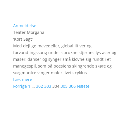
Anmeldelse
Teater Morgana
:
'
Kort Sagt
'
Med dejlige mavedeller, global iltiver og
forvandlingssang under sprukne stjernes lys aser og
maser, danser og synger små klovne sig rundt i et
manegespil, som på poesiens skingrende skøre og
sørgmuntre vinger maler livets cyklus.
Læs mere
Forrige
1
…
302
303
304
305
306
Næste