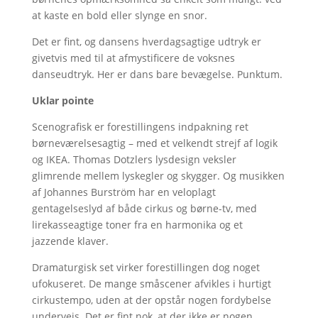
at kaste en bold eller slynge en snor.
Det er fint, og dansens hverdagsagtige udtryk er
givetvis med til at afmystificere de voksnes
danseudtryk. Her er dans bare bevægelse. Punktum.
Uklar pointe
Scenografisk er forestillingens indpakning ret
børneværelsesagtig – med et velkendt strejf af logik
og IKEA. Thomas Dotzlers lysdesign veksler
glimrende mellem lyskegler og skygger. Og musikken
af Johannes Burström har en veloplagt
gentagelseslyd af både cirkus og børne-tv, med
lirekasseagtige toner fra en harmonika og et
jazzende klaver.
Dramaturgisk set virker forestillingen dog noget
ufokuseret. De mange småscener afvikles i hurtigt
cirkustempo, uden at der opstår nogen fordybelse
undervejs. Det er fint nok, at der ikke er nogen