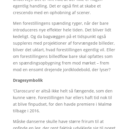
egentlig handling. Det er også fint at skabe et
crescendo med en ophobning af scener.
Men forestillingens spænding ryger, når der bare
introduceres nye effekter hele tiden. Det bliver lidt
kedeligt. Og da bagvæggen på et tidspunkt også
suppleres med projektioner af forvrængede billeder,
bliver det uklart, hvad forestillingen egentlig vil. Eller
om forestillingens billedflow bare skal opfattes som
en spændingsopbygning frem mod mørket – frem
mod en ensomt drejende jordklodebold, der lyser?
Dragesymbolik
’Claroscuro’ er altså ikke helt så fængende, som den
kunne være. Forestillingen har ellers haft tid nok til
at blive finpudset, for den havde premiere i Malmø
tilbage i 2016.
Måske danserne skulle have større frirum til at
opfinde en leg, der rent faktisk udviklede sig til noget