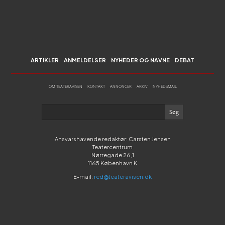
ARTIKLER
ANMELDELSER
NYHEDER OG NAVNE
DEBAT
OM TEATERAVISEN
KONTAKT
ANNONCER
ARKIV
NYHEDSMAIL
Ansvarshavende redaktør: Carsten Jensen
Teatercentrum
Nørregade 26,1
1165 København K
E-mail:
red@teateravisen.dk