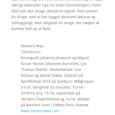
særligt teatralsk? Lige nu virker forestillingen i hvert
fald som den drage, danserne tegner med snoren:
En drage, som er har bygget ekstremt akkurat og
omhyggeligt. Men alligevel en drage, der nægter at
komme helt op at flyve.
Memory Wax:
'Claroscuro'
Koreografi: Johanna Jonasson og Miguel
Azcue. Musik: Johannes Burström. Lys:
Thomas Dotzler. Medvirkende: Lisa
Nilsson og Daniel Staley. Oplevet på
Aprilfestival 2018 på Syddjurs. Målgruppe:
3-6 år. Varighed: 35 minutter. Turné i
2018/19, bl.a. 15-16. september på
Horsens Teaterfestival og 14-18. oktober
på Barnens Scen i Folkets Park i Malmø.
www.memorywax.com