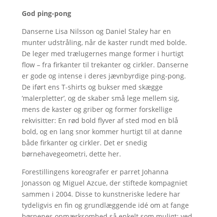
God ping-pong
Danserne Lisa Nilsson og Daniel Staley har en
munter udstråling, når de kaster rundt med bolde.
De leger med trælugernes mange former i hurtigt
flow – fra firkanter til trekanter og cirkler. Danserne
er gode og intense i deres jævnbyrdige ping-pong.
De iført ens T-shirts og bukser med skægge
’malerpletter’, og de skaber små lege mellem sig,
mens de kaster og griber og former forskellige
rekvisitter: En rød bold flyver af sted mod en blå
bold, og en lang snor kommer hurtigt til at danne
både firkanter og cirkler. Det er snedig
børnehavegeometri, dette her.
Forestillingens koreografer er parret Johanna
Jonasson og Miguel Azcue, der stiftede kompagniet
sammen i 2004. Disse to kunstneriske ledere har
tydeligvis en fin og grundlæggende idé om at fange
børnenes opmærksomhed så enkelt som muligt: ved