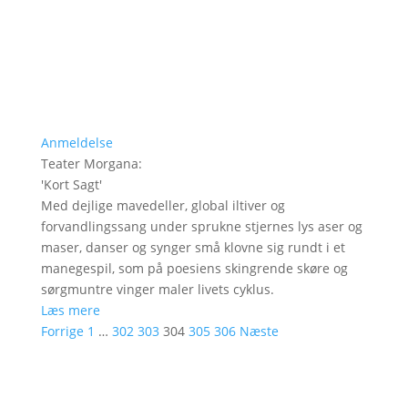
Anmeldelse
Teater Morgana
:
'
Kort Sagt
'
Med dejlige mavedeller, global iltiver og
forvandlingssang under sprukne stjernes lys aser og
maser, danser og synger små klovne sig rundt i et
manegespil, som på poesiens skingrende skøre og
sørgmuntre vinger maler livets cyklus.
Læs mere
Forrige
1
…
302
303
304
305
306
Næste