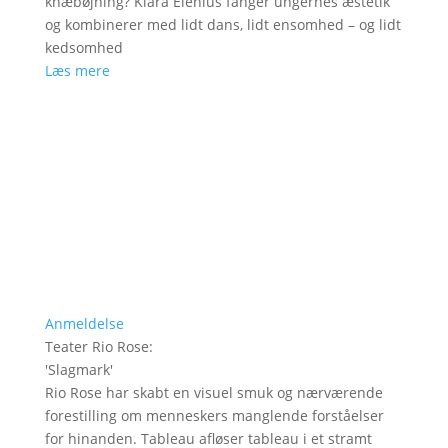
knæbøjning? Klara Elenius fanger ungernes æstetik
og kombinerer med lidt dans, lidt ensomhed – og lidt
kedsomhed
Læs mere
Anmeldelse
Teater Rio Rose
:
'
Slagmark
'
Rio Rose har skabt en visuel smuk og nærværende
forestilling om menneskers manglende forståelser
for hinanden. Tableau afløser tableau i et stramt