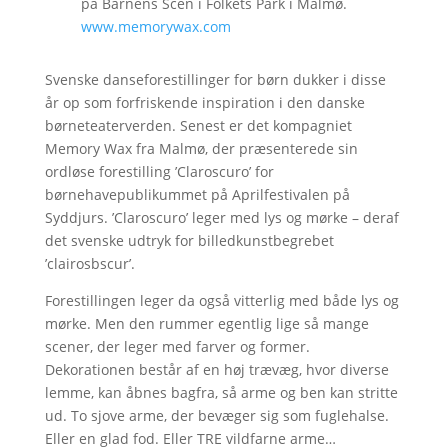
på Barnens Scen i Folkets Park i Malmø.
www.memorywax.com
Svenske danseforestillinger for børn dukker i disse
år op som forfriskende inspiration i den danske
børneteaterverden. Senest er det kompagniet
Memory Wax fra Malmø, der præsenterede sin
ordløse forestilling ’Claroscuro’ for
børnehavepublikummet på Aprilfestivalen på
Syddjurs. ’Claroscuro’ leger med lys og mørke – deraf
det svenske udtryk for billedkunstbegrebet
’clairosbscur’.
Forestillingen leger da også vitterlig med både lys og
mørke. Men den rummer egentlig lige så mange
scener, der leger med farver og former.
Dekorationen består af en høj trævæg, hvor diverse
lemme, kan åbnes bagfra, så arme og ben kan stritte
ud. To sjove arme, der bevæger sig som fuglehalse.
Eller en glad fod. Eller TRE vildfarne arme…