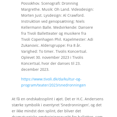
Possokhov. Scenografi: Dronning
Margrethe. Musik: Oh Land. Videodesign:
Morten Just. Lysdesign: Al Crawford.
Instruktion ved genopsætning: Niels
Kellermann Balle. Medvirkende: Dansere
fra Tivoli Balletteater og musikere fra
Tivoli Copenhagen Phil. Kapelmester: Adi
Zukanovic. Aldersgruppe: Fra 8 år.
Varighed: To timer. Tivolis Koncertsal.
Oplevet 30. november 2023 i Tivolis
Koncertsal, hvor der danses til 23.
december 2023.
https://www.tivoli.dk/da/kultur-og-
program/teater/2023/snedronningen
At få en ondskabssplint i øjet. Det er H.C. Andersens
stærke symbolik i eventyret ’Snedronningen’, og det
er ikke mindst den splint, der bliver det
dramaturgiske omdrejningspunkt for balletten, som