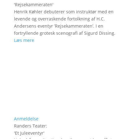
'
Rejsekammeraten
'
Henrik Køhler debuterer som instruktør med en
levende og overraskende fortolkning af H.C.
Andersens eventyr ’Rejsekammeraten’. I en
fortryllende grotesk scenografi af Sigurd Dissing.
Læs mere
Anmeldelse
Randers Teater
:
'
Et Juleeventyr
'