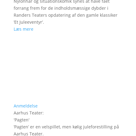
Nylonhår og situationskomik synes at have fået
forrang frem for de indholdsmæssige dybder i
Randers Teaters opdatering af den gamle klassiker
’Et Juleeventyr’.
Læs mere
Anmeldelse
Aarhus Teater
:
'
Pagten
'
’Pagten’ er en velspillet, men kølig juleforestilling på
Aarhus Teater.