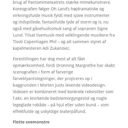
brug af Pantomimeteatrets stærke mimekunstnere.
Koreografien følger Oh Land’s højdramatiske og
virkningsfulde musik fyldt med sjove instrumenter
og indspillede, fantasifulde lyde af storm og is, nu
også med gåsehudssmuk sang af sopranen Signe
Lund. Tilsat livemusik med velklingende musikere fra
Tivoli Copenhagen Phil – og alt sammen styret af
kapelmesteren Adi Zukanovic.
Forestillingen har dog mest af alt fået
opmærksomhed, fordi Dronning Margrethe har skabt
scenografien i form af farverige
farveblyantstegninger, der projiceres op i
baggrunden i Morten Justs levende videodesign.
Videoen er kombineret med konkrete rekvisitter som
f.eks. en knirkende bedstemorgyngestol og nogle
legeglade robåde – på hjul eller uden bund – som
effektfulde og uskyldige teaterpåfund.
Flotte snemonstre