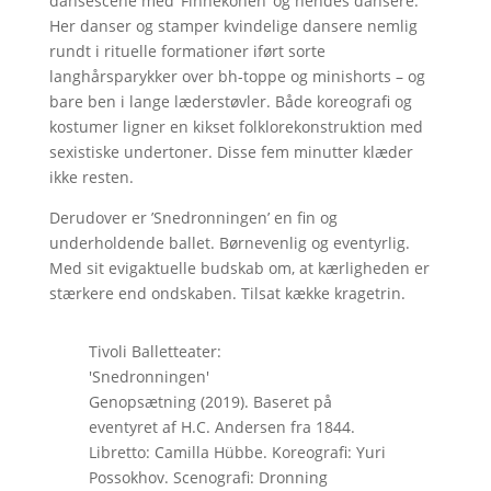
dansescene med ’Finnekonen’ og hendes dansere.
Her danser og stamper kvindelige dansere nemlig
rundt i rituelle formationer iført sorte
langhårsparykker over bh-toppe og minishorts – og
bare ben i lange læderstøvler. Både koreografi og
kostumer ligner en kikset folklorekonstruktion med
sexistiske undertoner. Disse fem minutter klæder
ikke resten.
Derudover er ’Snedronningen’ en fin og
underholdende ballet. Børnevenlig og eventyrlig.
Med sit evigaktuelle budskab om, at kærligheden er
stærkere end ondskaben. Tilsat kække kragetrin.
Tivoli Balletteater:
'Snedronningen'
Genopsætning (2019). Baseret på
eventyret af H.C. Andersen fra 1844.
Libretto: Camilla Hübbe. Koreografi: Yuri
Possokhov. Scenografi: Dronning