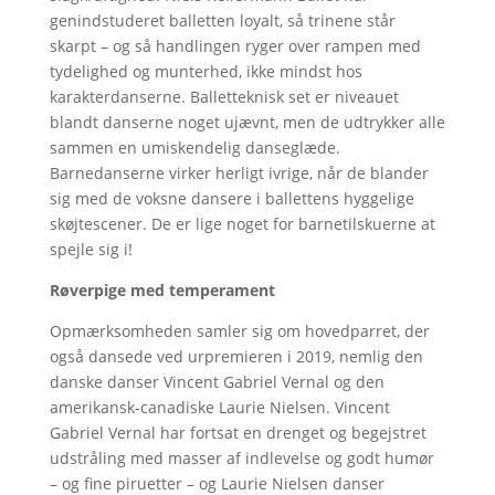
genindstuderet balletten loyalt, så trinene står
skarpt – og så handlingen ryger over rampen med
tydelighed og munterhed, ikke mindst hos
karakterdanserne. Balletteknisk set er niveauet
blandt danserne noget ujævnt, men de udtrykker alle
sammen en umiskendelig danseglæde.
Barnedanserne virker herligt ivrige, når de blander
sig med de voksne dansere i ballettens hyggelige
skøjtescener. De er lige noget for barnetilskuerne at
spejle sig i!
Røverpige med temperament
Opmærksomheden samler sig om hovedparret, der
også dansede ved urpremieren i 2019, nemlig den
danske danser Vincent Gabriel Vernal og den
amerikansk-canadiske Laurie Nielsen. Vincent
Gabriel Vernal har fortsat en drenget og begejstret
udstråling med masser af indlevelse og godt humør
– og fine piruetter – og Laurie Nielsen danser