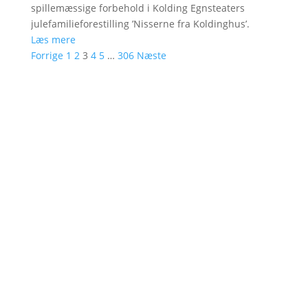
spillemæssige forbehold i Kolding Egnsteaters
julefamilieforestilling ’Nisserne fra Koldinghus’.
Læs mere
Forrige
1
2
3
4
5
…
306
Næste