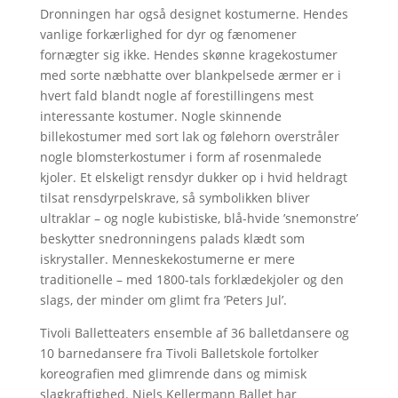
Dronningen har også designet kostumerne. Hendes
vanlige forkærlighed for dyr og fænomener
fornægter sig ikke. Hendes skønne kragekostumer
med sorte næbhatte over blankpelsede ærmer er i
hvert fald blandt nogle af forestillingens mest
interessante kostumer. Nogle skinnende
billekostumer med sort lak og følehorn overstråler
nogle blomsterkostumer i form af rosenmalede
kjoler. Et elskeligt rensdyr dukker op i hvid heldragt
tilsat rensdyrpelskrave, så symbolikken bliver
ultraklar – og nogle kubistiske, blå-hvide ’snemonstre’
beskytter snedronningens palads klædt som
iskrystaller. Menneskekostumerne er mere
traditionelle – med 1800-tals forklædekjoler og den
slags, der minder om glimt fra ’Peters Jul’.
Tivoli Balletteaters ensemble af 36 balletdansere og
10 barnedansere fra Tivoli Balletskole fortolker
koreografien med glimrende dans og mimisk
slagkraftighed. Niels Kellermann Ballet har