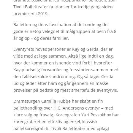
Tivoli Balletteater nu danser for tredje gang siden
premieren i 2019.
Balletten og dens fascination af det onde og det
gode er netop velegnet til målgruppen af børn fra 8
år og op – og deres familier.
Eventyrets hovedpersoner er Kay og Gerda, der er
vilde med at lege sammen. Altså lige indtil en dag,
hvor der kommer en isnende vind forbi, hvorefter
Kay pludselig forvandles og forsvinder sammen med
den følelseskolde snedronning. Og så tager Gerda
ud og leder efter ham og går gennem en masse
prøvelser på bedste og mest smertefulde eventyrvis.
Dramaturgen Camilla Hübbe har skabt en fin
ballethandling over H.C. Andersens eventyr – med
klare valg og fravalg. Koreografen Yuri Possokhov har
koreograferet en effektiv og enkel, klassisk
balletkoreografi til Tivoli Balletteater med oplagt