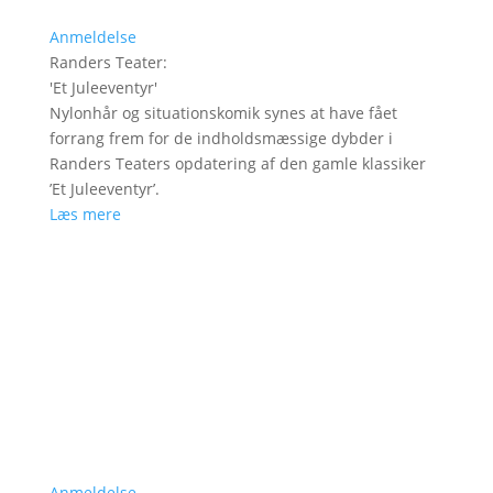
Anmeldelse
Randers Teater
:
'
Et Juleeventyr
'
Nylonhår og situationskomik synes at have fået
forrang frem for de indholdsmæssige dybder i
Randers Teaters opdatering af den gamle klassiker
’Et Juleeventyr’.
Læs mere
Anmeldelse