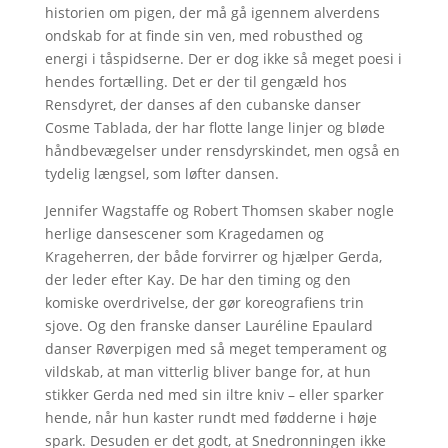
historien om pigen, der må gå igennem alverdens
ondskab for at finde sin ven, med robusthed og
energi i tåspidserne. Der er dog ikke så meget poesi i
hendes fortælling. Det er der til gengæld hos
Rensdyret, der danses af den cubanske danser
Cosme Tablada, der har flotte lange linjer og bløde
håndbevægelser under rensdyrskindet, men også en
tydelig længsel, som løfter dansen.
Jennifer Wagstaffe og Robert Thomsen skaber nogle
herlige dansescener som Kragedamen og
Krageherren, der både forvirrer og hjælper Gerda,
der leder efter Kay. De har den timing og den
komiske overdrivelse, der gør koreografiens trin
sjove. Og den franske danser Lauréline Epaulard
danser Røverpigen med så meget temperament og
vildskab, at man vitterlig bliver bange for, at hun
stikker Gerda ned med sin iltre kniv – eller sparker
hende, når hun kaster rundt med fødderne i høje
spark. Desuden er det godt, at Snedronningen ikke