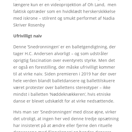
længere kun er en videoprojektion af Oh Land, men
faktisk optræder som en hvidklædt herskerskikkelse
med iskrone – stilrent og smukt performet af Nadia
Skriver Rosenby
Ufrivilligt naiv
Denne ’Snedronningen’ er en balletgendigtning, der
tager H.C. Andersen alvorligt – og som udstråler
oprigtig fascination over eventyrets styrke. Men det
er også en forestilling, der måske ufrivilligt kommer
til at virke naiv. Siden premieren i 2019 har der over
hele verden blandt balletdansere og ballettilskuere
været protester over ballettens stereotyper – ikke
mindst i balletten ’Nøddeknækkeren’, hvis etniske
danse er blevet udskældt for at virke nedsættende.
Hvis man ser ’Snedronningen’ med disse øjne, virker
det utroligt, at ingen her ved denne tredje opsætning
har insisteret på at ændre eller fjerne den rituelle