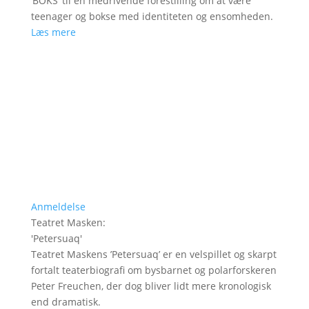
’BOKS’ til en medrivende forestilling om at være
teenager og bokse med identiteten og ensomheden.
Læs mere
Anmeldelse
Teatret Masken
:
'
Petersuaq
'
Teatret Maskens ’Petersuaq’ er en velspillet og skarpt
fortalt teaterbiografi om bysbarnet og polarforskeren
Peter Freuchen, der dog bliver lidt mere kronologisk
end dramatisk.