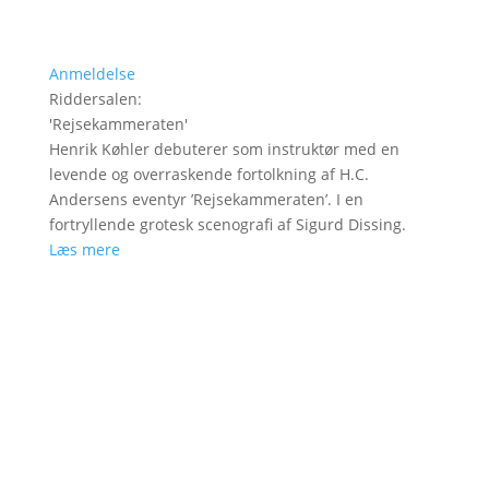
Anmeldelse
Riddersalen
:
'
Rejsekammeraten
'
Henrik Køhler debuterer som instruktør med en
levende og overraskende fortolkning af H.C.
Andersens eventyr ’Rejsekammeraten’. I en
fortryllende grotesk scenografi af Sigurd Dissing.
Læs mere