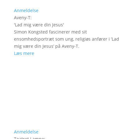
Anmeldelse
Aveny-T
:
'
Lad mig være din Jesus
'
Simon Kongsted fascinerer med sit
ensomhedsportræt som ung, religiøs anfører i ’Lad
mig være din Jesus’ på Aveny-T.
Læs mere
Anmeldelse
Teatret Lampe
: