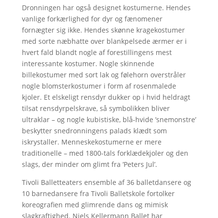
Dronningen har også designet kostumerne. Hendes
vanlige forkærlighed for dyr og fænomener
fornægter sig ikke. Hendes skønne kragekostumer
med sorte næbhatte over blankpelsede ærmer er i
hvert fald blandt nogle af forestillingens mest
interessante kostumer. Nogle skinnende
billekostumer med sort lak og følehorn overstråler
nogle blomsterkostumer i form af rosenmalede
kjoler. Et elskeligt rensdyr dukker op i hvid heldragt
tilsat rensdyrpelskrave, så symbolikken bliver
ultraklar – og nogle kubistiske, blå-hvide ’snemonstre’
beskytter snedronningens palads klædt som
iskrystaller. Menneskekostumerne er mere
traditionelle – med 1800-tals forklædekjoler og den
slags, der minder om glimt fra ’Peters Jul’.
Tivoli Balletteaters ensemble af 36 balletdansere og
10 barnedansere fra Tivoli Balletskole fortolker
koreografien med glimrende dans og mimisk
slagkraftighed. Niels Kellermann Ballet har