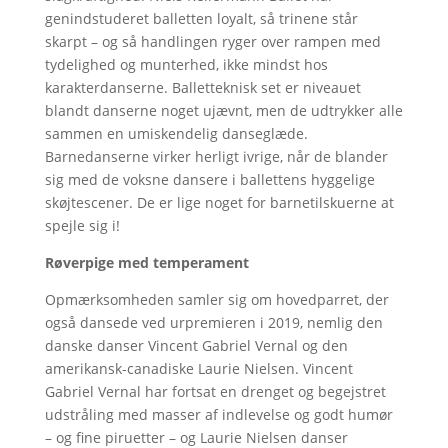
genindstuderet balletten loyalt, så trinene står
skarpt – og så handlingen ryger over rampen med
tydelighed og munterhed, ikke mindst hos
karakterdanserne. Balletteknisk set er niveauet
blandt danserne noget ujævnt, men de udtrykker alle
sammen en umiskendelig danseglæde.
Barnedanserne virker herligt ivrige, når de blander
sig med de voksne dansere i ballettens hyggelige
skøjtescener. De er lige noget for barnetilskuerne at
spejle sig i!
Røverpige med temperament
Opmærksomheden samler sig om hovedparret, der
også dansede ved urpremieren i 2019, nemlig den
danske danser Vincent Gabriel Vernal og den
amerikansk-canadiske Laurie Nielsen. Vincent
Gabriel Vernal har fortsat en drenget og begejstret
udstråling med masser af indlevelse og godt humør
– og fine piruetter – og Laurie Nielsen danser