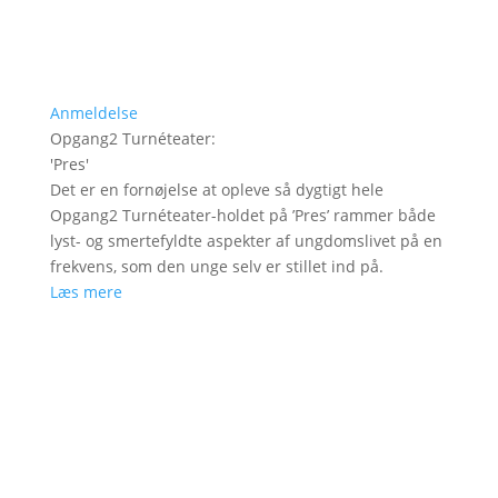
Anmeldelse
Opgang2 Turnéteater
:
'
Pres
'
Det er en fornøjelse at opleve så dygtigt hele
Opgang2 Turnéteater-holdet på ’Pres’ rammer både
lyst- og smertefyldte aspekter af ungdomslivet på en
frekvens, som den unge selv er stillet ind på.
Læs mere