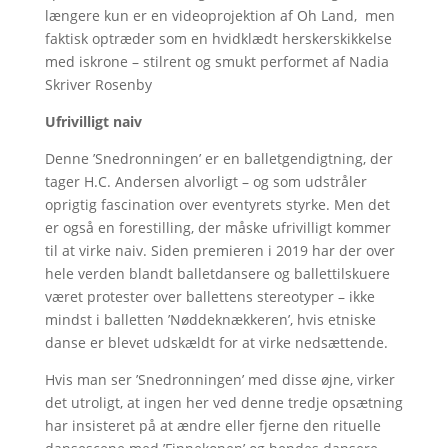
længere kun er en videoprojektion af Oh Land, men
faktisk optræder som en hvidklædt herskerskikkelse
med iskrone – stilrent og smukt performet af Nadia
Skriver Rosenby
Ufrivilligt naiv
Denne ’Snedronningen’ er en balletgendigtning, der
tager H.C. Andersen alvorligt – og som udstråler
oprigtig fascination over eventyrets styrke. Men det
er også en forestilling, der måske ufrivilligt kommer
til at virke naiv. Siden premieren i 2019 har der over
hele verden blandt balletdansere og ballettilskuere
været protester over ballettens stereotyper – ikke
mindst i balletten ’Nøddeknækkeren’, hvis etniske
danse er blevet udskældt for at virke nedsættende.
Hvis man ser ’Snedronningen’ med disse øjne, virker
det utroligt, at ingen her ved denne tredje opsætning
har insisteret på at ændre eller fjerne den rituelle