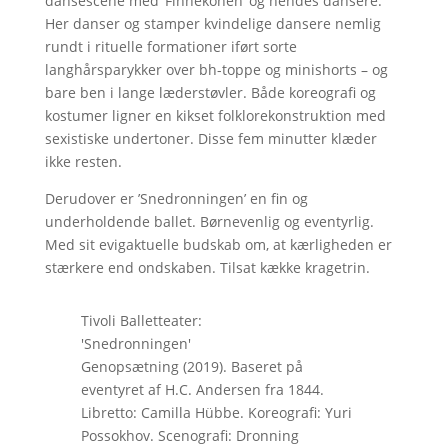
dansescene med ’Finnekonen’ og hendes dansere.
Her danser og stamper kvindelige dansere nemlig
rundt i rituelle formationer iført sorte
langhårsparykker over bh-toppe og minishorts – og
bare ben i lange læderstøvler. Både koreografi og
kostumer ligner en kikset folklorekonstruktion med
sexistiske undertoner. Disse fem minutter klæder
ikke resten.
Derudover er ’Snedronningen’ en fin og
underholdende ballet. Børnevenlig og eventyrlig.
Med sit evigaktuelle budskab om, at kærligheden er
stærkere end ondskaben. Tilsat kække kragetrin.
Tivoli Balletteater:
'Snedronningen'
Genopsætning (2019). Baseret på
eventyret af H.C. Andersen fra 1844.
Libretto: Camilla Hübbe. Koreografi: Yuri
Possokhov. Scenografi: Dronning