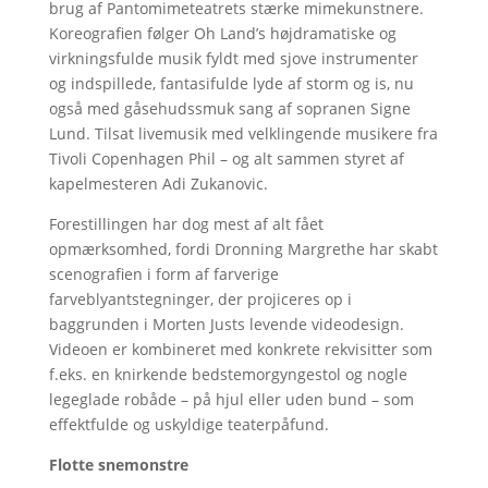
brug af Pantomimeteatrets stærke mimekunstnere.
Koreografien følger Oh Land’s højdramatiske og
virkningsfulde musik fyldt med sjove instrumenter
og indspillede, fantasifulde lyde af storm og is, nu
også med gåsehudssmuk sang af sopranen Signe
Lund. Tilsat livemusik med velklingende musikere fra
Tivoli Copenhagen Phil – og alt sammen styret af
kapelmesteren Adi Zukanovic.
Forestillingen har dog mest af alt fået
opmærksomhed, fordi Dronning Margrethe har skabt
scenografien i form af farverige
farveblyantstegninger, der projiceres op i
baggrunden i Morten Justs levende videodesign.
Videoen er kombineret med konkrete rekvisitter som
f.eks. en knirkende bedstemorgyngestol og nogle
legeglade robåde – på hjul eller uden bund – som
effektfulde og uskyldige teaterpåfund.
Flotte snemonstre