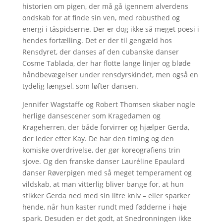
historien om pigen, der må gå igennem alverdens
ondskab for at finde sin ven, med robusthed og
energi i tåspidserne. Der er dog ikke så meget poesi i
hendes fortælling. Det er der til gengæld hos
Rensdyret, der danses af den cubanske danser
Cosme Tablada, der har flotte lange linjer og bløde
håndbevægelser under rensdyrskindet, men også en
tydelig længsel, som løfter dansen.
Jennifer Wagstaffe og Robert Thomsen skaber nogle
herlige dansescener som Kragedamen og
Krageherren, der både forvirrer og hjælper Gerda,
der leder efter Kay. De har den timing og den
komiske overdrivelse, der gør koreografiens trin
sjove. Og den franske danser Lauréline Epaulard
danser Røverpigen med så meget temperament og
vildskab, at man vitterlig bliver bange for, at hun
stikker Gerda ned med sin iltre kniv – eller sparker
hende, når hun kaster rundt med fødderne i høje
spark. Desuden er det godt, at Snedronningen ikke