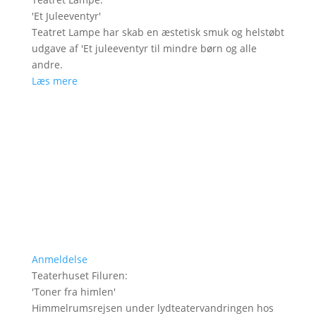
'
Et Juleeventyr
'
Teatret Lampe har skab en æstetisk smuk og helstøbt
udgave af 'Et juleeventyr til mindre børn og alle
andre.
Læs mere
Anmeldelse
Teaterhuset Filuren
:
'
Toner fra himlen
'
Himmelrumsrejsen under lydteatervandringen hos