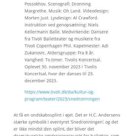
Possokhov. Scenografi: Dronning
Margrethe. Musik: Oh Land. Videodesign:
Morten Just. Lysdesign: Al Crawford.
Instruktion ved genopsætning: Niels
Kellermann Balle. Medvirkende: Dansere
fra Tivoli Balletteater og musikere fra
Tivoli Copenhagen Phil. Kapelmester: Adi
Zukanovic. Aldersgruppe: Fra 8 år.
Varighed: To timer. Tivolis Koncertsal.
Oplevet 30. november 2023 i Tivolis
Koncertsal, hvor der danses til 23.
december 2023.
https://www.tivoli.dk/da/kultur-og-
program/teater/2023/snedronningen
At få en ondskabssplint i øjet. Det er H.C. Andersens
stærke symbolik i eventyret ’Snedronningen’, og det
er ikke mindst den splint, der bliver det
dramaturgiske omdrejningspunkt for balletten, som