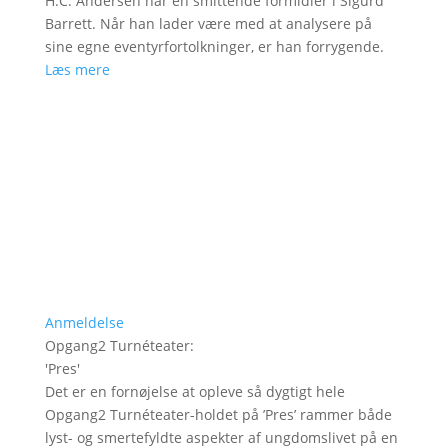
H.C. Andersen har en smittende formidler i Sigurd
Barrett. Når han lader være med at analysere på
sine egne eventyrfortolkninger, er han forrygende.
Læs mere
Anmeldelse
Opgang2 Turnéteater
:
'
Pres
'
Det er en fornøjelse at opleve så dygtigt hele
Opgang2 Turnéteater-holdet på ’Pres’ rammer både
lyst- og smertefyldte aspekter af ungdomslivet på en