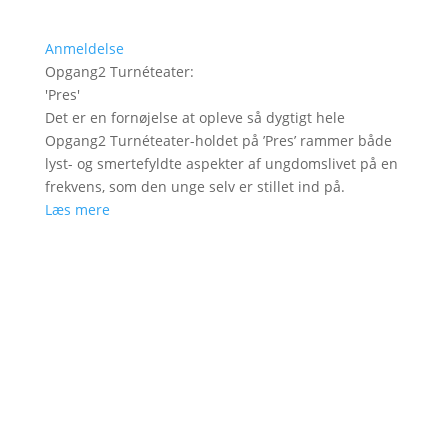
Anmeldelse
Opgang2 Turnéteater
:
'
Pres
'
Det er en fornøjelse at opleve så dygtigt hele
Opgang2 Turnéteater-holdet på ’Pres’ rammer både
lyst- og smertefyldte aspekter af ungdomslivet på en
frekvens, som den unge selv er stillet ind på.
Læs mere