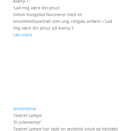
Aveny-T
:
'
Lad mig være din Jesus
'
Simon Kongsted fascinerer med sit
ensomhedsportræt som ung, religiøs anfører i ’Lad
mig være din Jesus’ på Aveny-T.
Læs mere
Anmeldelse
Teatret Lampe
:
'
Et Juleeventyr
'
Teatret Lampe har skab en æstetisk smuk og helstøbt