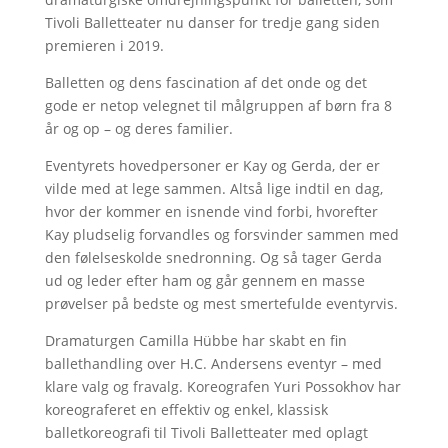
Tivoli Balletteater nu danser for tredje gang siden
premieren i 2019.
Balletten og dens fascination af det onde og det
gode er netop velegnet til målgruppen af børn fra 8
år og op – og deres familier.
Eventyrets hovedpersoner er Kay og Gerda, der er
vilde med at lege sammen. Altså lige indtil en dag,
hvor der kommer en isnende vind forbi, hvorefter
Kay pludselig forvandles og forsvinder sammen med
den følelseskolde snedronning. Og så tager Gerda
ud og leder efter ham og går gennem en masse
prøvelser på bedste og mest smertefulde eventyrvis.
Dramaturgen Camilla Hübbe har skabt en fin
ballethandling over H.C. Andersens eventyr – med
klare valg og fravalg. Koreografen Yuri Possokhov har
koreograferet en effektiv og enkel, klassisk
balletkoreografi til Tivoli Balletteater med oplagt