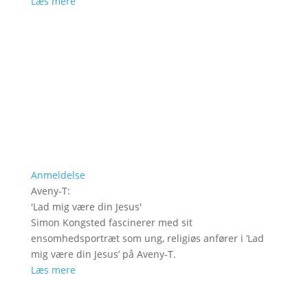
Læs mere
Anmeldelse
Aveny-T
:
'
Lad mig være din Jesus
'
Simon Kongsted fascinerer med sit
ensomhedsportræt som ung, religiøs anfører i ’Lad
mig være din Jesus’ på Aveny-T.
Læs mere