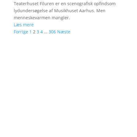
Teaterhuset Filuren er en scenografisk opfindsom
lydundersøgelse af Musikhuset Aarhus. Men
menneskevarmen mangler.
Læs mere
Forrige
1
2
3
4
…
306
Næste