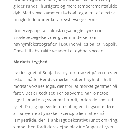
glider rundt i hurtigere og mere temperamentsfulde
dyk. Med sjove sammenstødsløft og glimt af electric
boogie inde under koralrevsbevægelserne.
Undervejs opstår faktisk også nogle synkrone
skovlebevægelser, der giver mindelser om
havnymfekoreografien i Bournonvilles ballet ’Napoli’.
Omsat til abstrakte væsner i et dybhavsocean.
Mørkets tryghed
Lysdesignet af Sonja Lea dyrker mørket på en næsten
okkult måde. Hendes mørke skaber tryghed – helt
modsat voksnes logik, der tror, at mørket gemmer på
farer. Det er godt set. For babyerne har jo netop
ligget i mørke og svømmet rundt, inden de kom ud i
lyset. Da jeg oplevede forestillingen, begyndte flere
af babyerne at gnaske i scenografien bittesmå
lampetråde, der lå anbragt dekorativt rundt omkring,
simpelthen fordi deres øjne blev indfanget af lyset