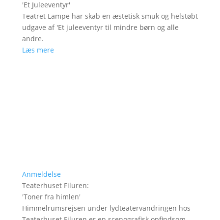
'
Et Juleeventyr
'
Teatret Lampe har skab en æstetisk smuk og helstøbt
udgave af 'Et juleeventyr til mindre børn og alle
andre.
Læs mere
Anmeldelse
Teaterhuset Filuren
:
'
Toner fra himlen
'
Himmelrumsrejsen under lydteatervandringen hos
Teaterhuset Filuren er en scenografisk opfindsom