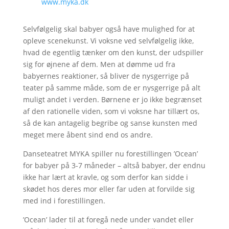
www.myka.dk
Selvfølgelig skal babyer også have mulighed for at
opleve scenekunst. Vi voksne ved selvfølgelig ikke,
hvad de egentlig tænker om den kunst, der udspiller
sig for øjnene af dem. Men at dømme ud fra
babyernes reaktioner, så bliver de nysgerrige på
teater på samme måde, som de er nysgerrige på alt
muligt andet i verden. Børnene er jo ikke begrænset
af den rationelle viden, som vi voksne har tillært os,
så de kan antagelig begribe og sanse kunsten med
meget mere åbent sind end os andre.
Danseteatret MYKA spiller nu forestillingen ’Ocean’
for babyer på 3-7 måneder – altså babyer, der endnu
ikke har lært at kravle, og som derfor kan sidde i
skødet hos deres mor eller far uden at forvilde sig
med ind i forestillingen.
’Ocean’ lader til at foregå nede under vandet eller