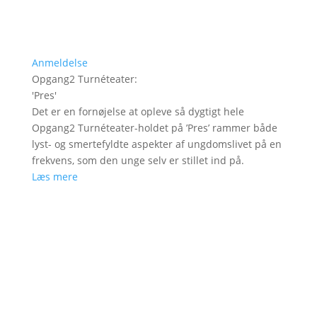
Anmeldelse
Opgang2 Turnéteater
:
'
Pres
'
Det er en fornøjelse at opleve så dygtigt hele
Opgang2 Turnéteater-holdet på ’Pres’ rammer både
lyst- og smertefyldte aspekter af ungdomslivet på en
frekvens, som den unge selv er stillet ind på.
Læs mere