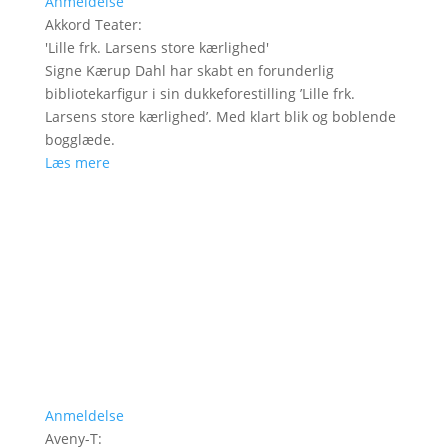
Anmeldelse
Akkord Teater
:
'
Lille frk. Larsens store kærlighed
'
Signe Kærup Dahl har skabt en forunderlig
bibliotekarfigur i sin dukkeforestilling ’Lille frk.
Larsens store kærlighed’. Med klart blik og boblende
bogglæde.
Læs mere
Anmeldelse
Aveny-T
: