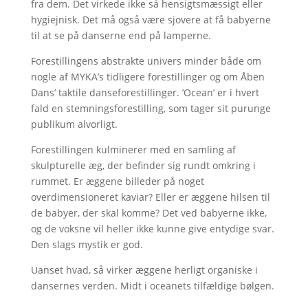
fra dem. Det virkede ikke så hensigtsmæssigt eller
hygiejnisk. Det må også være sjovere at få babyerne
til at se på danserne end på lamperne.
Forestillingens abstrakte univers minder både om
nogle af MYKA’s tidligere forestillinger og om Åben
Dans’ taktile danseforestillinger. ’Ocean’ er i hvert
fald en stemningsforestilling, som tager sit purunge
publikum alvorligt.
Forestillingen kulminerer med en samling af
skulpturelle æg, der befinder sig rundt omkring i
rummet. Er æggene billeder på noget
overdimensioneret kaviar? Eller er æggene hilsen til
de babyer, der skal komme? Det ved babyerne ikke,
og de voksne vil heller ikke kunne give entydige svar.
Den slags mystik er god.
Uanset hvad, så virker æggene herligt organiske i
dansernes verden. Midt i oceanets tilfældige bølgen.