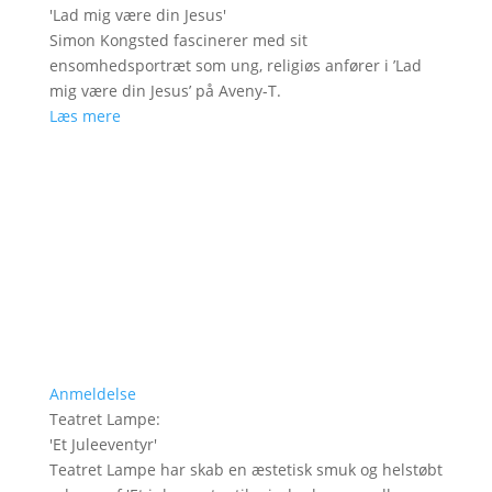
'
Lad mig være din Jesus
'
Simon Kongsted fascinerer med sit
ensomhedsportræt som ung, religiøs anfører i ’Lad
mig være din Jesus’ på Aveny-T.
Læs mere
Anmeldelse
Teatret Lampe
:
'
Et Juleeventyr
'
Teatret Lampe har skab en æstetisk smuk og helstøbt