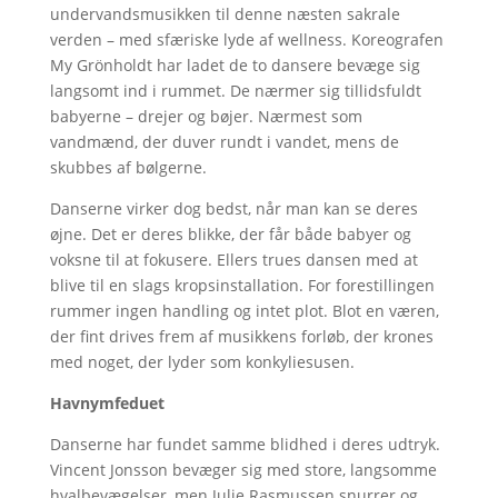
undervandsmusikken til denne næsten sakrale
verden – med sfæriske lyde af wellness. Koreografen
My Grönholdt har ladet de to dansere bevæge sig
langsomt ind i rummet. De nærmer sig tillidsfuldt
babyerne – drejer og bøjer. Nærmest som
vandmænd, der duver rundt i vandet, mens de
skubbes af bølgerne.
Danserne virker dog bedst, når man kan se deres
øjne. Det er deres blikke, der får både babyer og
voksne til at fokusere. Ellers trues dansen med at
blive til en slags kropsinstallation. For forestillingen
rummer ingen handling og intet plot. Blot en væren,
der fint drives frem af musikkens forløb, der krones
med noget, der lyder som konkyliesusen.
Havnymfeduet
Danserne har fundet samme blidhed i deres udtryk.
Vincent Jonsson bevæger sig med store, langsomme
hvalbevægelser, men Julie Rasmussen snurrer og