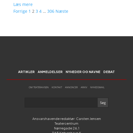
Læs mere
Forrige
1
2
3
4
…
306
Næste
ARTIKLER
ANMELDELSER
NYHEDER OG NAVNE
DEBAT
OM TEATERAVISEN
KONTAKT
ANNONCER
ARKIV
NYHEDSMAIL
Ansvarshavende redaktør: Carsten Jensen
Teatercentrum
Nørregade 26,1
1165 København K