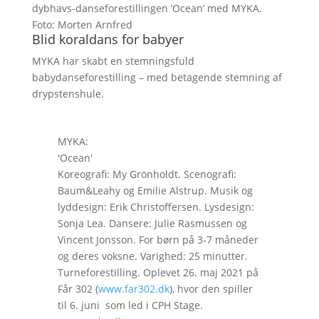
dybhavs-danseforestillingen ’Ocean’ med MYKA.
Foto: Morten Arnfred
Blid koraldans for babyer
MYKA har skabt en stemningsfuld
babydanseforestilling – med betagende stemning af
drypstenshule.
MYKA:
'Ocean'
Koreografi: My Grönholdt. Scenografi:
Baum&Leahy og Emilie Alstrup. Musik og
lyddesign: Erik Christoffersen. Lysdesign:
Sonja Lea. Dansere: Julie Rasmussen og
Vincent Jonsson. For børn på 3-7 måneder
og deres voksne. Varighed: 25 minutter.
Turneforestilling. Oplevet 26. maj 2021 på
Får 302 (
www.far302.dk
), hvor den spiller
til 6. juni som led i CPH Stage.