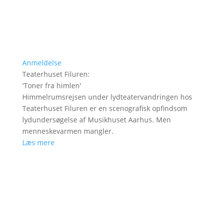
Anmeldelse
Teaterhuset Filuren
:
'
Toner fra himlen
'
Himmelrumsrejsen under lydteatervandringen hos
Teaterhuset Filuren er en scenografisk opfindsom
lydundersøgelse af Musikhuset Aarhus. Men
menneskevarmen mangler.
Læs mere