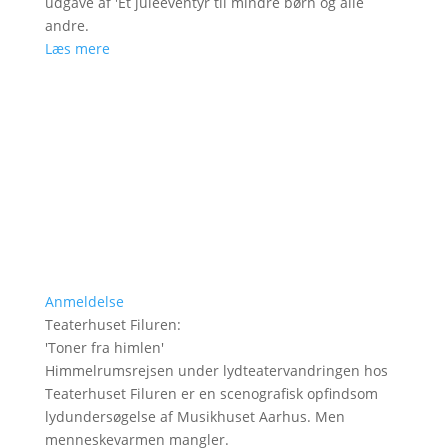
udgave af 'Et juleeventyr til mindre børn og alle
andre.
Læs mere
Anmeldelse
Teaterhuset Filuren
:
'
Toner fra himlen
'
Himmelrumsrejsen under lydteatervandringen hos
Teaterhuset Filuren er en scenografisk opfindsom
lydundersøgelse af Musikhuset Aarhus. Men
menneskevarmen mangler.