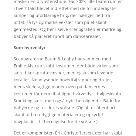
måske i en drypstenshule. Får 302’s lille teaterrum er
i hvert fald blevet indrettet med de forunderligste
lamper og uforklarlige ting, der hænger ned fra
loftet, så lys og mørke veksler som på et skønt
gemmested. Og her i selve scenografien er mødre og
babyer så placeret rundt om dansearealet.
Som hvirveldyr
Scenograferne Baum & Leahy har sammen med
Emilie Alstrup skabt kostumer, der både virker som
sære blækspruttevæsner, men også som levende
koraller. Neonlysende hovedtøj vipper og drejer,
mens skeletagtige plader oven på dansernes
kostumer får dem til at ligne hvirveldyr i bølgeskvulp.
Smukt og sært, men også dybt beroligende. Både for
babyerne og for deres voksne. (Og alt er åbenbart
skabt af bæredygtige materialer og upcyclet
havplastic – til beroligelse for de voksne.)
Det er komponisten Erik Christoffersen, der har skabt