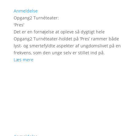
Anmeldelse
Opgang2 Turnéteater
:
'
Pres
'
Det er en fornøjelse at opleve så dygtigt hele
Opgang2 Turnéteater-holdet på ’Pres’ rammer både
lyst- og smertefyldte aspekter af ungdomslivet på en
frekvens, som den unge selv er stillet ind på.
Læs mere