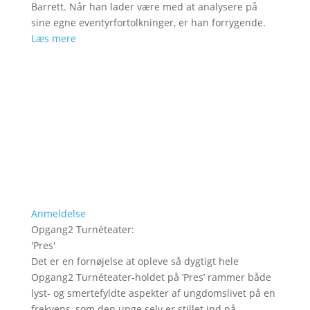
Barrett. Når han lader være med at analysere på
sine egne eventyrfortolkninger, er han forrygende.
Læs mere
Anmeldelse
Opgang2 Turnéteater
:
'
Pres
'
Det er en fornøjelse at opleve så dygtigt hele
Opgang2 Turnéteater-holdet på ’Pres’ rammer både
lyst- og smertefyldte aspekter af ungdomslivet på en
frekvens, som den unge selv er stillet ind på.