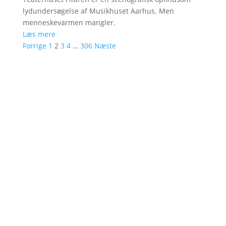
lydundersøgelse af Musikhuset Aarhus. Men
menneskevarmen mangler.
Læs mere
Forrige
1
2
3
4
…
306
Næste