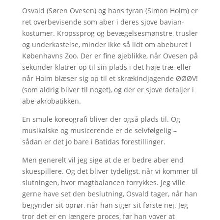
Osvald (Søren Ovesen) og hans tyran (Simon Holm) er
ret overbevisende som aber i deres sjove bavian-
kostumer. Kropssprog og bevægelsesmønstre, trusler
og underkastelse, minder ikke så lidt om abeburet i
Københavns Zoo. Der er fine øjeblikke, når Ovesen på
sekunder klatrer op til sin plads i det høje træ, eller
når Holm blæser sig op til et skrækindjagende ØØØV!
(som aldrig bliver til noget), og der er sjove detaljer i
abe-akrobatikken.
En smule koreografi bliver der også plads til. Og
musikalske og musicerende er de selvfølgelig –
sådan er det jo bare i Batidas forestillinger.
Men generelt vil jeg sige at de er bedre aber end
skuespillere. Og det bliver tydeligst, når vi kommer til
slutningen, hvor magtbalancen forrykkes. Jeg ville
gerne have set den beslutning, Osvald tager, når han
begynder sit oprør, når han siger sit første nej. Jeg
tror det er en længere proces, før han vover at