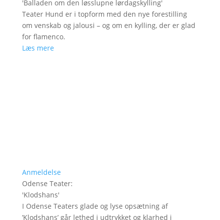
'
Balladen om den løsslupne lørdagskylling
'
Teater Hund er i topform med den nye forestilling
om venskab og jalousi – og om en kylling, der er glad
for flamenco.
Læs mere
Anmeldelse
Odense Teater
:
'
Klodshans
'
I Odense Teaters glade og lyse opsætning af
’Klodshans’ går lethed i udtrykket og klarhed i