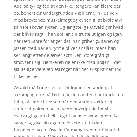
Abe, så tyk og fed at den ikke længere kan klatre der
op, behersker undergrunden – æblerne inklusive –
med brovtende muskelmagt og evnen til at brøle ØV!
så hele skoven ryster. Og ængstelige Osvald gør hvad
der bliver sagt – han spiller sin truttelut igen og igen
når Den Store forlanger det, han griber guitaren og
jazzer med når en rytme bliver anslået, mens han
ser langt efter de æbler som Den Store grådigt
smovser i sig. Herskeren deler ikke med nogen – det
skulle lige være æbleskroget når det er spist helt ind
til kernerne.
Osvald må finde sig i alt. At loppe den anden, at
akkompagnere på fløjte når den anden har fundet en
tuba, at sidde i regnen når den anden sætter sig
under et palmeblad, at være hovedpude for sin
overvægtige artsfælle, og til og med synge godnat-
sange og give sin egen hale som sut til den
forkælede tyran. Osvald får mange venner blandt de
mindste i salen! Måske har de følt sig lidt som