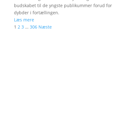
budskabet til de yngste publikummer forud for
dybder i fortællingen.
Læs mere
1
2
3
…
306
Næste