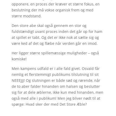
opponere, en proces der kræver et større fokus, en
beslutning der må vokse organisk frem og med
større modstand.
Den store abe skal også gennem en stor og
fuldstændigt uvant proces inden det går op for ham
at spillet er tabt. Og det er ikke nok at sætte sig og
være ked af det og flæbe når verden går en imod.
Her ligger større spillemæssige muligheder – også
komiske!
Men kampens udfald er i alle fald givet. Osvald får
nemlig et flerstemmigt publikums tilslutning til sit
NEEEJJJ! Og slutningen er både sød og rørende, når
de to aber falder hinanden om halsen og beslutter
sig for at dele æblerne, ikke kun med hinanden, men
også med alle i publikum! Men jeg bliver nødt til at
spørge: Hvad sker der med Det Store Æble?