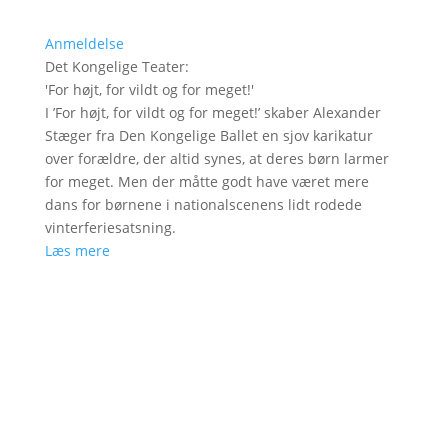
Anmeldelse
Det Kongelige Teater
:
'
For højt, for vildt og for meget!
'
I ’For højt, for vildt og for meget!’ skaber Alexander
Stæger fra Den Kongelige Ballet en sjov karikatur
over forældre, der altid synes, at deres børn larmer
for meget. Men der måtte godt have været mere
dans for børnene i nationalscenens lidt rodede
vinterferiesatsning.
Læs mere