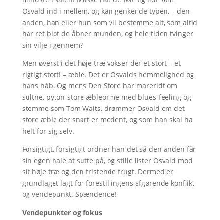
Osvald ind i mellem, og kan genkende typen, – den
anden, han eller hun som vil bestemme alt, som altid
har ret blot de åbner munden, og hele tiden tvinger
sin vilje i gennem?
Men øverst i det høje træ vokser der et stort – et
rigtigt stort! – æble. Det er Osvalds hemmelighed og
hans håb. Og mens Den Store har mareridt om
sultne, pyton-store æbleorme med blues-feeling og
stemme som Tom Waits, drømmer Osvald om det
store æble der snart er modent, og som han skal ha
helt for sig selv.
Forsigtigt, forsigtigt ordner han det så den anden får
sin egen hale at sutte på, og stille lister Osvald mod
sit høje træ og den fristende frugt. Dermed er
grundlaget lagt for forestillingens afgørende konflikt
og vendepunkt. Spændende!
Vendepunkter og fokus