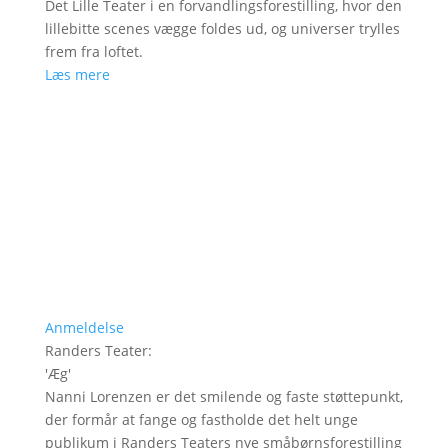
Det Lille Teater i en forvandlingsforestilling, hvor den
lillebitte scenes vægge foldes ud, og universer trylles
frem fra loftet.
Læs mere
Anmeldelse
Randers Teater
:
'
Æg
'
Nanni Lorenzen er det smilende og faste støttepunkt,
der formår at fange og fastholde det helt unge
publikum i Randers Teaters nye småbørnsforestilling