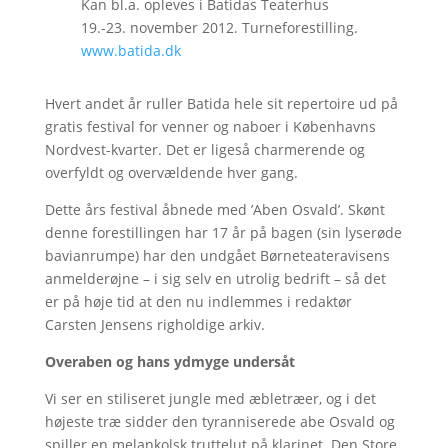
Kan bl.a. opleves i Batidas Teaterhus
19.-23. november 2012. Turneforestilling.
www.batida.dk
Hvert andet år ruller Batida hele sit repertoire ud på
gratis festival for venner og naboer i Københavns
Nordvest-kvarter. Det er ligeså charmerende og
overfyldt og overvældende hver gang.
Dette års festival åbnede med ’Aben Osvald’. Skønt
denne forestillingen har 17 år på bagen (sin lyserøde
bavianrumpe) har den undgået Børneteateravisens
anmelderøjne – i sig selv en utrolig bedrift – så det
er på høje tid at den nu indlemmes i redaktør
Carsten Jensens righoldige arkiv.
Overaben og hans ydmyge undersåt
Vi ser en stiliseret jungle med æbletræer, og i det
højeste træ sidder den tyranniserede abe Osvald og
spiller en melankolsk truttelut på klarinet. Den Store