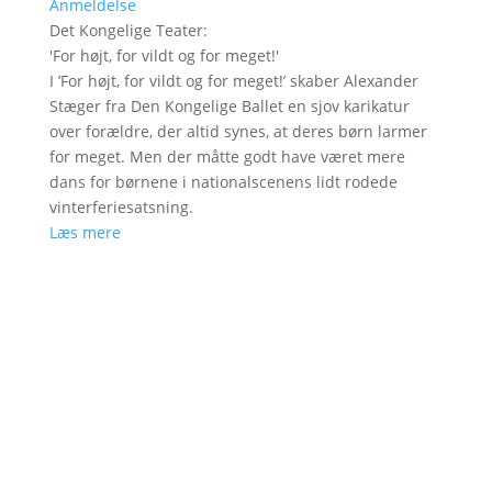
Anmeldelse
Det Kongelige Teater
:
'
For højt, for vildt og for meget!
'
I ’For højt, for vildt og for meget!’ skaber Alexander
Stæger fra Den Kongelige Ballet en sjov karikatur
over forældre, der altid synes, at deres børn larmer
for meget. Men der måtte godt have været mere
dans for børnene i nationalscenens lidt rodede
vinterferiesatsning.
Læs mere