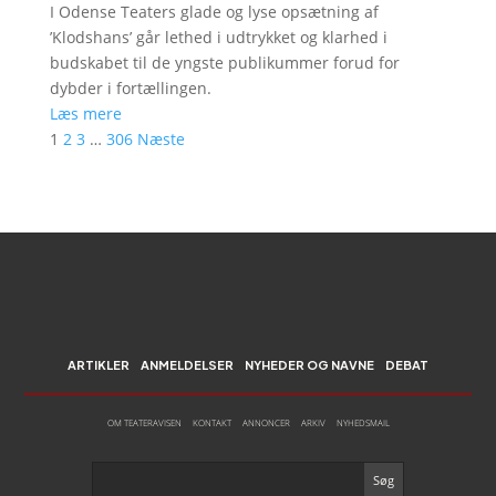
I Odense Teaters glade og lyse opsætning af
’Klodshans’ går lethed i udtrykket og klarhed i
budskabet til de yngste publikummer forud for
dybder i fortællingen.
Læs mere
1
2
3
…
306
Næste
ARTIKLER
ANMELDELSER
NYHEDER OG NAVNE
DEBAT
OM TEATERAVISEN
KONTAKT
ANNONCER
ARKIV
NYHEDSMAIL