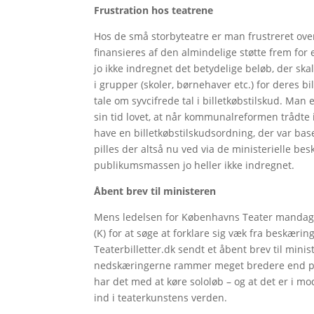
Frustration hos teatrene
Hos de små storbyteatre er man frustreret ove
finansieres af den almindelige støtte frem for e
jo ikke indregnet det betydelige beløb, der ska
i grupper (skoler, børnehaver etc.) for deres 
tale om syvcifrede tal i billetkøbstilskud. Man
sin tid lovet, at når kommunalreformen trådte i
have en billetkøbstilskudsordning, der var base
pilles der altså nu ved via de ministerielle b
publikumsmassen jo heller ikke indregnet.
Åbent brev til ministeren
Mens ledelsen for Københavns Teater mandag s
(K) for at søge at forklare sig væk fra beskærin
Teaterbilletter.dk sendt et åbent brev til minis
nedskæringerne rammer meget bredere end på 
har det med at køre sololøb – og at det er i m
ind i teaterkunstens verden.