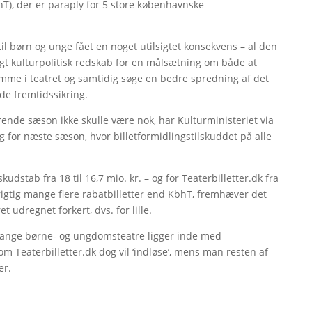
), der er paraply for 5 store københavnske
l børn og unge fået en noget utilsigtet konsekvens – al den
igt kulturpolitisk redskab for en målsætning om både at
mme i teatret og samtidig søge en bedre spredning af det
e fremtidssikring.
de sæson ikke skulle være nok, har Kulturministeriet via
g for næste sæson, hvor billetformidlingstilskuddet på alle
udstab fra 18 til 16,7 mio. kr. – og for Teaterbilletter.dk fra
 rigtig mange flere rabatbilletter end KbhT, fremhæver det
t udregnet forkert, dvs. for lille.
mange børne- og ungdomsteatre ligger inde med
om Teaterbilletter.dk dog vil ‘indløse’, mens man resten af
er.