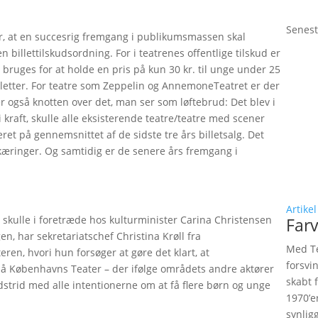
Senest
r, at en succesrig fremgang i publikumsmassen skal
n billettilskudsordning. For i teatrenes offentlige tilskud er
l bruges for at holde en pris på kun 30 kr. til unge under 25
billetter. For teatre som Zeppelin og AnnemoneTeatret er der
 er også knotten over det, man ser som løftebrud: Det blev i
 kraft, skulle alle eksisterende teatre/teatre med scener
ret på gennemsnittet af de sidste tre års billetsalg. Det
eskæringer. Og samtidig er de senere års fremgang i
Artikel
kulle i foretræde hos kulturminister Carina Christensen
Farv
gen, har sekretariatschef Christina Krøll fra
Med Te
teren, hvori hun forsøger at gøre det klart, at
forsvi
Københavns Teater – der ifølge områdets andre aktører
skabt 
odstrid med alle intentionerne om at få flere børn og unge
1970’e
synlig