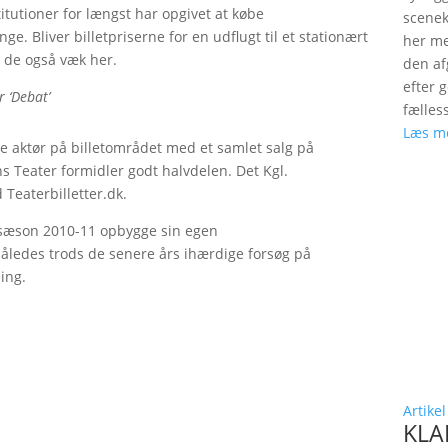
titutioner for længst har opgivet at købe
scenek
ge. Bliver billetpriserne for en udflugt til et stationært
her me
r de også væk her.
den a
efter 
r ‘Debat’
fælles
Læs m
ste aktør på billetområdet med et samlet salg på
s Teater formidler godt halvdelen. Det Kgl.
Teaterbilletter.dk.
a sæson 2010-11 opbygge sin egen
således trods de senere års ihærdige forsøg på
ing.
Artikel
KLAP