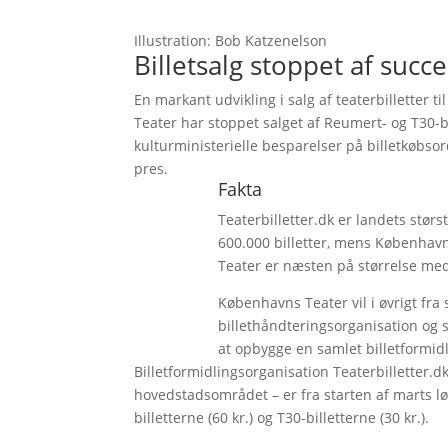
Illustration: Bob Katzenelson
Billetsalg stoppet af succe
En markant udvikling i salg af teaterbilletter 
Teater har stoppet salget af Reumert- og T30-
kulturministerielle besparelser på billetkøbs
pres.
Fakta
Teaterbilletter.dk er landets stør
600.000 billetter, mens København
Teater er næsten på størrelse med 
Københavns Teater vil i øvrigt fr
billethåndteringsorganisation og 
at opbygge en samlet billetformidl
Billetformidlingsorganisation Teaterbilletter.d
hovedstadsområdet – er fra starten af marts lø
billetterne (60 kr.) og T30-billetterne (30 kr.).