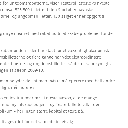
s for ungdomsrabatterne, viser Teaterbilletter.dk’s nyeste
 omsat 523.500 billetter i den Storkøbenhavnske
rne- og ungdomsbilletter. T30-salget er her opgjort til
 unge i teatret med rabat ud til at skabe problemer for de
kubenfonden – der har stået for et væsentligt økonomisk
omsbilletterne og flere gange har ydet ekstraordinære
ntet i børne- og ungdomsbilletter, så det er sandsynligt, at
ngen af sæson 2009/10.
ionen betyder det, at man måske må operere med helt andre
 lign. må indføres.
koler, institutioner m.v. i næste sæson, at de mange
rmidlingstilskudspuljen – og Teaterbilletter.dk – der
ikum – har ingen større kapital at tære på.
ilbageskridt for det samlede billetsalg