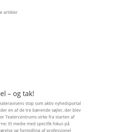
e artikler
el – og tak!
ateravisens stop som aktiv nyhedsportal
nder en af de tre bærende søjler, der blev
for Teatercentrums virke fra starten af
rne: Et medie med specifik fokus på
gørelse og formidling af professionel