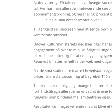
At der vitterligt ER tale om en vaskeægte succe
tal: Her har man allerede i indeværende sæson
abonnementsordning, og heraf er 50 procent bø
96.000 eller 21.000 over forventet niveau.
Til gengæld ser succesen med at sende børn og
kommende sæsoner.
Udover Kulturministeriets nedskæringer har Bi
engagement på over to mio. kr. årligt til ungd
tilskud – besluttet sig for at omlægge engageme
Reumert-billetterne helt falder væk med udga
For de små stationære teatre i hovedstadsreg
priser for næste sæson – og at begrebet T40 el.
Teatrene har nemlig solgt mange billetter til s
forhåndstilsagn allerede nu er ved at dræne fo
fungerer som bindeled mellem teatrene og publ
Resultatet kan meget vel ende med at blive et t