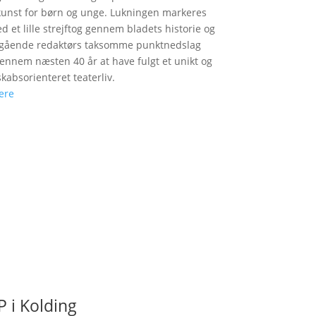
unst for børn og unge. Lukningen markeres
d et lille strejftog gennem bladets historie og
fgående redaktørs taksomme punktnedslag
gennem næsten 40 år at have fulgt et unikt og
skabsorienteret teaterliv.
ere
 i Kolding