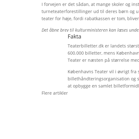
I forvejen er det sådan, at mange skoler og ins
turneteaterforestillinger ud til deres børn og un
teater for høje, fordi rabatkassen er tom, blive
Det åbne brev til kulturministeren kan læses unde
Fakta
Teaterbilletter.dk er landets stør
600.000 billetter, mens København
Teater er næsten på størrelse med 
Københavns Teater vil i øvrigt fr
billethåndteringsorganisation og 
at opbygge en samlet billetformidl
Flere artikler