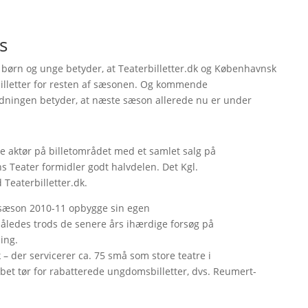
s
til børn og unge betyder, at Teaterbilletter.dk og Københavnsk
billetter for resten af sæsonen. Og kommende
ordningen betyder, at næste sæson allerede nu er under
ste aktør på billetområdet med et samlet salg på
s Teater formidler godt halvdelen. Det Kgl.
Teaterbilletter.dk.
a sæson 2010-11 opbygge sin egen
således trods de senere års ihærdige forsøg på
ing.
k – der servicerer ca. 75 små som store teatre i
bet tør for rabatterede ungdomsbilletter, dvs. Reumert-