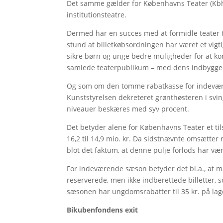
Det samme gælder for Københavns Teater (KbhT
institutionsteatre.
Dermed har en succes med at formidle teater ti
stund at billetkøbsordningen har været et vigt
sikre børn og unge bedre muligheder for at ko
samlede teaterpublikum – med dens indbygged
Og som om den tomme rabatkasse for indeværen
Kunststyrelsen dekreteret grønthøsteren i svin
niveauer beskæres med syv procent.
Det betyder alene for Københavns Teater et tilsk
16,2 til 14,9 mio. kr. Da sidstnævnte omsætter
blot det faktum, at denne pulje forlods har være
For indeværende sæson betyder det bl.a., at 
reserverede, men ikke indberettede billetter, s
sæsonen har ungdomsrabatter til 35 kr. på lag
Bikubenfondens exit