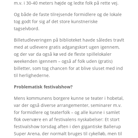
m.v. i 30-40 meters højde og ledte folk på rette vej.
Og både de faste tilrejsende formidlere og de lokale
tog godt for sig af det store kunstneriske
tagselvbord.
Billetudleveringen på biblioteket havde således travlt
med at udlevere gratis adgangskort ugen igennem,
og der var da også kø ved de fleste spillelokaler
weekenden igennem – også af folk uden (gratis)
billetter, som tog chancen for at blive sluset med ind
til herlighederne.
Problematisk festivalshow?
Mens kommunens borgere kunne se teater i hobetal,
var der også diverse arrangementer, seminarer m.v.
for formidlere og teaterfolk – og alle kunne i samlet
flok overvære en af festivalens nyskabelser: Et stort
festivalshow torsdag aften i den gigantiske Ballerup
Super Arena, der normalt bruges til cykelløb, men til