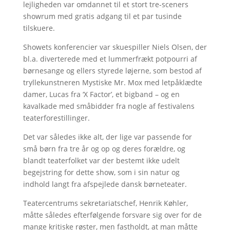
lejligheden var omdannet til et stort tre-sceners
showrum med gratis adgang til et par tusinde
tilskuere.
Showets konferencier var skuespiller Niels Olsen, der
bl.a. diverterede med et lummerfrækt potpourri af
børnesange og ellers styrede løjerne, som bestod af
tryllekunstneren Mystiske Mr. Mox med letpåklædte
damer, Lucas fra ‘X Factor’, et bigband – og en
kavalkade med småbidder fra nogle af festivalens
teaterforestillinger.
Det var således ikke alt, der lige var passende for
små børn fra tre år og op og deres forældre, og
blandt teaterfolket var der bestemt ikke udelt
begejstring for dette show, som i sin natur og
indhold langt fra afspejlede dansk børneteater.
Teatercentrums sekretariatschef, Henrik Køhler,
måtte således efterfølgende forsvare sig over for de
mange kritiske røster, men fastholdt, at man måtte