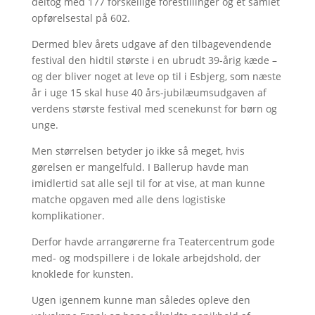
deltog med 177 forskellige forestillinger og et samlet
opførelsestal på 602.
Dermed blev årets udgave af den tilbagevendende
festival den hidtil største i en ubrudt 39-årig kæde –
og der bliver noget at leve op til i Esbjerg, som næste
år i uge 15 skal huse 40 års-jubilæumsudgaven af
verdens største festival med scenekunst for børn og
unge.
Men størrelsen betyder jo ikke så meget, hvis
gørelsen er mangelfuld. I Ballerup havde man
imidlertid sat alle sejl til for at vise, at man kunne
matche opgaven med alle dens logistiske
komplikationer.
Derfor havde arrangørerne fra Teatercentrum gode
med- og modspillere i de lokale arbejdshold, der
knoklede for kunsten.
Ugen igennem kunne man således opleve den