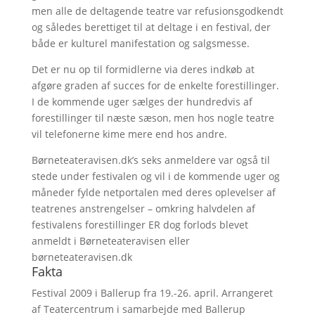
men alle de deltagende teatre var refusionsgodkendt
og således berettiget til at deltage i en festival, der
både er kulturel manifestation og salgsmesse.
Det er nu op til formidlerne via deres indkøb at
afgøre graden af succes for de enkelte forestillinger.
I de kommende uger sælges der hundredvis af
forestillinger til næste sæson, men hos nogle teatre
vil telefonerne kime mere end hos andre.
Børneteateravisen.dk’s seks anmeldere var også til
stede under festivalen og vil i de kommende uger og
måneder fylde netportalen med deres oplevelser af
teatrenes anstrengelser – omkring halvdelen af
festivalens forestillinger ER dog forlods blevet
anmeldt i Børneteateravisen eller
børneteateravisen.dk
Fakta
Festival 2009 i Ballerup fra 19.-26. april. Arrangeret
af Teatercentrum i samarbejde med Ballerup