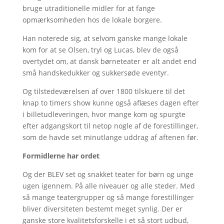
bruge utraditionelle midler for at fange
opmærksomheden hos de lokale borgere.
Han noterede sig, at selvom ganske mange lokale
kom for at se Olsen, tryl og Lucas, blev de også
overtydet om, at dansk børneteater er alt andet end
små handskedukker og sukkersøde eventyr.
Og tilstedeværelsen af over 1800 tilskuere til det
knap to timers show kunne også aflæses dagen efter
i billetudleveringen, hvor mange kom og spurgte
efter adgangskort til netop nogle af de forestillinger,
som de havde set minutlange uddrag af aftenen før.
Formidlerne har ordet
Og der BLEV set og snakket teater for børn og unge
ugen igennem. På alle niveauer og alle steder. Med
så mange teatergrupper og så mange forestillinger
bliver diversiteten bestemt meget synlig. Der er
ganske store kvalitetsforskelle i et så stort udbud,