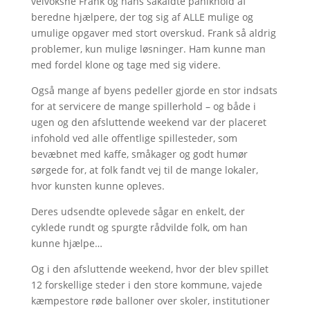
velvoksne Frank og hans såkaldte panikhold af
beredne hjælpere, der tog sig af ALLE mulige og
umulige opgaver med stort overskud. Frank så aldrig
problemer, kun mulige løsninger. Ham kunne man
med fordel klone og tage med sig videre.
Også mange af byens pedeller gjorde en stor indsats
for at servicere de mange spillerhold – og både i
ugen og den afsluttende weekend var der placeret
infohold ved alle offentlige spillesteder, som
bevæbnet med kaffe, småkager og godt humør
sørgede for, at folk fandt vej til de mange lokaler,
hvor kunsten kunne opleves.
Deres udsendte oplevede sågar en enkelt, der
cyklede rundt og spurgte rådvilde folk, om han
kunne hjælpe…
Og i den afsluttende weekend, hvor der blev spillet
12 forskellige steder i den store kommune, vajede
kæmpestore røde balloner over skoler, institutioner