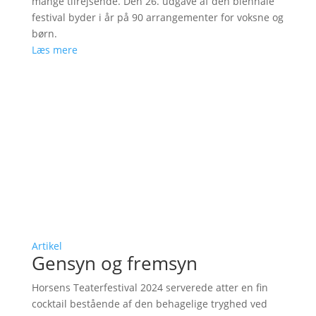
mange tilrejsende. Den 26. udgave af den biennale
festival byder i år på 90 arrangementer for voksne og
børn.
Læs mere
Artikel
Gensyn og fremsyn
Horsens Teaterfestival 2024 serverede atter en fin
cocktail bestående af den behagelige tryghed ved