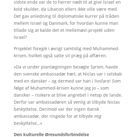
sidste ende var de to herrer nødt til at give Israel en
kold skulder, da Libanon ellers ikke ville være med.
Det gav anledning til diplomatiske kurrer på tråden
mellem Israel og Danmark, for hvordan kunne man
tillade sig at kalde det et mellemøst-projekt uden
Israel?
Projektet foregik i øvrigt samtidig med Muhammed-
krisen, hvilket også satte sit præg på affæren.
»Da vi under planlægningen besøgte Syrien, havde
den svenske ambassadør hørt, at Niclas var i selskab
med en dansker – og dermed var han i livsfare! Som
følge af Muhammed-krisen kunne jeg jo – som
dansker – risikere at blive angrebet i netop de lande.
Derfor var ambassadøren så venlig at tilbyde Niclas
beskyttelse. Derimod var der ingen dansk
ambassadør, der ringede for at tilbyde
mig
beskyttelse…«
Den kulturelle Øresundsforbindelse