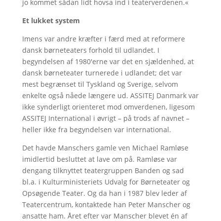
jo kommet sådan lidt hovsa ind i teaterverdenen.«
Et lukket system
Imens var andre kræfter i færd med at reformere
dansk børneteaters forhold til udlandet. I
begyndelsen af 1980'erne var det en sjældenhed, at
dansk børneteater turnerede i udlandet; det var
mest begrænset til Tyskland og Sverige, selvom
enkelte også nåede længere ud. ASSITEJ Danmark var
ikke synderligt orienteret mod omverdenen, ligesom
ASSITEJ International i øvrigt – på trods af navnet –
heller ikke fra begyndelsen var international.
Det havde Manschers gamle ven Michael Ramløse
imidlertid besluttet at lave om på. Ramløse var
dengang tilknyttet teatergruppen Banden og sad
bl.a. i Kulturministeriets Udvalg for Børneteater og
Opsøgende Teater. Og da han i 1987 blev leder af
Teatercentrum, kontaktede han Peter Manscher og
ansatte ham. Året efter var Manscher blevet én af