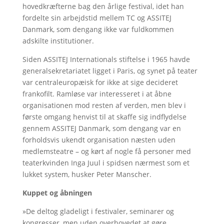
hovedkræfterne bag den årlige festival, idet han
fordelte sin arbejdstid mellem TC og ASSITEJ
Danmark, som dengang ikke var fuldkommen
adskilte institutioner.
Siden ASSITEJ Internationals stiftelse i 1965 havde
generalsekretariatet ligget i Paris, og synet på teater
var centraleuropæisk for ikke at sige decideret
frankofilt. Ramløse var interesseret i at åbne
organisationen mod resten af verden, men blev i
første omgang henvist til at skaffe sig indflydelse
gennem ASSITEJ Danmark, som dengang var en
forholdsvis ukendt organisation næsten uden
medlemsteatre – og kørt af nogle få personer med
teaterkvinden Inga Juul i spidsen nærmest som et
lukket system, husker Peter Manscher.
Kuppet og åbningen
»De deltog gladeligt i festivaler, seminarer og
kongresser, men uden overhovedet at gøre