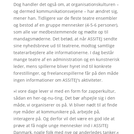
Dog handler det også om, at organisationskulturen –
og dermed kommunikationsvejene – har ændret sig,
mener han. Tidligere var de fleste teatre ensembler
og bestod af en gruppe mennesker (4-5-6 personer),
som alle var medbestemmende og mødte op til
mandagsmøderne. Det betød, at når ASSITEJ sendte
sine nyhedsbreve ud til teatrene, modtog samtlige
teaterarbejdere alle informationerne. I dag består
mange teatre af en administration og en kunstnerisk
leder, mens spillerne bliver hyret ind til konkrete
forestillinger, og freelancespillerne får på den måde
ingen informationer om ASSITEJ's aktiviteter.
»I vore dage lever vi med en form for zapperkultur,
sådan en her-og-nu-ting. Det bør afspejle sig i den
måde, vi organiserer os på. Vi bliver nødt til at finde
nye måder at kommunikere på, arbejde på,
interagere på. Og derfor vil det være en god ide at
prøve at få nogle unge mennesker ind i ASSITEJ
Danmark, nogle folk med nye og anderledes tanker,«