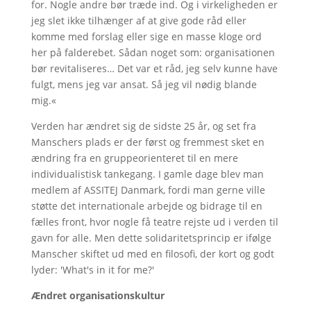
for. Nogle andre bør træde ind. Og i virkeligheden er
jeg slet ikke tilhænger af at give gode råd eller
komme med forslag eller sige en masse kloge ord
her på falderebet. Sådan noget som: organisationen
bør revitaliseres… Det var et råd, jeg selv kunne have
fulgt, mens jeg var ansat. Så jeg vil nødig blande
mig.«
Verden har ændret sig de sidste 25 år, og set fra
Manschers plads er der først og fremmest sket en
ændring fra en gruppeorienteret til en mere
individualistisk tankegang. I gamle dage blev man
medlem af ASSITEJ Danmark, fordi man gerne ville
støtte det internationale arbejde og bidrage til en
fælles front, hvor nogle få teatre rejste ud i verden til
gavn for alle. Men dette solidaritetsprincip er ifølge
Manscher skiftet ud med en filosofi, der kort og godt
lyder: 'What's in it for me?'
Ændret organisationskultur