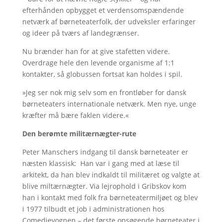
efterhånden opbygget et verdensomspændende
netværk af børneteaterfolk, der udveksler erfaringer
og ideer på tværs af landegrænser.
Nu brænder han for at give stafetten videre.
Overdrage hele den levende organisme af 1:1
kontakter, så globussen fortsat kan holdes i spil.
»Jeg ser nok mig selv som en frontløber for dansk
børneteaters internationale netværk. Men nye, unge
kræfter må bære faklen videre.«
Den berømte militærnægter-rute
Peter Manschers indgang til dansk børneteater er
næsten klassisk: Han var i gang med at læse til
arkitekt, da han blev indkaldt til militæret og valgte at
blive miltærnægter. Via lejrophold i Gribskov kom
han i kontakt med folk fra børneteatermiljøet og blev
i 1977 tilbudt et job i administrationen hos
Comedievognen – det første opsøgende børneteater i