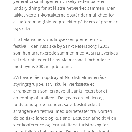
generalforsamlinger er i virkeligheden bare en
undskyldning for at klistre netværket sammen. Men
takket være 1:-kontakterne opstår der mulighed for
at udføre mangfoldige projekter på tværs af grænser
og skel.«
Et af Manschers yndlingseksempler er en stor
festival i den russiske by Sankt Petersborg i 2003,
som han arrangerede sammen med ASSITEJ Sveriges
sekretariatsleder Niclas Malmcrona i forbindelse
med byens 300 års jubilæum.
»Vi havde fået i opdrag af Nordisk Ministerråds
styringsgruppe, at vi skulle iværksætte et
arrangement som en gave til Sankt Petersborg i
anledning af jubilæet. De gav os en million og
fuldstændig frie hænder, så vi besluttede at
arrangere en festival med børneteater fra Norden,
de baltiske lande og Rusland. Desuden afholdt vi en
stor konference og foranstaltede turistbesøg for
teaterfolk fra hele verden. Det var et udfordrende