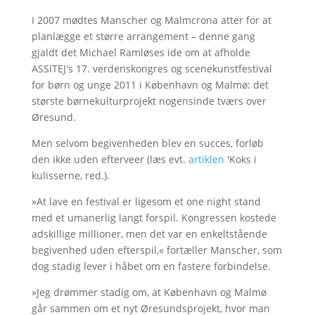
I 2007 mødtes Manscher og Malmcrona atter for at
planlægge et større arrangement – denne gang
gjaldt det Michael Ramløses ide om at afholde
ASSITEJ's 17. verdenskongres og scenekunstfestival
for børn og unge 2011 i København og Malmø: det
største børnekulturprojekt nogensinde tværs over
Øresund.
Men selvom begivenheden blev en succes, forløb
den ikke uden efterveer (læs evt.
artiklen
'Koks i
kulisserne, red.).
»At lave en festival er ligesom et one night stand
med et umanerlig langt forspil. Kongressen kostede
adskillige millioner, men det var en enkeltstående
begivenhed uden efterspil,« fortæller Manscher, som
dog stadig lever i håbet om en fastere forbindelse.
»Jeg drømmer stadig om, at København og Malmø
går sammen om et nyt Øresundsprojekt, hvor man