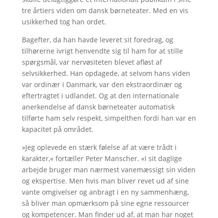
tre årtiers viden om dansk børneteater. Med en vis
usikkerhed tog han ordet.
Bagefter, da han havde leveret sit foredrag, og
tilhørerne ivrigt henvendte sig til ham for at stille
spørgsmål, var nervøsiteten blevet afløst af
selvsikkerhed. Han opdagede, at selvom hans viden
var ordinær i Danmark, var den ekstraordinær og
eftertragtet i udlandet. Og at den internationale
anerkendelse af dansk børneteater automatisk
tilførte ham selv respekt, simpelthen fordi han var en
kapacitet på området.
»Jeg oplevede en stærk følelse af at være trådt i
karakter,« fortæller Peter Manscher. «I sit daglige
arbejde bruger man nærmest vanemæssigt sin viden
og ekspertise. Men hvis man bliver revet ud af sine
vante omgivelser og anbragt i en ny sammenhæng,
så bliver man opmærksom på sine egne ressourcer
og kompetencer. Man finder ud af, at man har noget