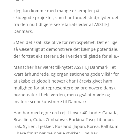
»Jeg kan komme med mange eksempler på
skidegode projekter, som har fundet sted,« lyder det
fra den nu tidligere sekretariatsleder af ASSITEJ
Danmark.
»Men det skal ikke blive for retrospektivt. Det er lige
så væsentligt at demonstrere det kæmpe potentiale,
der fortsat eksisterer ude i verden til glæde for alle.«
Manscher har været tilknyttet ASSITEJ Danmark i et
kvart århundrede, og organisationens gode vilkår for
at skabe et globalt netværk har i årevis givet ham
mulighed for at repræsentere og promovere dansk
børneteater i hele verden, men også at møde og
invitere scenekunstnere til Danmark.
Han har med egne ord rejst i over 40 lande: Canada,
Brasilien, Cuba, Zimbabwe, Burkina Faso, Libanon,
Irak, Syrien, Tjekkiet, Rusland, Japan, Korea, Baltikum
– bare for at nævne nogle stykker – og har