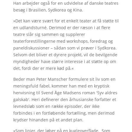
Han arbejder også for en udvidelse af danske teatres
besøg i Brasilien, Sydkorea og Kina.
»Det kan være svært for et enkelt teater at få støtte til
en udlandsturné. Derimod er der ræson i at flere
teatre slår sig sammen og supplerer
teaterforestillingerne med workshops, foredrag og
paneldiskussioner – sådan som vi prøver i Sydkorea.
Selvom det bliver et dyrere projekt, vil de bevilgende
myndigheder have større interesse i at støtte op om
det, fordi der er mere kød på.«
Beder man Peter Manscher formulere sit liv som en
meningsfuld fabel, kommer han med en kryptisk
henvisning til Svend Åge Madsens roman 'Syv aldres
galskab'. Heri definerer den århusianske forfatter et
levnedsløb som en række episoder, der ikke
forbindes i en fortløbende fortælling, men derimod
krydser hinanden på et andet plan.
»Som linjer, der løber på en kugleoverflade. Som