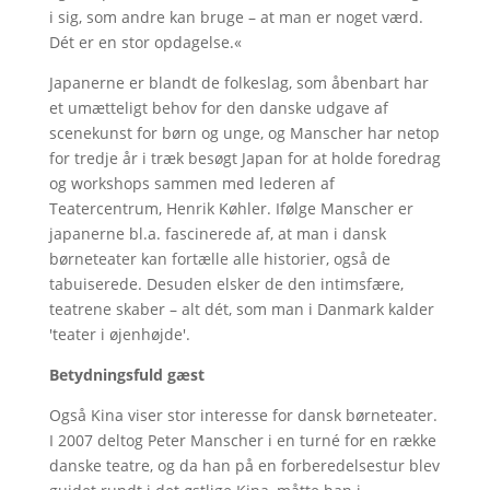
i sig, som andre kan bruge – at man er noget værd.
Dét er en stor opdagelse.«
Japanerne er blandt de folkeslag, som åbenbart har
et umætteligt behov for den danske udgave af
scenekunst for børn og unge, og Manscher har netop
for tredje år i træk besøgt Japan for at holde foredrag
og workshops sammen med lederen af
Teatercentrum, Henrik Køhler. Ifølge Manscher er
japanerne bl.a. fascinerede af, at man i dansk
børneteater kan fortælle alle historier, også de
tabuiserede. Desuden elsker de den intimsfære,
teatrene skaber – alt dét, som man i Danmark kalder
'teater i øjenhøjde'.
Betydningsfuld gæst
Også Kina viser stor interesse for dansk børneteater.
I 2007 deltog Peter Manscher i en turné for en række
danske teatre, og da han på en forberedelsestur blev