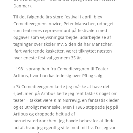
Danmark.
Til det følgende års store festival i april blev
Comedievognens novice, Peter Manscher, udpeget
som teatrenes repræsentant på festivalen med
opgaver som vejvisningsarbejde, udarbejdelse af
tegninger over skoler mv. Siden da har Manscher,
iført varierende kasketter, været tilknyttet næsten
hver eneste festival gennem 35 år.
I 1981 sprang han fra Comedievognen til Teater
Artibus, hvor han kastede sig over PR og salg.
»På Comedievognen lærte jeg måske at have det
sjovt, men på Artibus lærte jeg rent faktisk noget om
teater – takket være Kim Nørrevig, en fantastisk leder
og et utroligt menneske. Men i 1985 stoppede jeg på
Artibus og droppede helt ud af
børneteaterbranchen. Jeg havde behov for at finde
ud af, hvad jeg egentlig ville med mit liv. For jeg var