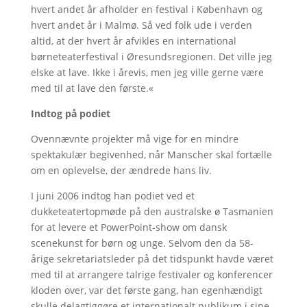
hvert andet år afholder en festival i København og
hvert andet år i Malmø. Så ved folk ude i verden
altid, at der hvert år afvikles en international
børneteaterfestival i Øresundsregionen. Det ville jeg
elske at lave. Ikke i årevis, men jeg ville gerne være
med til at lave den første.«
Indtog på podiet
Ovennævnte projekter må vige for en mindre
spektakulær begivenhed, når Manscher skal fortælle
om en oplevelse, der ændrede hans liv.
I juni 2006 indtog han podiet ved et
dukketeatertopmøde på den australske ø Tasmanien
for at levere et PowerPoint-show om dansk
scenekunst for børn og unge. Selvom den da 58-
årige sekretariatsleder på det tidspunkt havde været
med til at arrangere talrige festivaler og konferencer
kloden over, var det første gang, han egenhændigt
skulle delagtiggøre et internationalt publikum i sine