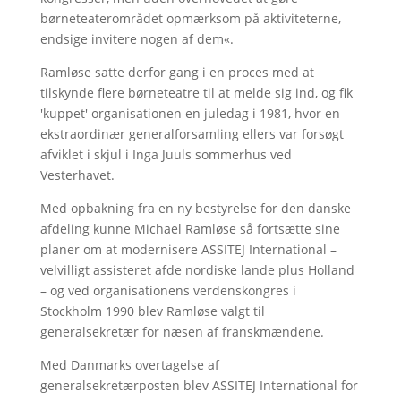
børneteaterområdet opmærksom på aktiviteterne,
endsige invitere nogen af dem«.
Ramløse satte derfor gang i en proces med at
tilskynde flere børneteatre til at melde sig ind, og fik
'kuppet' organisationen en juledag i 1981, hvor en
ekstraordinær generalforsamling ellers var forsøgt
afviklet i skjul i Inga Juuls sommerhus ved
Vesterhavet.
Med opbakning fra en ny bestyrelse for den danske
afdeling kunne Michael Ramløse så fortsætte sine
planer om at modernisere ASSITEJ International –
velvilligt assisteret afde nordiske lande plus Holland
– og ved organisationens verdenskongres i
Stockholm 1990 blev Ramløse valgt til
generalsekretær for næsen af franskmændene.
Med Danmarks overtagelse af
generalsekretærposten blev ASSITEJ International for