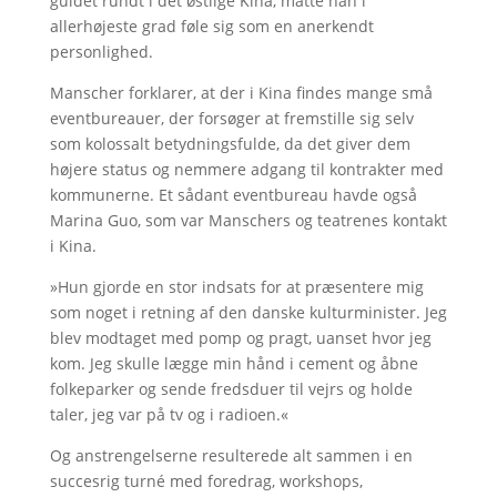
guidet rundt i det østlige Kina, måtte han i
allerhøjeste grad føle sig som en anerkendt
personlighed.
Manscher forklarer, at der i Kina findes mange små
eventbureauer, der forsøger at fremstille sig selv
som kolossalt betydningsfulde, da det giver dem
højere status og nemmere adgang til kontrakter med
kommunerne. Et sådant eventbureau havde også
Marina Guo, som var Manschers og teatrenes kontakt
i Kina.
»Hun gjorde en stor indsats for at præsentere mig
som noget i retning af den danske kulturminister. Jeg
blev modtaget med pomp og pragt, uanset hvor jeg
kom. Jeg skulle lægge min hånd i cement og åbne
folkeparker og sende fredsduer til vejrs og holde
taler, jeg var på tv og i radioen.«
Og anstrengelserne resulterede alt sammen i en
succesrig turné med foredrag, workshops,